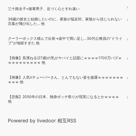
三十路女子×後輩男子、近づく心とすれ違い
36歳の彼女と結婚したいのに、家族が猛反対。家族から信じられない
言葉が飛び出した… 他
クーラーボックス積んで出発→途中で買い足し…50代公務員の“ドライ
ブ”が地獄すぎた 他
【画像】長濱ねる(27歳)の乳がヤバイと話題にｗｗｗｗ1700万バズｗ
ｗｗｗｗｗｗｗｗｗ 他
【画像】人気Vチューバーさん、とんでもない姿を披露ｗｗｗｗｗｗｗ
ｗｗｗ 他
【悲報】2050年の日本、独身ボッチ祭りが現実になるとかｗｗｗｗ
他
Powered by livedoor 相互RSS