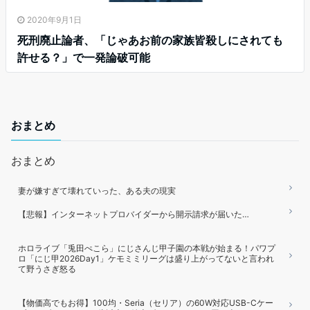
2020年9月1日
死刑廃止論者、「じゃあお前の家族皆殺しにされても
許せる？」で一発論破可能
おまとめ
おまとめ
妻が嫌すぎて壊れていった、ある夫の現実
【悲報】インターネットプロバイダーから開示請求が届いた…
ホロライブ「兎田ぺこら」にじさんじ甲子園の本戦が始まる！パワプ
ロ「にじ甲2026Day1」ケモミミリーグは盛り上がってないと言われ
て野うさぎ怒る
【物価高でもお得】100均・Seria（セリア）の60W対応USB-Cケー