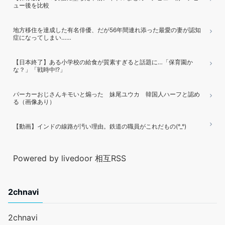
ュー後を比較
地方移住を達成した有名俳優、だが56年間連れ添った最愛の妻が認知
症になってしまい……
【日本終了】ある小学校の給食が質素すぎると話題に…「保育園か
な？」「戦時中!?」
パーカーおじさんキモいと煽った 妹尾ユウカ 韓国人ハーフと認め
る（画像あり）
【動画】インドの線路が汚い理由。鉄道の職員がこれだもの(°_°)
Powered by livedoor 相互RSS
2chnavi
2chnavi