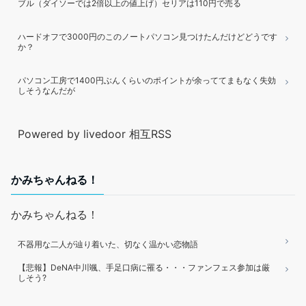
ブル（ダイソーでは2倍以上の値上げ）セリアは110円で売る
ハードオフで3000円のこのノートパソコン見つけたんだけどどうです
か？
パソコン工房で1400円ぶんくらいのポイントが余っててまもなく失効
しそうなんだが
Powered by livedoor 相互RSS
かみちゃんねる！
かみちゃんねる！
不器用な二人が辿り着いた、切なく温かい恋物語
【悲報】DeNA中川颯、手足口病に罹る・・・ファンフェス参加は厳
しそう?