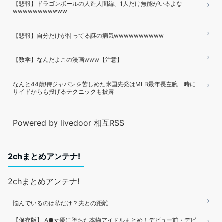
【悲報】ドラゴンボールの人造人間編、1人だけ無能がいるよな
wwwwwwwwwww
【悲報】自分だけが持ってる謎の病気wwwwwwwwww
【数学】なんだよこの漫画www【注意】
なんと44歳!侍ジャパンを苦しめた米国先発はMLB最年長左腕 時に
サイドからも投げるテクニックも披露
Powered by livedoor 相互RSS
2chまとめアンテナ!
2chまとめアンテナ!
悩んでいるのは私だけ？夫との距離
【保存版】 A●女優に堕ちた本物アイドルまとめ！デビュー前・デビ