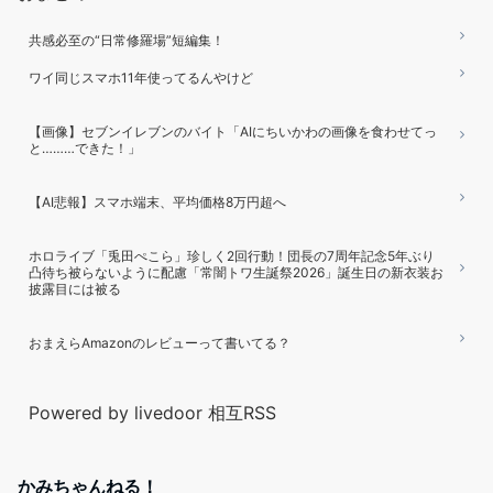
共感必至の“日常修羅場”短編集！
ワイ同じスマホ11年使ってるんやけど
【画像】セブンイレブンのバイト「AIにちいかわの画像を食わせてっ
と………できた！」
【AI悲報】スマホ端末、平均価格8万円超へ
ホロライブ「兎田ぺこら」珍しく2回行動！団長の7周年記念5年ぶり
凸待ち被らないように配慮「常闇トワ生誕祭2026」誕生日の新衣装お
披露目には被る
おまえらAmazonのレビューって書いてる？
Powered by livedoor 相互RSS
かみちゃんねる！