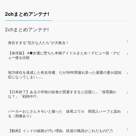
2chまとめアンテナ!
2chまとめアンテナ!
身近すぎる“厄介な人たち”が大集合！
【保存版】 A●女優に堕ちた本物アイドルまとめ！デビュー前・デビ
ュー後を比較
地方移住を達成した有名俳優、だが56年間連れ添った最愛の妻が認知
症になってしまい……
【日本終了】ある小学校の給食が質素すぎると話題に…「保育園か
な？」「戦時中!?」
パーカーおじさんキモいと煽った 妹尾ユウカ 韓国人ハーフと認め
る（画像あり）
【動画】インドの線路が汚い理由。鉄道の職員がこれだもの(°_°)