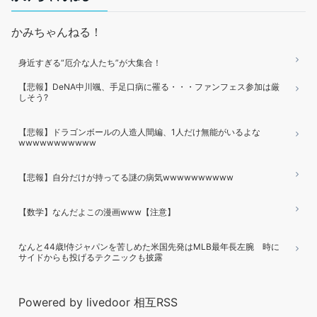
かみちゃんねる！
身近すぎる“厄介な人たち”が大集合！
【悲報】DeNA中川颯、手足口病に罹る・・・ファンフェス参加は厳
しそう?
【悲報】ドラゴンボールの人造人間編、1人だけ無能がいるよな
wwwwwwwwwww
【悲報】自分だけが持ってる謎の病気wwwwwwwwww
【数学】なんだよこの漫画www【注意】
なんと44歳!侍ジャパンを苦しめた米国先発はMLB最年長左腕 時に
サイドからも投げるテクニックも披露
Powered by livedoor 相互RSS