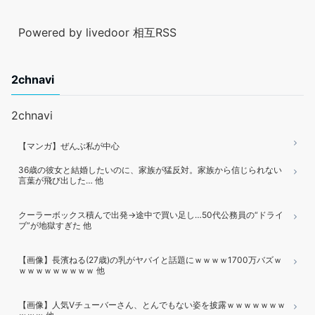
Powered by livedoor 相互RSS
2chnavi
2chnavi
【マンガ】ぜんぶ私が中心
36歳の彼女と結婚したいのに、家族が猛反対。家族から信じられない
言葉が飛び出した… 他
クーラーボックス積んで出発→途中で買い足し…50代公務員の“ドライ
ブ”が地獄すぎた 他
【画像】長濱ねる(27歳)の乳がヤバイと話題にｗｗｗｗ1700万バズｗ
ｗｗｗｗｗｗｗｗｗ 他
【画像】人気Vチューバーさん、とんでもない姿を披露ｗｗｗｗｗｗｗ