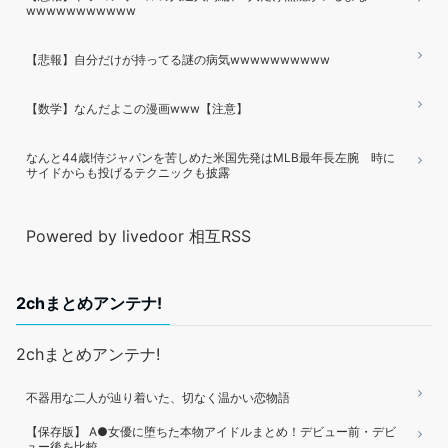
wwwwwwwwwww
【悲報】自分だけが持ってる謎の病気wwwwwwwwww
【数学】なんだよこの漫画www【注意】
なんと44歳!侍ジャパンを苦しめた米国先発はMLB最年長左腕 時に
サイドからも投げるテクニックも披露
Powered by livedoor 相互RSS
2chまとめアンテナ!
2chまとめアンテナ!
不器用な二人が辿り着いた、切なく温かい恋物語
【保存版】 A●女優に堕ちた本物アイドルまとめ！デビュー前・デビ
ュー後を比較