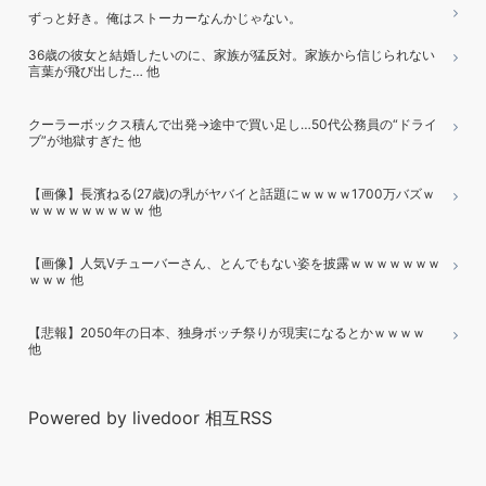
ずっと好き。俺はストーカーなんかじゃない。
36歳の彼女と結婚したいのに、家族が猛反対。家族から信じられない
言葉が飛び出した… 他
クーラーボックス積んで出発→途中で買い足し…50代公務員の“ドライ
ブ”が地獄すぎた 他
【画像】長濱ねる(27歳)の乳がヤバイと話題にｗｗｗｗ1700万バズｗ
ｗｗｗｗｗｗｗｗｗ 他
【画像】人気Vチューバーさん、とんでもない姿を披露ｗｗｗｗｗｗｗ
ｗｗｗ 他
【悲報】2050年の日本、独身ボッチ祭りが現実になるとかｗｗｗｗ
他
Powered by livedoor 相互RSS