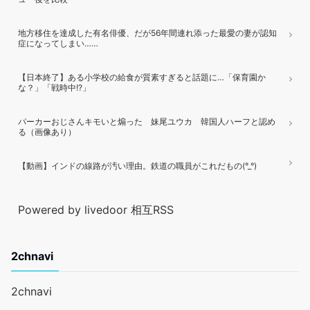
地方移住を達成した有名俳優、だが56年間連れ添った最愛の妻が認知
症になってしまい……
【日本終了】ある小学校の給食が質素すぎると話題に…「保育園か
な？」「戦時中!?」
パーカーおじさんキモいと煽った 妹尾ユウカ 韓国人ハーフと認め
る（画像あり）
【動画】インドの線路が汚い理由。鉄道の職員がこれだもの(°_°)
Powered by livedoor 相互RSS
2chnavi
2chnavi