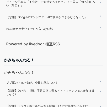
ピュアな日本人「下北沢って海外でも有名？」→ 中国人「何も知らな
い（早口）」
【悲報】Googleのエンジニア「AIで仕事がつまらなくなった」
おんjオナホ半分までしか入らない部
Powered by livedoor 相互RSS
かみちゃんねる！
かみちゃんねる！
ブブ家のドタバタが、今日も愛おしい！
【悲報】DeNA中川颯、手足口病に罹る・・・ファンフェス参加は厳
しそう?
【悲報】ドラゴンボールの人造人間編、1人だけ無能がいるよな