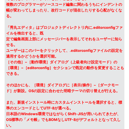
複数のプログラマーがソースコード編集に関わるうちにインデントの
幅が変わってしまったり、改行コードが混在したりする心配がなくな
る。
「秀丸エディタ」はプロジェクトディレクトリ内に.editorconfigファ
イルを検出すると、既
定で編集画面上部にメッセージバーを表示してそれをユーザーに知ら
せる。
ユーザーはこのバーをクリックして、.editorconfigファイルの設定を
適用するかどうかを選択可能。
［その他］−［動作環境］ダイアログ（上級者向け設定モード）の
［環境］−［editorconfig］セクションで既定の動作を変更することも
できる。
そのほかにも、［環境］ダイアログに［表示/操作］−［ダークモー
ド］が新設。OSの設定に合わせた明暗テーマの切り替えが行える。
また、新規インストール時にカスタムインストールを選択すると、標
準のエンコードとしてUTF-8が選べる。
日本語のWindows環境ではながらくShift-JISが用いられてきたが、
OS標準の「メモ帳」でもBOMなしUTF-8がデフォルトとなって久し
い。