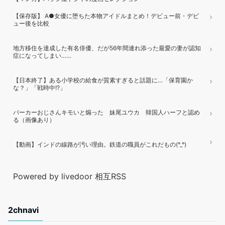
【保存版】 A●女優に堕ちた本物アイドルまとめ！デビュー前・デビ
ュー後を比較
地方移住を達成した有名俳優、だが56年間連れ添った最愛の妻が認知
症になってしまい……
【日本終了】ある小学校の給食が質素すぎると話題に…「保育園か
な？」「戦時中!?」
パーカーおじさんキモいと煽った 妹尾ユウカ 韓国人ハーフと認め
る（画像あり）
【動画】インドの線路が汚い理由。鉄道の職員がこれだもの(°_°)
Powered by livedoor 相互RSS
2chnavi