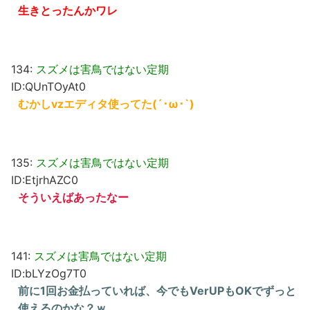
生きとったんかワレ
134:
スズメは害鳥ではない定期
ID:QUnTOyAt0
むかしvzエディタ使ってた(´･ω･`)
135:
スズメは害鳥ではない定期
ID:EtjrhAZC0
そういえばあったなー
141:
スズメは害鳥ではない定期
ID:bLYzOg7T0
前に1回お金払っていれば、今でもVerUPもOKでずっと
使えるのかな？ｗ