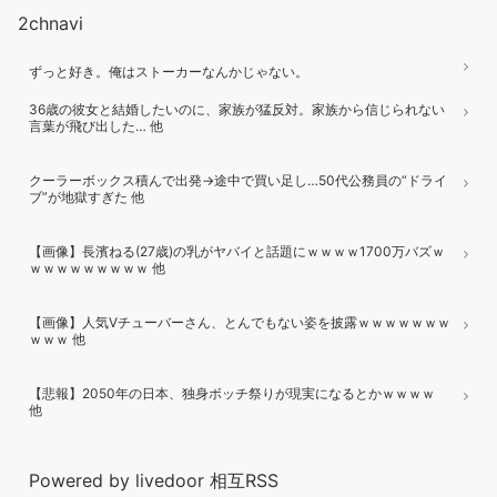
2chnavi
ずっと好き。俺はストーカーなんかじゃない。
36歳の彼女と結婚したいのに、家族が猛反対。家族から信じられない
言葉が飛び出した… 他
クーラーボックス積んで出発→途中で買い足し…50代公務員の“ドライ
ブ”が地獄すぎた 他
【画像】長濱ねる(27歳)の乳がヤバイと話題にｗｗｗｗ1700万バズｗ
ｗｗｗｗｗｗｗｗｗ 他
【画像】人気Vチューバーさん、とんでもない姿を披露ｗｗｗｗｗｗｗ
ｗｗｗ 他
【悲報】2050年の日本、独身ボッチ祭りが現実になるとかｗｗｗｗ
他
Powered by livedoor 相互RSS