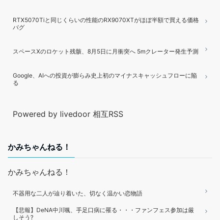
RTX5070Tiと同じくらいの性能のRX9070XTがほぼ半額で買える価格
バグ
スペースXのロケット残骸、8月5日に月衝突へ 5mクレーター発生予測
Google、AIへの投資が膨らみ史上初のマイナスキャッシュフローに陥
る
Powered by livedoor 相互RSS
かみちゃんねる！
かみちゃんねる！
不器用な二人が辿り着いた、切なく温かい恋物語
【悲報】DeNA中川颯、手足口病に罹る・・・ファンフェス参加は厳
しそう?