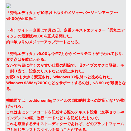
「秀丸エディタ」が10年以上ぶりのメジャーバージョンアップ 〜
v9.00が正式版に
（有）サイトー企画は11月25日、定番テキストエディター「秀丸エデ
ィタ」の最新版v9.00を正式公開した。
約11年ぶりのメジャーアップデートとなる。
「秀丸エディタ」v9.00は今年7月からベータテストが行われており、
変更点は多岐にわたる。
なかでも目に付くのが古い仕様の削除で、旧タイプのマクロ登録、キ
ー割り当て、設定のリストなどが廃止された。
対応OSも大きく変更され、Windows XP以降へと改められた。
Windows 98/Me/2000などをサポートするのは、v8.99.xが最後とな
る。
機能面では、.editorconfigファイルの自動的検出への対応がなどが挙
げられる。
これは主にソースコードを記述する際のテキスト設定（文字セットや
インデントの幅、改行コードなど）を記述したもので、
これを尊重するテキストエディターであれば、どのプラットフォーム
でも同じテキストスタイルを保つことができる。