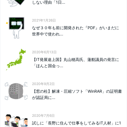
しない理由「1日...
2021年1月26日
なぜ３０年も前に開発された『PDF』がいまだに
世界中で使われ...
2020年6月13日
【IT発展途上国】丸山穂高氏、蓮舫議員の発言に
「ほんと国会っ...
2020年9月2日
【窓の杜】解凍・圧縮ソフト「WinRAR」の証明書
が認証局に...
2020年7月6日
試しに「長野に住んで仕事をしてみるIT人材」に1