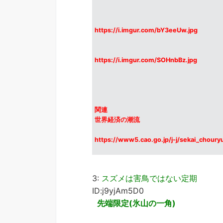
https://i.imgur.com/bY3eeUw.jpg
https://i.imgur.com/SOHnbBz.jpg
関連
世界経済の潮流
https://www5.cao.go.jp/j-j/sekai_choury
3:
スズメは害鳥ではない定期
ID:j9yjAm5D0
先端限定(氷山の一角)