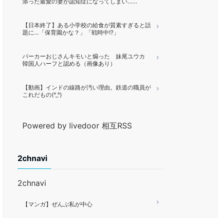
添った最愛の妻が認知症になってしまい……
【日本終了】ある小学校の給食が質素すぎると話
題に…「保育園かな？」「戦時中!?」
パーカーおじさんキモいと煽った 妹尾ユウカ
韓国人ハーフと認める（画像あり）
【動画】インドの線路が汚い理由。鉄道の職員が
これだもの(°_°)
Powered by livedoor 相互RSS
2chnavi
2chnavi
【マンガ】ぜんぶ私が中心