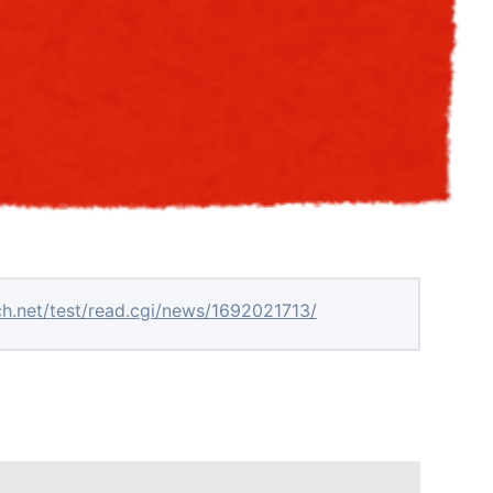
ch.net/test/read.cgi/news/1692021713/