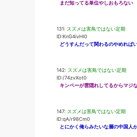
まだ知ってる単位やしおもろない
131:
スズメは害鳥ではない定期
ID:KnG4ivHl0
どうすんだって関わるのやめれば
142:
スズメは害鳥ではない定期
ID:/74zvXot0
キンペーが雲隠れしてるからマジ
147:
スズメは害鳥ではない定期
ID:qA/r98Cm0
とにかく俺らみたいな層の中国人