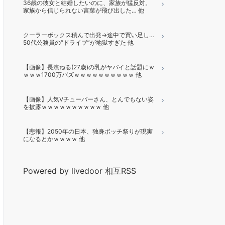
36歳の彼女と結婚したいのに、家族が猛反対。
家族から信じられない言葉が飛び出した… 他
クーラーボックス積んで出発→途中で買い足し…
50代公務員の“ドライブ”が地獄すぎた 他
【画像】長濱ねる(27歳)の乳がヤバイと話題にｗ
ｗｗｗ1700万バズｗｗｗｗｗｗｗｗｗｗ 他
【画像】人気Vチューバーさん、とんでもない姿
を披露ｗｗｗｗｗｗｗｗｗｗ 他
【悲報】2050年の日本、独身ボッチ祭りが現実
になるとかｗｗｗｗ 他
Powered by livedoor 相互RSS