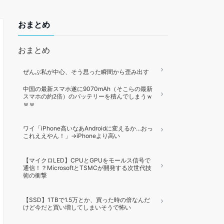
おまとめ
おまとめ
ぜんぶ私が中心、そう思った瞬間から歪み出す
中国の最新スマホ遂に9070mAh（そこらの最新
スマホの約2倍）のバッテリーを積んでしまうｗ
ｗｗ
ワイ「iPhone高いなあAndroidに変えるか…おっ
これええやん！」→iPhoneより高い
【マイクロLED】CPUとGPUをモールス信号で
通信！？MicrosoftとTSMCが開発する次世代技
術の衝撃
【SSD】1TBで1.5万とか、買った時の倍なんだ
けど今だと買い増してしまいそうで怖い