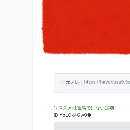
元スレ：
https://hayabusa9.5
1:
スズメは害鳥ではない定期
ID:YpLOx4Gw0●