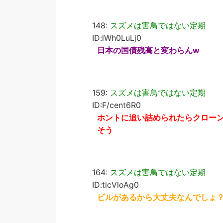
148:
スズメは害鳥ではない定期
ID:lWh0LuLj0
日本の国債残高と変わらんw
159:
スズメは害鳥ではない定期
ID:F/cent6R0
ホントに追い詰められたらクロー
そう
164:
スズメは害鳥ではない定期
ID:ticVloAg0
ビルがあるから大丈夫なんでしょ