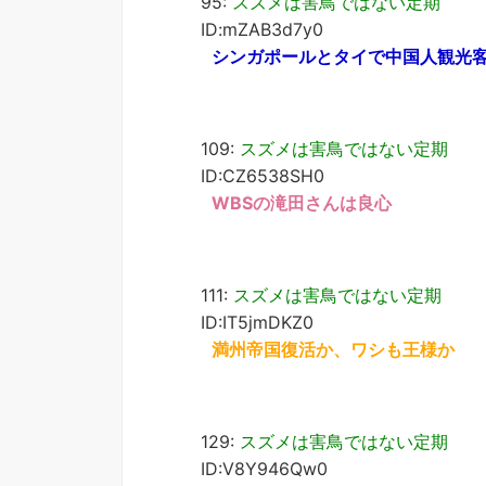
95:
スズメは害鳥ではない定期
ID:mZAB3d7y0
シンガポールとタイで中国人観光
109:
スズメは害鳥ではない定期
ID:CZ6538SH0
WBSの滝田さんは良心
111:
スズメは害鳥ではない定期
ID:IT5jmDKZ0
満州帝国復活か、ワシも王様か
129:
スズメは害鳥ではない定期
ID:V8Y946Qw0