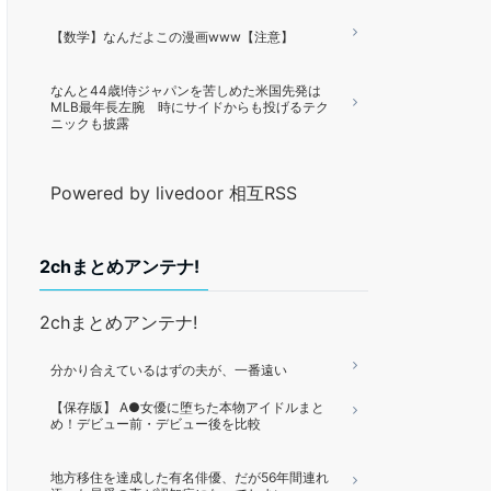
【数学】なんだよこの漫画www【注意】
なんと44歳!侍ジャパンを苦しめた米国先発は
MLB最年長左腕 時にサイドからも投げるテク
ニックも披露
Powered by livedoor 相互RSS
2chまとめアンテナ!
2chまとめアンテナ!
分かり合えているはずの夫が、一番遠い
【保存版】 A●女優に堕ちた本物アイドルまと
め！デビュー前・デビュー後を比較
地方移住を達成した有名俳優、だが56年間連れ