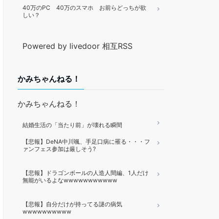
40万のPC 40万のスマホ お前らどっちが欲
しい？
Powered by livedoor 相互RSS
かみちゃんねる！
かみちゃんねる！
結婚生活の「当たり前」が壊れる瞬間
【悲報】DeNA中川颯、手足口病に罹る・・・フ
ァンフェス参加は厳しそう?
【悲報】ドラゴンボールの人造人間編、1人だけ
無能がいるよなwwwwwwwwwww
【悲報】自分だけが持ってる謎の病気
wwwwwwwwww