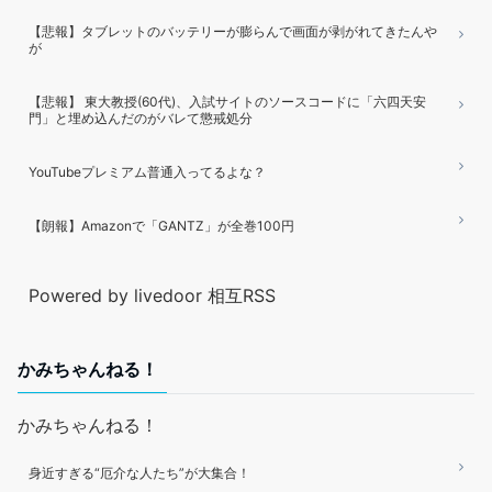
【悲報】タブレットのバッテリーが膨らんで画面が剥がれてきたんや
が
【悲報】 東大教授(60代)、入試サイトのソースコードに「六四天安
門」と埋め込んだのがバレて懲戒処分
YouTubeプレミアム普通入ってるよな？
【朗報】Amazonで「GANTZ」が全巻100円
Powered by livedoor 相互RSS
かみちゃんねる！
かみちゃんねる！
身近すぎる“厄介な人たち”が大集合！