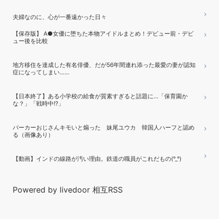
夫婦なのに、心が一番遠かった日々
【保存版】 A●女優に堕ちた本物アイドルまとめ！デビュー前・デビ
ュー後を比較
地方移住を達成した有名俳優、だが56年間連れ添った最愛の妻が認知
症になってしまい……
【日本終了】ある小学校の給食が質素すぎると話題に…「保育園か
な？」「戦時中!?」
パーカーおじさんキモいと煽った 妹尾ユウカ 韓国人ハーフと認め
る（画像あり）
【動画】インドの線路が汚い理由。鉄道の職員がこれだもの(°_°)
Powered by livedoor 相互RSS