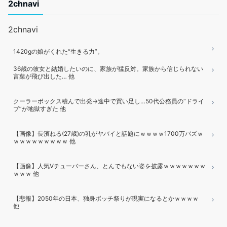
2chnavi
2chnavi
1420gの娘がくれた“生きる力”。
36歳の彼女と結婚したいのに、家族が猛反対。家族から信じられない
言葉が飛び出した… 他
クーラーボックス積んで出発→途中で買い足し…50代公務員の“ドライ
ブ”が地獄すぎた 他
【画像】長濱ねる(27歳)の乳がヤバイと話題にｗｗｗｗ1700万バズｗ
ｗｗｗｗｗｗｗｗｗ 他
【画像】人気Vチューバーさん、とんでもない姿を披露ｗｗｗｗｗｗｗ
ｗｗｗ 他
【悲報】2050年の日本、独身ボッチ祭りが現実になるとかｗｗｗｗ
他