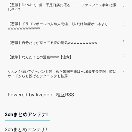
【悲報】DeNA中川颯、手足口病に罹る・・・ファンフェス参加は厳
しそう?
【悲報】ドラゴンボールの人造人間編、1人だけ無能がいるよな
wwwwwwwwwww
【悲報】自分だけが持ってる謎の病気wwwwwwwwww
【数学】なんだよこの漫画www【注意】
なんと44歳!侍ジャパンを苦しめた米国先発はMLB最年長左腕 時に
サイドからも投げるテクニックも披露
Powered by livedoor 相互RSS
2chまとめアンテナ!
2chまとめアンテナ!