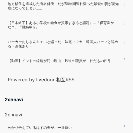
地方移住を達成した有名俳優、だが56年間連れ添った最愛の妻が認知
症になってしまい……
【日本終了】ある小学校の給食が質素すぎると話題に…「保育園か
な？」「戦時中!?」
パーカーおじさんキモいと煽った 妹尾ユウカ 韓国人ハーフと認め
る（画像あり）
【動画】インドの線路が汚い理由。鉄道の職員がこれだもの(°_°)
Powered by livedoor 相互RSS
2chnavi
2chnavi
分かり合えているはずの夫が、一番遠い