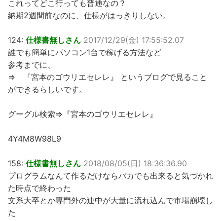
これってどこ行っても普通なの？
納期2週間前なのに、仕様がはっきりしない。
124:
仕様書無しさん
2017/12/29(金) 17:55:52.07
誰でも簡単にパソコン1台で稼げる方法など
参考までに、
⇒ 『宮本のゴウリエセレレ』 というブログで見ること
ができるらしいです。
グーグル検索⇒『宮本のゴウリエセレレ』
4Y4M8W98L9
158:
仕様書無しさん
2018/08/05(日) 18:36:36.90
プログラムなんて作るだけならバカでも出来ると気づかれ
た時点で終わった
文系大卒とか専門外の連中が大量に流れ込んで市場崩壊し
た