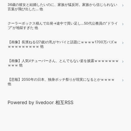
36歳の彼女と結婚したいのに、家族が猛反対。家族から信じられない
言葉が飛び出した… 他
クーラーボックス積んで出発→途中で買い足し…50代公務員の“ドライ
ブ”が地獄すぎた 他
【画像】長濱ねる(27歳)の乳がヤバイと話題にｗｗｗｗ1700万バズｗ
ｗｗｗｗｗｗｗｗｗ 他
【画像】人気Vチューバーさん、とんでもない姿を披露ｗｗｗｗｗｗｗ
ｗｗｗ 他
【悲報】2050年の日本、独身ボッチ祭りが現実になるとかｗｗｗｗ
他
Powered by livedoor 相互RSS