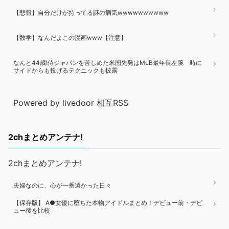
【悲報】自分だけが持ってる謎の病気wwwwwwwwww
【数学】なんだよこの漫画www【注意】
なんと44歳!侍ジャパンを苦しめた米国先発はMLB最年長左腕 時に
サイドからも投げるテクニックも披露
Powered by livedoor 相互RSS
2chまとめアンテナ!
2chまとめアンテナ!
夫婦なのに、心が一番遠かった日々
【保存版】 A●女優に堕ちた本物アイドルまとめ！デビュー前・デビ
ュー後を比較