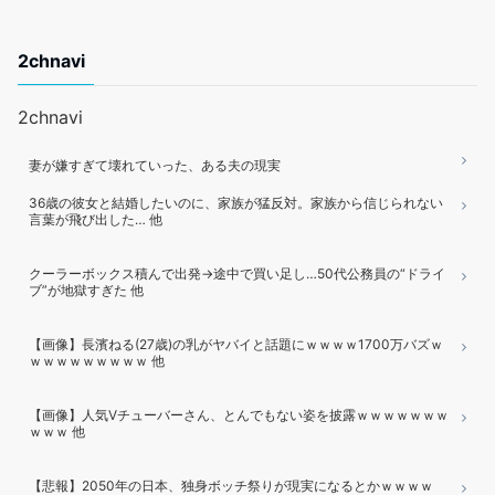
2chnavi
2chnavi
妻が嫌すぎて壊れていった、ある夫の現実
36歳の彼女と結婚したいのに、家族が猛反対。家族から信じられない
言葉が飛び出した… 他
クーラーボックス積んで出発→途中で買い足し…50代公務員の“ドライ
ブ”が地獄すぎた 他
【画像】長濱ねる(27歳)の乳がヤバイと話題にｗｗｗｗ1700万バズｗ
ｗｗｗｗｗｗｗｗｗ 他
【画像】人気Vチューバーさん、とんでもない姿を披露ｗｗｗｗｗｗｗ
ｗｗｗ 他
【悲報】2050年の日本、独身ボッチ祭りが現実になるとかｗｗｗｗ