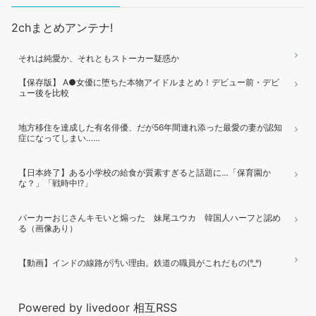
2chまとめアンテナ!
それは純愛か、それともストーカー疑惑か
【保存版】 A●女優に堕ちた本物アイドルまとめ！デビュー前・デビ
ュー後を比較
地方移住を達成した有名俳優、だが56年間連れ添った最愛の妻が認知
症になってしまい……
【日本終了】ある小学校の給食が質素すぎると話題に…「保育園か
な？」「戦時中!?」
パーカーおじさんキモいと煽った 妹尾ユウカ 韓国人ハーフと認め
る（画像あり）
【動画】インドの線路が汚い理由。鉄道の職員がこれだもの(°_°)
Powered by livedoor 相互RSS