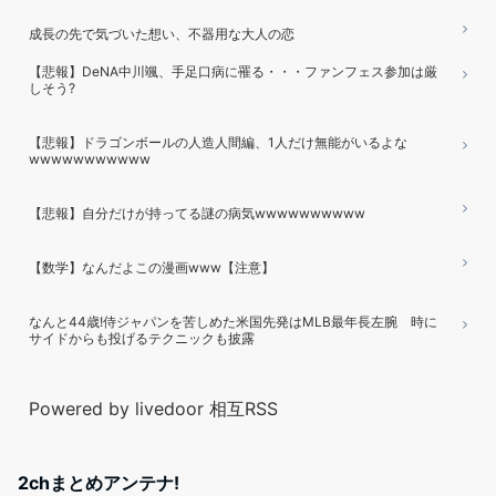
成長の先で気づいた想い、不器用な大人の恋
【悲報】DeNA中川颯、手足口病に罹る・・・ファンフェス参加は厳
しそう?
【悲報】ドラゴンボールの人造人間編、1人だけ無能がいるよな
wwwwwwwwwww
【悲報】自分だけが持ってる謎の病気wwwwwwwwww
【数学】なんだよこの漫画www【注意】
なんと44歳!侍ジャパンを苦しめた米国先発はMLB最年長左腕 時に
サイドからも投げるテクニックも披露
Powered by livedoor 相互RSS
2chまとめアンテナ!