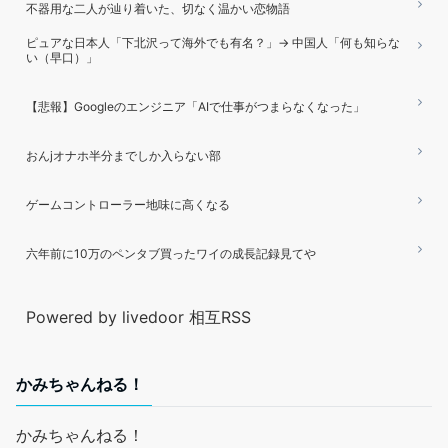
不器用な二人が辿り着いた、切なく温かい恋物語
ピュアな日本人「下北沢って海外でも有名？」→ 中国人「何も知らな
い（早口）」
【悲報】Googleのエンジニア「AIで仕事がつまらなくなった」
おんjオナホ半分までしか入らない部
ゲームコントローラー地味に高くなる
六年前に10万のペンタブ買ったワイの成長記録見てや
Powered by livedoor 相互RSS
かみちゃんねる！
かみちゃんねる！