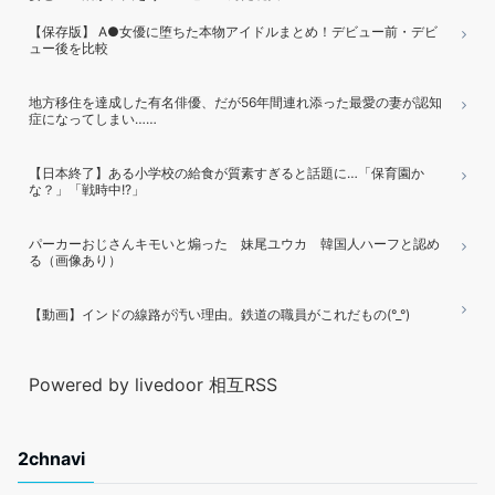
【保存版】 A●女優に堕ちた本物アイドルまとめ！デビュー前・デビ
ュー後を比較
地方移住を達成した有名俳優、だが56年間連れ添った最愛の妻が認知
症になってしまい……
【日本終了】ある小学校の給食が質素すぎると話題に…「保育園か
な？」「戦時中!?」
パーカーおじさんキモいと煽った 妹尾ユウカ 韓国人ハーフと認め
る（画像あり）
【動画】インドの線路が汚い理由。鉄道の職員がこれだもの(°_°)
Powered by livedoor 相互RSS
2chnavi