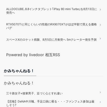
ALLDOCUBE､8.8インチタブレット｢iPlay 80 mini Turbo｣を8月13日に
発売へ
RTX5070Tiと同じくらいの性能のRX9070XTがほぼ半額で買える価格
バグ
スペースXのロケット残骸、8月5日に月衝突へ 5mクレーター発生予測
Powered by livedoor 相互RSS
かみちゃんねる！
かみちゃんねる！
三十路女子×後輩男子、近づく心とすれ違い
【悲報】DeNA中川颯、手足口病に罹る・・・ファンフェス参加は厳
しそう?