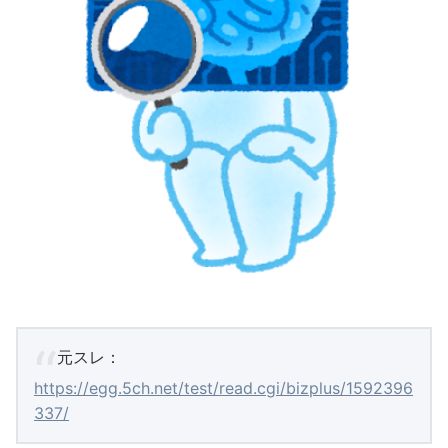
元スレ：
https://egg.5ch.net/test/read.cgi/bizplus/1592396
337/