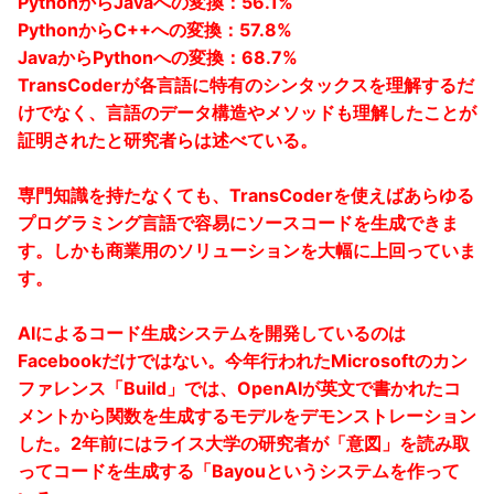
PythonからJavaへの変換：56.1%
PythonからC++への変換：57.8%
JavaからPythonへの変換：68.7%
TransCoderが各言語に特有のシンタックスを理解するだ
けでなく、言語のデータ構造やメソッドも理解したことが
証明されたと研究者らは述べている。
専門知識を持たなくても、TransCoderを使えばあらゆる
プログラミング言語で容易にソースコードを生成できま
す。しかも商業用のソリューションを大幅に上回っていま
す。
AIによるコード生成システムを開発しているのは
Facebookだけではない。今年行われたMicrosoftのカン
ファレンス「Build」では、OpenAIが英文で書かれたコ
メントから関数を生成するモデルをデモンストレーション
した。2年前にはライス大学の研究者が「意図」を読み取
ってコードを生成する「Bayouというシステムを作って