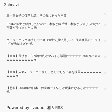
2chnavi
三十路女子の仕事と恋、その先にあった本音
36歳の彼女と結婚したいのに、家族が猛反対。家族から信じられない
言葉が飛び出した… 他
クーラーボックス積んで出発→途中で買い足し…50代公務員の“ドライ
ブ”が地獄すぎた 他
【画像】長濱ねる(27歳)の乳がヤバイと話題にｗｗｗｗ1700万バズｗ
ｗｗｗｗｗｗｗｗｗ 他
【画像】人気Vチューバーさん、とんでもない姿を披露ｗｗｗｗｗｗｗ
ｗｗｗ 他
【悲報】2050年の日本、独身ボッチ祭りが現実になるとかｗｗｗｗ
他
Powered by livedoor 相互RSS