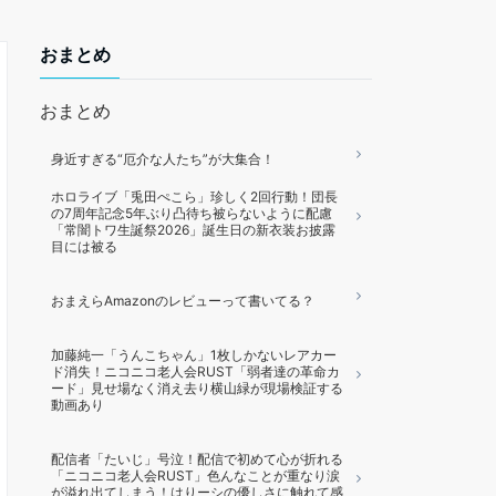
おまとめ
おまとめ
身近すぎる“厄介な人たち”が大集合！
ホロライブ「兎田ぺこら」珍しく2回行動！団長
の7周年記念5年ぶり凸待ち被らないように配慮
「常闇トワ生誕祭2026」誕生日の新衣装お披露
目には被る
おまえらAmazonのレビューって書いてる？
加藤純一「うんこちゃん」1枚しかないレアカー
ド消失！ニコニコ老人会RUST「弱者達の革命カ
ード」見せ場なく消え去り横山緑が現場検証する
動画あり
配信者「たいじ」号泣！配信で初めて心が折れる
「ニコニコ老人会RUST」色んなことが重なり涙
が溢れ出てしまう！はりーシの優しさに触れて感