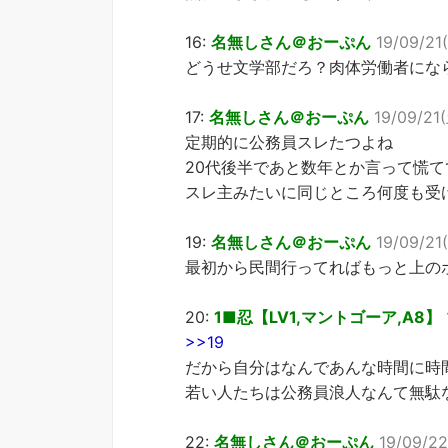
16:
名無しさん＠おーぷん
19/09/21
どうせ文学部だろ？肉体労働者にな
17:
名無しさん＠おーぷん
19/09/21
定期的に公務員スレたつよね
20代後半であと数年とか言って慌て
スレ主みたいに同じところ何度も受
19:
名無しさん＠おーぷん
19/09/21
最初から民間行ってればもっと上の
20:
1■忍【LV1,マントゴーア,A8】
>>19
だから自分はなんであんな時間に時
若い人たちは公務員浪人なんて無駄
22:
名無しさん＠おーぷん
19/09/22