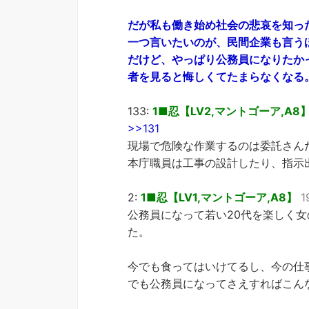
だが私も働き始め社会の悲哀を知っ
一つ言いたいのが、民間企業も言う
だけど、やっぱり公務員になりたか
者を見ると悔しくてたまらなくなる
133:
1■忍【LV2,マントゴーア,A8
>>131
現場で危険な作業するのは委託さん
本庁職員は工事の設計したり、指示
2:
1■忍【LV1,マントゴーア,A8】
1
公務員になって若い20代を楽しく
た。
今でも食ってはいけてるし、今の仕
でも公務員になってさえすればこん