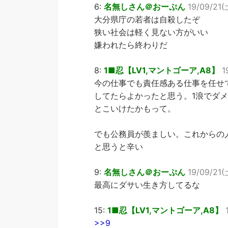
6:
名無しさん＠おーぷん
19/09/21(
大分県庁の若者は自殺したぞ
狭い社会は軽く見ない方がいい
嫌われたら終わりだ
8:
1■忍【LV1,マントゴーア,A8】
1
今の仕事でも責任感ある仕事を任せ
してたらよかったと思う。1浪でダ
とこいけたかもって。
でも公務員が羨ましい。これからの
と思うと辛い
9:
名無しさん＠おーぷん
19/09/21(土
最高にダサい生き方してるな
15:
1■忍【LV1,マントゴーア,A8】
>>9