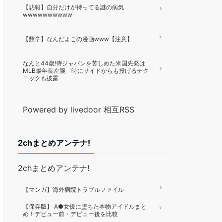
【悲報】自分だけが持ってる謎の病気
wwwwwwwwww
【数学】なんだよこの漫画www【注意】
なんと44歳!侍ジャパンを苦しめた米国先発は
MLB最年長左腕 時にサイドからも投げるテク
ニックも披露
Powered by livedoor 相互RSS
2chまとめアンテナ!
2chまとめアンテナ!
【マンガ】海外病院トラブルファイル
【保存版】 A●女優に堕ちた本物アイドルまと
め！デビュー前・デビュー後を比較