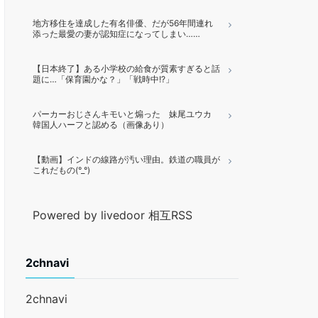
地方移住を達成した有名俳優、だが56年間連れ
添った最愛の妻が認知症になってしまい……
【日本終了】ある小学校の給食が質素すぎると話
題に…「保育園かな？」「戦時中!?」
パーカーおじさんキモいと煽った 妹尾ユウカ
韓国人ハーフと認める（画像あり）
【動画】インドの線路が汚い理由。鉄道の職員が
これだもの(°_°)
Powered by livedoor 相互RSS
2chnavi
2chnavi