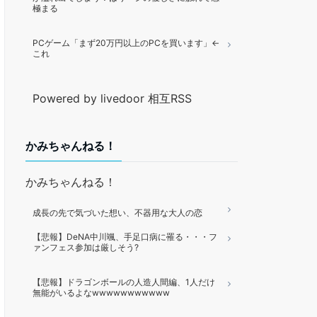
極まる
PCゲーム「まず20万円以上のPCを買います」←
これ
Powered by livedoor 相互RSS
かみちゃんねる！
かみちゃんねる！
成長の先で気づいた想い、不器用な大人の恋
【悲報】DeNA中川颯、手足口病に罹る・・・フ
ァンフェス参加は厳しそう?
【悲報】ドラゴンボールの人造人間編、1人だけ
無能がいるよなwwwwwwwwwww