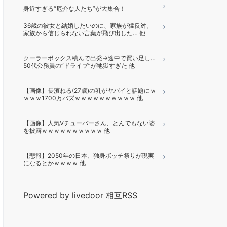
身近すぎる“厄介な人たち”が大集合！
36歳の彼女と結婚したいのに、家族が猛反対。
家族から信じられない言葉が飛び出した… 他
クーラーボックス積んで出発→途中で買い足し…
50代公務員の“ドライブ”が地獄すぎた 他
【画像】長濱ねる(27歳)の乳がヤバイと話題にｗ
ｗｗｗ1700万バズｗｗｗｗｗｗｗｗｗｗ 他
【画像】人気Vチューバーさん、とんでもない姿
を披露ｗｗｗｗｗｗｗｗｗｗ 他
【悲報】2050年の日本、独身ボッチ祭りが現実
になるとかｗｗｗｗ 他
Powered by livedoor 相互RSS