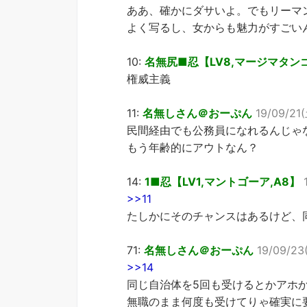
ああ、確かにダサいよ。でもリーマ
よく写るし、女からも魅力がすごい
10:
名無尻■忍【LV8,マージマタンゴ
権威主義
11:
名無しさん＠おーぷん
19/09/21(
民間経由でも公務員になれるんじゃ
もう年齢的にアウトなん？
14:
1■忍【LV1,マントゴーア,A8】
>>11
たしかにそのチャンスはあるけど、
71:
名無しさん＠おーぷん
19/09/23(
>>14
同じ自治体を5回も受けるとかアホ
無職のまま何度も受けてりゃ確実に