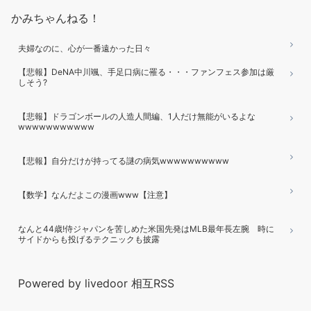
かみちゃんねる！
夫婦なのに、心が一番遠かった日々
【悲報】DeNA中川颯、手足口病に罹る・・・ファンフェス参加は厳
しそう?
【悲報】ドラゴンボールの人造人間編、1人だけ無能がいるよな
wwwwwwwwwww
【悲報】自分だけが持ってる謎の病気wwwwwwwwww
【数学】なんだよこの漫画www【注意】
なんと44歳!侍ジャパンを苦しめた米国先発はMLB最年長左腕 時に
サイドからも投げるテクニックも披露
Powered by livedoor 相互RSS