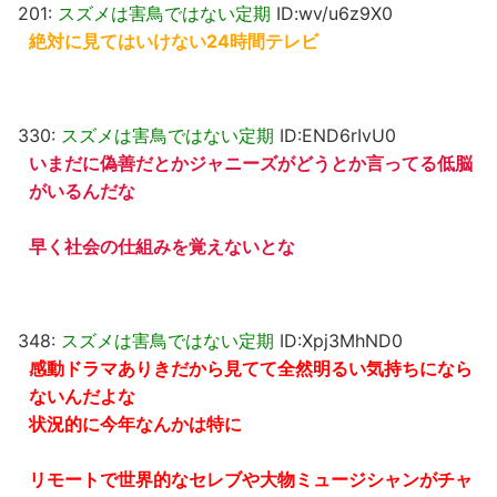
201:
スズメは害鳥ではない定期
ID:wv/u6z9X0
絶対に見てはいけない24時間テレビ
330:
スズメは害鳥ではない定期
ID:END6rIvU0
いまだに偽善だとかジャニーズがどうとか言ってる低脳
がいるんだな
早く社会の仕組みを覚えないとな
348:
スズメは害鳥ではない定期
ID:Xpj3MhND0
感動ドラマありきだから見てて全然明るい気持ちになら
ないんだよな
状況的に今年なんかは特に
リモートで世界的なセレブや大物ミュージシャンがチャ