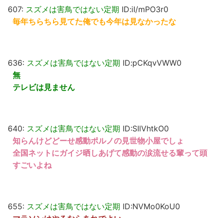
607:
スズメは害鳥ではない定期
ID:iI/mPO3r0
毎年ちらちら見てた俺でも今年は見なかったな
636:
スズメは害鳥ではない定期
ID:pCKqvVWW0
無
テレビは見ません
640:
スズメは害鳥ではない定期
ID:SIlVhtkO0
知らんけどどーせ感動ポルノの見世物小屋でしょ
全国ネットにガイジ晒しあげて感動の涙流せる輩って頭
すごいよね
655:
スズメは害鳥ではない定期
ID:NVMo0KoU0