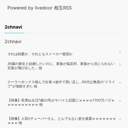
Powered by livedoor 相互RSS
2chnavi
2chnavi
それは純愛か、それともストーカー疑惑か
36歳の彼女と結婚したいのに、家族が猛反対。家族から信じられない
言葉が飛び出した… 他
クーラーボックス積んで出発→途中で買い足し…50代公務員の“ドライ
ブ”が地獄すぎた 他
【画像】長濱ねる(27歳)の乳がヤバイと話題にｗｗｗｗ1700万バズｗ
ｗｗｗｗｗｗｗｗｗ 他
【画像】人気Vチューバーさん、とんでもない姿を披露ｗｗｗｗｗｗｗ
ｗｗｗ 他