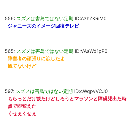
556:
スズメは害鳥ではない定期
ID:AzhZKRiM0
ジャニーズのイメージ回復テレビ
565:
スズメは害鳥ではない定期
ID:VAaWd1pP0
障害者の頑張りに涙したよ
観てないけど
597:
スズメは害鳥ではない定期
ID:cWqpvVCJ0
ちらっとだけ観たけどしろうとマラソンと障碍児出た時
点で即変えた
くせぇくせぇ