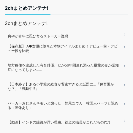
2chまとめアンテナ!
2chまとめアンテナ!
爽やか青年に忍び寄るストーカー疑惑
【保存版】 A●女優に堕ちた本物アイドルまとめ！デビュー前・デビ
ュー後を比較
地方移住を達成した有名俳優、だが56年間連れ添った最愛の妻が認知
症になってしまい……
【日本終了】ある小学校の給食が質素すぎると話題に…「保育園か
な？」「戦時中!?」
パーカーおじさんキモいと煽った 妹尾ユウカ 韓国人ハーフと認め
る（画像あり）
【動画】インドの線路が汚い理由。鉄道の職員がこれだもの(°_°)