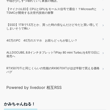
平穏が少しずつ壊れていく家族の物語。
【マイクロLED】CPUとGPUをモールス信号で通信！？Microsoftと
TSMCが開発する次世代技術の衝撃
【SSD】1TBで1.5万とか、買った時の倍なんだけど今だと買い増して
しまいそうで怖い
40万のPC 40万のスマホ お前らどっちが欲しい？
ALLDOCUBE､8.8インチタブレット｢iPlay 80 mini Turbo｣を8月13日に
発売へ
RTX5070Tiと同じくらいの性能のRX9070XTがほぼ半額で買える価格
バグ
Powered by livedoor 相互RSS
かみちゃんねる！