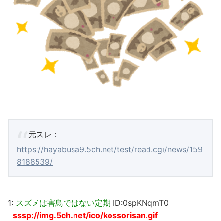
元スレ：
https://hayabusa9.5ch.net/test/read.cgi/news/159
8188539/
1:
スズメは害鳥ではない定期
ID:0spKNqmT0
sssp://img.5ch.net/ico/kossorisan.gif