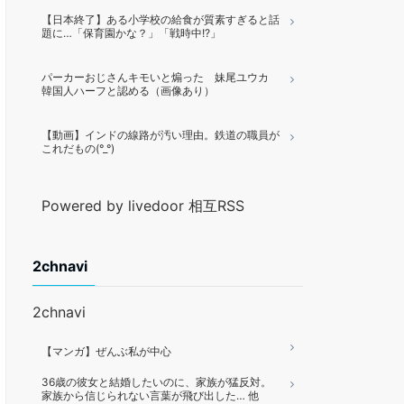
【日本終了】ある小学校の給食が質素すぎると話
題に…「保育園かな？」「戦時中!?」
パーカーおじさんキモいと煽った 妹尾ユウカ
韓国人ハーフと認める（画像あり）
【動画】インドの線路が汚い理由。鉄道の職員が
これだもの(°_°)
Powered by livedoor 相互RSS
2chnavi
2chnavi
【マンガ】ぜんぶ私が中心
36歳の彼女と結婚したいのに、家族が猛反対。
家族から信じられない言葉が飛び出した… 他