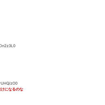
Dn2z3L0
rUHQ/zO0
抜けになるのな