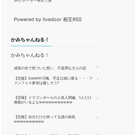
5mクレーター発生予測
Powered by livedoor 相互RSS
かみちゃんねる！
かみちゃんねる！
成長の先で気づいた想い、不器用な大人の恋
【悲報】DeNA中川颯、手足口病に罹る・・・フ
ァンフェス参加は厳しそう?
【悲報】ドラゴンボールの人造人間編、1人だけ
無能がいるよなwwwwwwwwwww
【悲報】自分だけが持ってる謎の病気
wwwwwwwwww