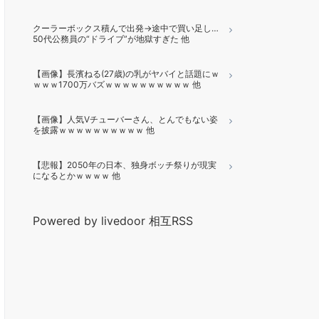
クーラーボックス積んで出発→途中で買い足し…
50代公務員の“ドライブ”が地獄すぎた 他
【画像】長濱ねる(27歳)の乳がヤバイと話題にｗ
ｗｗｗ1700万バズｗｗｗｗｗｗｗｗｗｗ 他
【画像】人気Vチューバーさん、とんでもない姿
を披露ｗｗｗｗｗｗｗｗｗｗ 他
【悲報】2050年の日本、独身ボッチ祭りが現実
になるとかｗｗｗｗ 他
Powered by livedoor 相互RSS