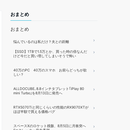
おまとめ
おまとめ
悩んでいるのは私だけ？夫との距離
【SSD】1TBで1.5万とか、買った時の倍なんだ
けど今だと買い増してしまいそうで怖い
40万のPC 40万のスマホ お前らどっちが欲
しい？
ALLDOCUBE､8.8インチタブレット｢iPlay 80
mini Turbo｣を8月13日に発売へ
RTX5070Tiと同じくらいの性能のRX9070XTが
ほぼ半額で買える価格バグ
スペースXのロケット残骸、8月5日に月衝突へ