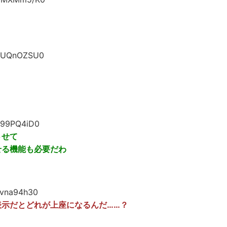
qUQnOZSU0
d99PQ4iD0
させて
せる機能も必要だわ
gvna94h30
示だとどれが上座になるんだ……？