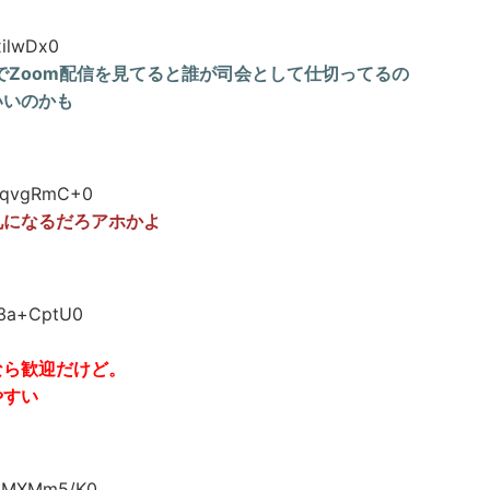
xilwDx0
かでZoom配信を見てると誰が司会として仕切ってるの
いいのかも
NqvgRmC+0
礼になるだろアホかよ
3a+CptU0
なら歓迎だけど。
やすい
mMXMm5/K0