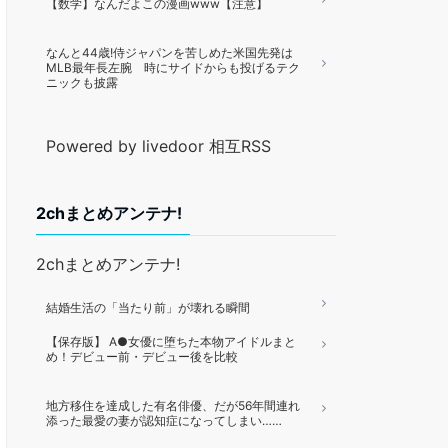
【数学】なんだよこの漫画www【注意】
なんと44歳!侍ジャパンを苦しめた米国先発は
MLB最年長左腕 時にサイドからも投げるテク
ニックも披露
Powered by livedoor 相互RSS
2chまとめアンテナ!
2chまとめアンテナ!
結婚生活の「当たり前」が壊れる瞬間
【保存版】 A●女優に堕ちた本物アイドルまと
め！デビュー前・デビュー後を比較
地方移住を達成した有名俳優、だが56年間連れ
添った最愛の妻が認知症になってしまい……