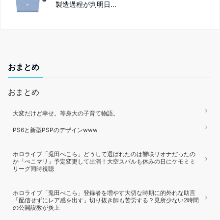
製造過程が判明日...
おまとめ
おまとめ
大変だけど幸せ。等身大の子育て物語。
PS6と新型PSPのデザインwww
ホロライブ「兎田ぺこら」どうして選ばれたのは響咲リオナだったの
か「ぺこマリ」予定変更して出演！大空スバルも休みの日にケモミミ
リーグ同時視聴
ホロライブ「兎田ぺこら」登録者を増やす大切な時期に的外れな助言
「配信せずにレア感を出す」切り抜き師も苦労する？見所少ない2時間
の公開説教が炎上