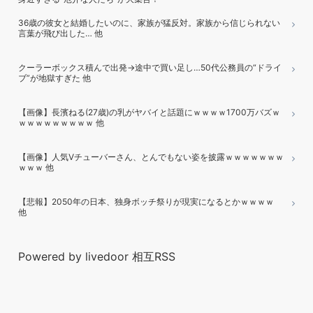
36歳の彼女と結婚したいのに、家族が猛反対。家族から信じられない
言葉が飛び出した… 他
クーラーボックス積んで出発→途中で買い足し…50代公務員の“ドライ
ブ”が地獄すぎた 他
【画像】長濱ねる(27歳)の乳がヤバイと話題にｗｗｗｗ1700万バズｗ
ｗｗｗｗｗｗｗｗｗ 他
【画像】人気Vチューバーさん、とんでもない姿を披露ｗｗｗｗｗｗｗ
ｗｗｗ 他
【悲報】2050年の日本、独身ボッチ祭りが現実になるとかｗｗｗｗ
他
Powered by livedoor 相互RSS