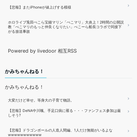
【悲報】またiPhoneが値上げする模様
ホロライブ兎田ぺこら宝鐘マリン「ぺこマリ」大炎上！2時間の公開説
教「ぺこマリのもっと仲良くなりたい」ぺこーら船長コラボで同接下
がる放送事故
Powered by livedoor 相互RSS
かみちゃんねる！
かみちゃんねる！
大変だけど幸せ。等身大の子育て物語。
【悲報】DeNA中川颯、手足口病に罹る・・・ファンフェス参加は厳
しそう?
【悲報】ドラゴンボールの人造人間編、1人だけ無能がいるよな
wwwwwwwwwww