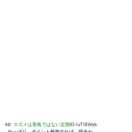
46:
スズメは害鳥ではない定期
ID:/uTt8Wqk
やっぱり、ポイント無視すれば、現金か