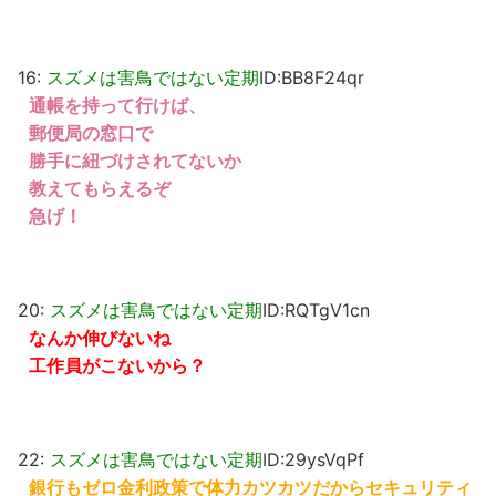
16:
スズメは害鳥ではない定期
ID:BB8F24qr
通帳を持って行けば、
郵便局の窓口で
勝手に紐づけされてないか
教えてもらえるぞ
急げ！
20:
スズメは害鳥ではない定期
ID:RQTgV1cn
なんか伸びないね
工作員がこないから？
22:
スズメは害鳥ではない定期
ID:29ysVqPf
銀行もゼロ金利政策で体力カツカツだからセキュリティ