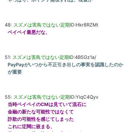
48:
スズメは害鳥ではない定期
ID:Hkr8RZMt
ベイベイ最悪だな、
51:
スズメは害鳥ではない定期
ID:4B5Gz1a/
PayPayがいつから不正引き出しの事実を認識したのか
が重要
55:
スズメは害鳥ではない定期
ID:YiqC4Qyv
当時ペイペイのCMは見ていて流石に
金融の新たな可能性ではなくて
詐欺の可能性を感じてしまった
これに迂闊に嵌まる、