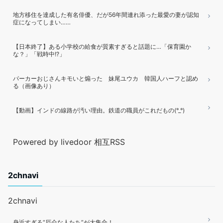
地方移住を達成した有名俳優、だが56年間連れ添った最愛の妻が認知
症になってしまい……
【日本終了】ある小学校の給食が質素すぎると話題に…「保育園か
な？」「戦時中!?」
パーカーおじさんキモいと煽った 妹尾ユウカ 韓国人ハーフと認め
る（画像あり）
【動画】インドの線路が汚い理由。鉄道の職員がこれだもの(°_°)
Powered by livedoor 相互RSS
2chnavi
2chnavi
身近すぎる“厄介な人たち”が大集合！