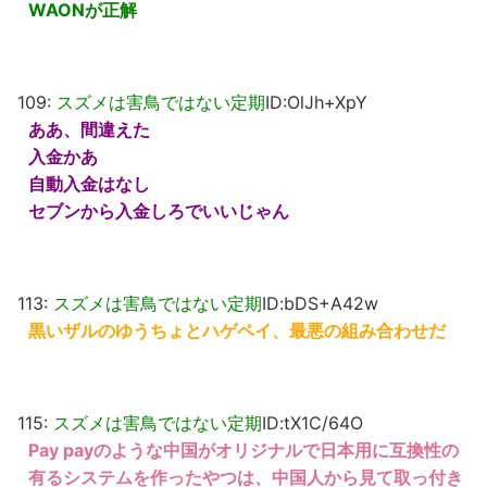
WAONが正解
109:
スズメは害鳥ではない定期
ID:OlJh+XpY
ああ、間違えた
入金かあ
自動入金はなし
セブンから入金しろでいいじゃん
113:
スズメは害鳥ではない定期
ID:bDS+A42w
黒いザルのゆうちょとハゲペイ、最悪の組み合わせだ
115:
スズメは害鳥ではない定期
ID:tX1C/64O
Pay payのような中国がオリジナルで日本用に互換性の
有るシステムを作ったやつは、中国人から見て取っ付き