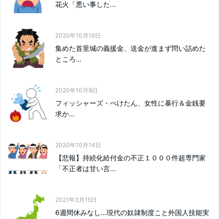
花火「悪い事した...
2020年10月16日
集めた首里城の義援金、送金が進まず問い詰めた
ところ…
2020年10月9日
フィッシャーズ・ぺけたん、女性に暴行＆金銭要
求か…
2020年10月14日
【悲報】持続化給付金の不正１０００件超専門家
「不正者は甘い言...
2021年3月15日
6週間休みなし…現代の奴隷制度こと外国人技能実