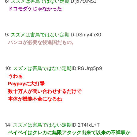
6:
スズメは害鳥ではない定期
ID:jx7tXNSJ
ドコモダケじゃなかった
9:
スズメは害鳥ではない定期
ID:DSmy4nX0
ハンコが必要な後進国だもの。
10:
スズメは害鳥ではない定期
ID:RGUrg5p9
うわぁ
Paypayに大打撃
数十万人が問い合わせするだけで
本体が機能不全になるね
14:
スズメは害鳥ではない定期
ID:2T4fxL+T
ペイペイはクレカに無限アタック出来て以来の不祥事か