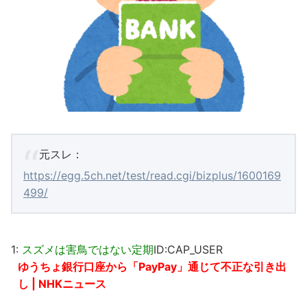
元スレ：
https://egg.5ch.net/test/read.cgi/bizplus/1600169
499/
1:
スズメは害鳥ではない定期
ID:CAP_USER
ゆうちょ銀行口座から「PayPay」通じて不正な引き出
し | NHKニュース