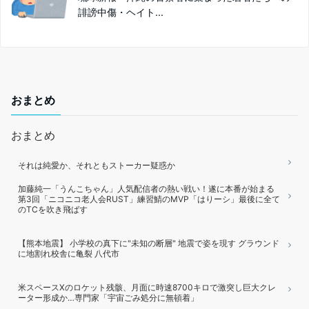
誹謗中傷・ヘイト...
おまとめ
おまとめ
それは純愛か、それともストーカー疑惑か
加藤純一「うんこちゃん」人気配信者の熱い戦い！遂に本番が始まる
第3回「ニコニコ老人会RUST」練習鯖のMVP「はりーシ」最後に全て
のTCを吹き飛ばす
【熊本地震】 小学校の真下に"未知の断層" 地震で姿を現す グラウンド
に地割れ校舎に亀裂 八代市
米スペースXのロケット残骸、月面に時速8700キロで激突し巨大クレ
ーター形成か…専門家「宇宙ごみ処分に無頓着」