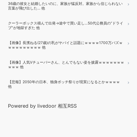
36歳の彼女と結婚したいのに、家族が猛反対。家族から信じられない
言葉が飛び出した… 他
クーラーボックス積んで出発→途中で買い足し…50代公務員の“ドライ
ブ”が地獄すぎた 他
【画像】長濱ねる(27歳)の乳がヤバイと話題にｗｗｗｗ1700万バズｗ
ｗｗｗｗｗｗｗｗｗ 他
【画像】人気Vチューバーさん、とんでもない姿を披露ｗｗｗｗｗｗｗ
ｗｗｗ 他
【悲報】2050年の日本、独身ボッチ祭りが現実になるとかｗｗｗｗ
他
Powered by livedoor 相互RSS