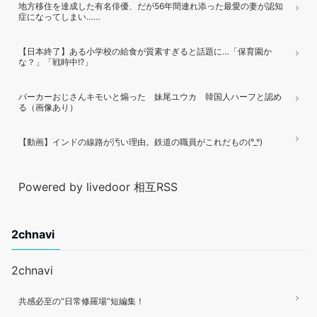
地方移住を達成した有名俳優、だが56年間連れ添った最愛の妻が認知
症になってしまい……
【日本終了】ある小学校の給食が質素すぎると話題に…「保育園か
な？」「戦時中!?」
パーカーおじさんキモいと煽った 妹尾ユウカ 韓国人ハーフと認め
る（画像あり）
【動画】インドの線路が汚い理由。鉄道の職員がこれだもの(°_°)
Powered by livedoor 相互RSS
2chnavi
2chnavi
共感必至の“日常修羅場”短編集！