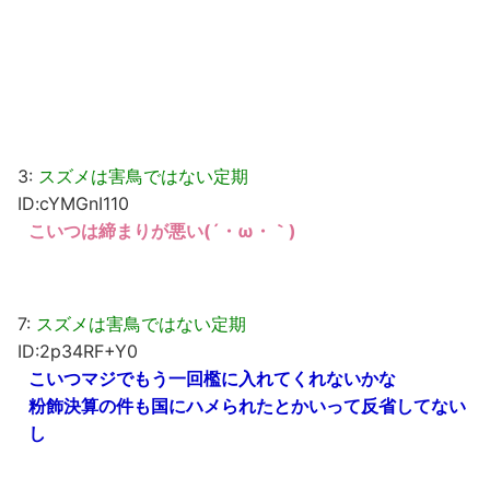
3:
スズメは害鳥ではない定期
ID:cYMGnI110
こいつは締まりが悪い(´・ω・｀)
7:
スズメは害鳥ではない定期
ID:2p34RF+Y0
こいつマジでもう一回檻に入れてくれないかな
粉飾決算の件も国にハメられたとかいって反省してない
し