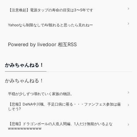
【注意喚起】電源タップの寿命の目安は3〜5年です
Yahooなら制限なしでAV観れると思ったら見れねー
Powered by livedoor 相互RSS
かみちゃんねる！
かみちゃんねる！
平穏が少しずつ壊れていく家族の物語。
【悲報】DeNA中川颯、手足口病に罹る・・・ファンフェス参加は厳
しそう?
【悲報】ドラゴンボールの人造人間編、1人だけ無能がいるよな
wwwwwwwwwww