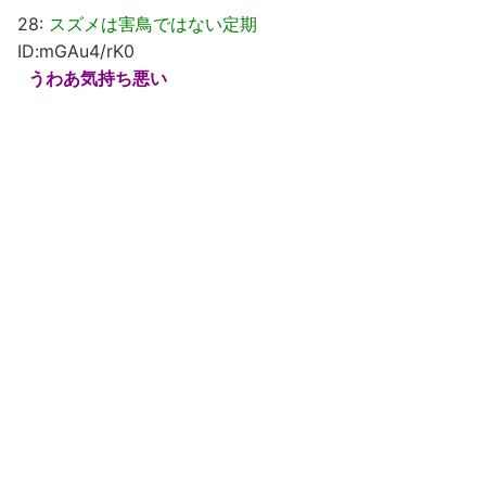
28:
スズメは害鳥ではない定期
ID:mGAu4/rK0
うわあ気持ち悪い