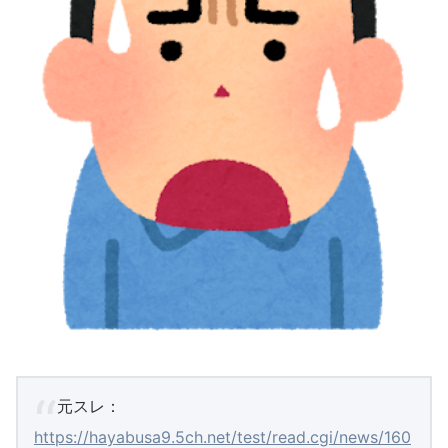
元スレ：
https://hayabusa9.5ch.net/test/read.cgi/news/160