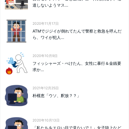
道しないようマス...
2020年11月17日
ATMでジジイが倒れてたんで警察と救急を呼んだ
ら、ワイが犯人...
2020年10月9日
フィッシャーズ・ぺけたん、女性に暴行＆金銭要
求か…
2021年12月25日
朴槿恵「ウソ、釈放？？」
2020年10月13日
「私たちをエロい目で見ないで！」女子陸上など