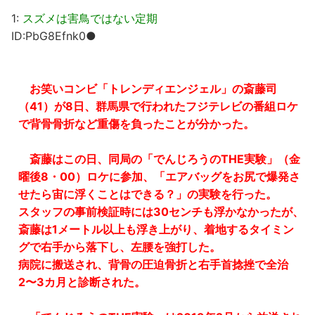
1:
スズメは害鳥ではない定期
ID:PbG8Efnk0●
お笑いコンビ「トレンディエンジェル」の斎藤司
（41）が8日、群馬県で行われたフジテレビの番組ロケ
で背骨骨折など重傷を負ったことが分かった。
斎藤はこの日、同局の「でんじろうのTHE実験」（金
曜後8・00）ロケに参加、「エアバッグをお尻で爆発さ
せたら宙に浮くことはできる？」の実験を行った。
スタッフの事前検証時には30センチも浮かなかったが、
斎藤は1メートル以上も浮き上がり、着地するタイミン
グで右手から落下し、左腰を強打した。
病院に搬送され、背骨の圧迫骨折と右手首捻挫で全治
2〜3カ月と診断された。