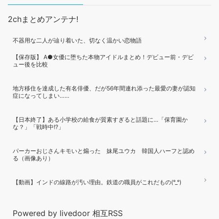
2chまとめアンテナ!
不器用な二人が辿り着いた、切なく温かい恋物語
【保存版】 A●女優に堕ちた本物アイドルまとめ！デビュー前・デビ
ュー後を比較
地方移住を達成した有名俳優、だが56年間連れ添った最愛の妻が認知
症になってしまい……
【日本終了】ある小学校の給食が質素すぎると話題に…「保育園か
な？」「戦時中!?」
パーカーおじさんキモいと煽った 妹尾ユウカ 韓国人ハーフと認め
る（画像あり）
【動画】インドの線路が汚い理由。鉄道の職員がこれだもの(°_°)
Powered by livedoor 相互RSS