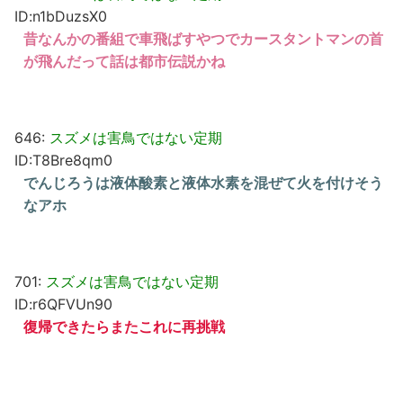
ID:n1bDuzsX0
昔なんかの番組で車飛ばすやつでカースタントマンの首
が飛んだって話は都市伝説かね
646:
スズメは害鳥ではない定期
ID:T8Bre8qm0
でんじろうは液体酸素と液体水素を混ぜて火を付けそう
なアホ
701:
スズメは害鳥ではない定期
ID:r6QFVUn90
復帰できたらまたこれに再挑戦