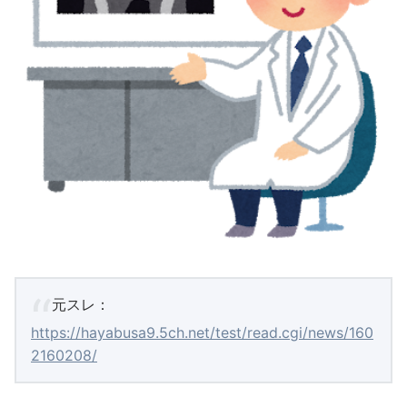
元スレ：
https://hayabusa9.5ch.net/test/read.cgi/news/160
2160208/