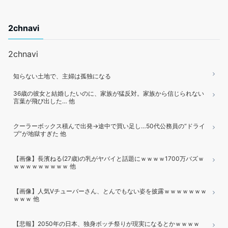
2chnavi
2chnavi
知らない土地で、主婦は孤独になる
36歳の彼女と結婚したいのに、家族が猛反対。家族から信じられない
言葉が飛び出した… 他
クーラーボックス積んで出発→途中で買い足し…50代公務員の“ドライ
ブ”が地獄すぎた 他
【画像】長濱ねる(27歳)の乳がヤバイと話題にｗｗｗｗ1700万バズｗ
ｗｗｗｗｗｗｗｗｗ 他
【画像】人気Vチューバーさん、とんでもない姿を披露ｗｗｗｗｗｗｗ
ｗｗｗ 他
【悲報】2050年の日本、独身ボッチ祭りが現実になるとかｗｗｗｗ