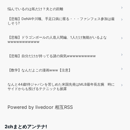
悩んでいるのは私だけ？夫との距離
【悲報】DeNA中川颯、手足口病に罹る・・・ファンフェス参加は厳
しそう?
【悲報】ドラゴンボールの人造人間編、1人だけ無能がいるよな
wwwwwwwwwww
【悲報】自分だけが持ってる謎の病気wwwwwwwwww
【数学】なんだよこの漫画www【注意】
なんと44歳!侍ジャパンを苦しめた米国先発はMLB最年長左腕 時に
サイドからも投げるテクニックも披露
Powered by livedoor 相互RSS
2chまとめアンテナ!