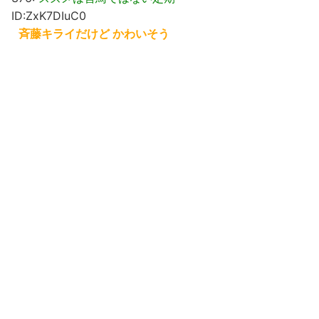
ID:ZxK7DIuC0
斉藤キライだけど かわいそう