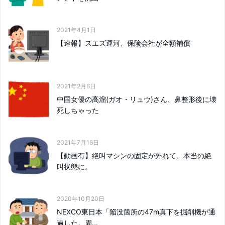
2021年4月1日
【速報】スエズ運河、保険会社が全額補償
2021年2月6日
中国女優の高溜(ガオ・リュウ)さん、鼻整形後に壊
死しちゃった
2021年7月16日
【動画有】絶叫マシンの固定が外れて、本当の絶
叫状態に。
2020年10月20日
NEXCO東日本「陥没箇所の47m真下を掘削機が通
過した。周...