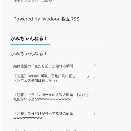
キャッシュフローに陥る
Powered by livedoor 相互RSS
かみちゃんねる！
かみちゃんねる！
結婚生活の「当たり前」が壊れる瞬間
【悲報】DeNA中川颯、手足口病に罹る・・・フ
ァンフェス参加は厳しそう?
【悲報】ドラゴンボールの人造人間編、1人だけ
無能がいるよなwwwwwwwwwww
【悲報】自分だけが持ってる謎の病気
wwwwwwwwww