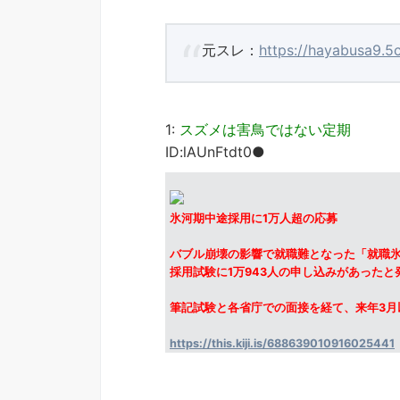
元スレ：
https://hayabusa9.5
1:
スズメは害鳥ではない定期
ID:lAUnFtdt0●
氷河期中途採用に1万人超の応募
バブル崩壊の影響で就職難となった「就職
採用試験に1万943人の申し込みがあったと
筆記試験と各省庁での面接を経て、来年3月
https://this.kiji.is/688639010916025441