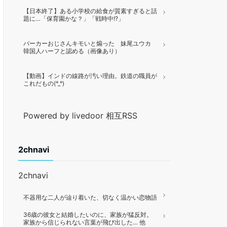
【日本終了】ある小学校の給食が質素すぎると話
題に…「保育園かな？」「戦時中!?」
パーカーおじさんキモいと煽った 妹尾ユウカ
韓国人ハーフと認める（画像あり）
【動画】インドの線路が汚い理由。鉄道の職員が
これだもの(°_°)
Powered by livedoor 相互RSS
2chnavi
2chnavi
不器用な二人が辿り着いた、切なく温かい恋物語
36歳の彼女と結婚したいのに、家族が猛反対。
家族から信じられない言葉が飛び出した… 他