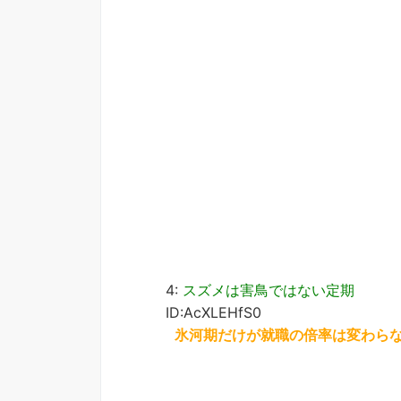
4:
スズメは害鳥ではない定期
ID:AcXLEHfS0
氷河期だけが就職の倍率は変わら