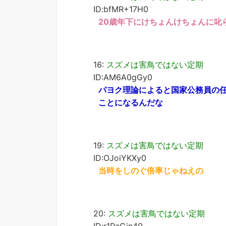
ID:bfMR+17H0
20歳年下にけちょんけちょんに叱
16:
スズメは害鳥ではない定期
ID:AM6A0gGy0
パヨク理論によると国家公務員の任
ことになるんだな
19:
スズメは害鳥ではない定期
ID:OJoiYKXy0
当時をしのぐ倍率じゃねえの
20:
スズメは害鳥ではない定期
ID:r1PeGin40