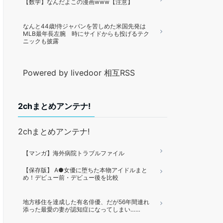
【数学】なんだよこの漫画www【注意】
なんと44歳!侍ジャパンを苦しめた米国先発は
MLB最年長左腕 時にサイドからも投げるテク
ニックも披露
Powered by livedoor 相互RSS
2chまとめアンテナ!
2chまとめアンテナ!
【マンガ】海外病院トラブルファイル
【保存版】 A●女優に堕ちた本物アイドルまと
め！デビュー前・デビュー後を比較
地方移住を達成した有名俳優、だが56年間連れ
添った最愛の妻が認知症になってしまい……