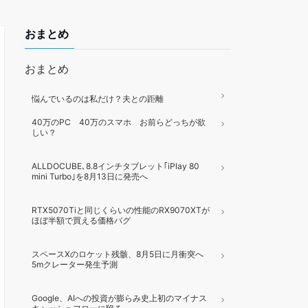
おまとめ
おまとめ
悩んでいるのは私だけ？夫との距離
40万のPC 40万のスマホ お前らどっちが欲
しい？
ALLDOCUBE､8.8インチタブレット｢iPlay 80
mini Turbo｣を8月13日に発売へ
RTX5070Tiと同じくらいの性能のRX9070XTが
ほぼ半額で買える価格バグ
スペースXのロケット残骸、8月5日に月衝突へ
5mクレーター発生予測
Google、AIへの投資が膨らみ史上初のマイナス