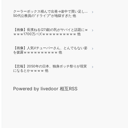
クーラーボックス積んで出発→途中で買い足し…
50代公務員の“ドライブ”が地獄すぎた 他
【画像】長濱ねる(27歳)の乳がヤバイと話題にｗ
ｗｗｗ1700万バズｗｗｗｗｗｗｗｗｗｗ 他
【画像】人気Vチューバーさん、とんでもない姿
を披露ｗｗｗｗｗｗｗｗｗｗ 他
【悲報】2050年の日本、独身ボッチ祭りが現実
になるとかｗｗｗｗ 他
Powered by livedoor 相互RSS