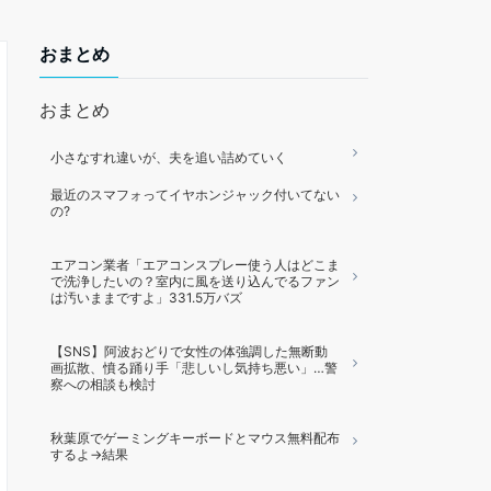
おまとめ
おまとめ
小さなすれ違いが、夫を追い詰めていく
最近のスマフォってイヤホンジャック付いてない
の?
エアコン業者「エアコンスプレー使う人はどこま
で洗浄したいの？室内に風を送り込んでるファン
は汚いままですよ」331.5万バズ
【SNS】阿波おどりで女性の体強調した無断動
画拡散、憤る踊り手「悲しいし気持ち悪い」…警
察への相談も検討
秋葉原でゲーミングキーボードとマウス無料配布
するよ→結果