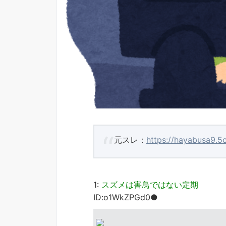
元スレ：
https://hayabusa9.5
1:
スズメは害鳥ではない定期
ID:o1WkZPGd0●