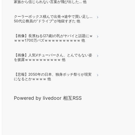
家族から信じられない言葉が飛び出した… 他
クーラーボックス積んで出発→途中で買い足し…
50代公務員の“ドライブ”が地獄すぎた 他
【画像】長濱ねる(27歳)の乳がヤバイと話題にｗ
ｗｗｗ1700万バズｗｗｗｗｗｗｗｗｗｗ 他
【画像】人気Vチューバーさん、とんでもない姿
を披露ｗｗｗｗｗｗｗｗｗｗ 他
【悲報】2050年の日本、独身ボッチ祭りが現実
になるとかｗｗｗｗ 他
Powered by livedoor 相互RSS