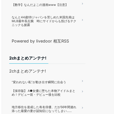
【数学】なんだよこの漫画www【注意】
なんと44歳!侍ジャパンを苦しめた米国先発は
MLB最年長左腕 時にサイドからも投げるテク
ニックも披露
Powered by livedoor 相互RSS
2chまとめアンテナ!
2chまとめアンテナ!
“変われない私”が動き出す瞬間に出会う
【保存版】 A●女優に堕ちた本物アイドルまと
め！デビュー前・デビュー後を比較
地方移住を達成した有名俳優、だが56年間連れ
添った最愛の妻が認知症になってしまい……