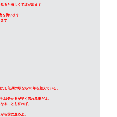
を見ると悔しくて涙が出ます
定を貰います
します
前だし初期の頃なら20年を超えている。
持ちは分かるが早く忘れる事だよ。
くなることも有れば、
ながら前に進めよ。