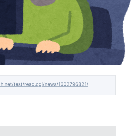
ch.net/test/read.cgi/news/1602796821/