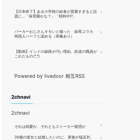
【日本終了】ある小学校の給食が質素すぎると話
題に…「保育園かな？」「戦時中!?」
パーカーおじさんキモいと煽った 妹尾ユウカ
韓国人ハーフと認める（画像あり）
【動画】インドの線路が汚い理由。鉄道の職員が
これだもの(°_°)
Powered by livedoor 相互RSS
2chnavi
2chnavi
それは純愛か、それともストーカー疑惑か
36歳の彼女と結婚したいのに、家族が猛反対。