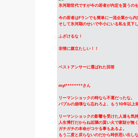
氷河期世代ですが今の若者が内定を貰うの
今の若者はFランでも簡単に一流企業から内
そして氷河期のせいで中小にいる私を見下
ふざけるな！
非情に腹立たしい！！
ベストアンサーに選ばれた回答
myl********さん
リーマンショックの時なら不運だったな。
バブルの崩壊なら忘れろよ、もう10年以上
リーマンショックの影響を受けた人達も気
人生博打だからね近隣の貰い火で家財が無
ガチガチの本命がコケる事もあるよ。
もう二度と戻らないのだから時折思い出し