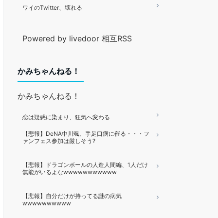
ワイのTwitter、壊れる
Powered by livedoor 相互RSS
かみちゃんねる！
かみちゃんねる！
恋は疑惑に染まり、狂気へ変わる
【悲報】DeNA中川颯、手足口病に罹る・・・フ
ァンフェス参加は厳しそう?
【悲報】ドラゴンボールの人造人間編、1人だけ
無能がいるよなwwwwwwwwwww
【悲報】自分だけが持ってる謎の病気
wwwwwwwwww