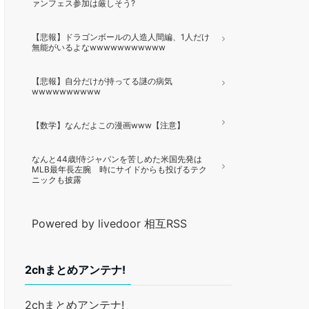
ァンフェス参加は厳しそう?
【悲報】ドラゴンボールの人造人間編、1人だけ
無能がいるよなwwwwwwwwwww
【悲報】自分だけが持ってる謎の病気
wwwwwwwwww
【数学】なんだよこの漫画www【注意】
なんと44歳!侍ジャパンを苦しめた米国先発は
MLB最年長左腕 時にサイドからも投げるテク
ニックも披露
Powered by livedoor 相互RSS
2chまとめアンテナ!
2chまとめアンテナ!