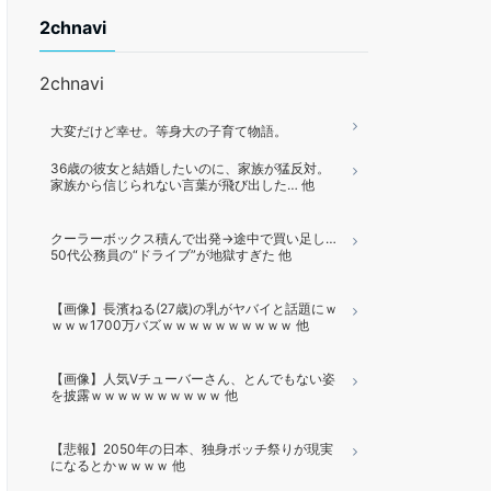
2chnavi
2chnavi
大変だけど幸せ。等身大の子育て物語。
36歳の彼女と結婚したいのに、家族が猛反対。
家族から信じられない言葉が飛び出した… 他
クーラーボックス積んで出発→途中で買い足し…
50代公務員の“ドライブ”が地獄すぎた 他
【画像】長濱ねる(27歳)の乳がヤバイと話題にｗ
ｗｗｗ1700万バズｗｗｗｗｗｗｗｗｗｗ 他
【画像】人気Vチューバーさん、とんでもない姿
を披露ｗｗｗｗｗｗｗｗｗｗ 他
【悲報】2050年の日本、独身ボッチ祭りが現実
になるとかｗｗｗｗ 他