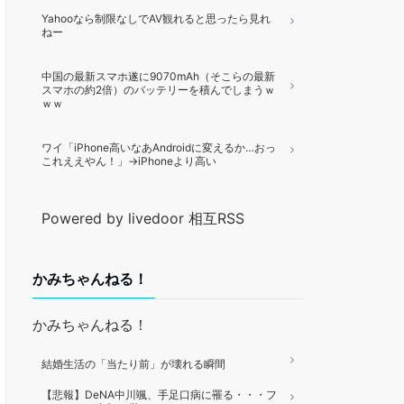
Yahooなら制限なしでAV観れると思ったら見れ
ねー
中国の最新スマホ遂に9070mAh（そこらの最新
スマホの約2倍）のバッテリーを積んでしまうｗ
ｗｗ
ワイ「iPhone高いなあAndroidに変えるか…おっ
これええやん！」→iPhoneより高い
Powered by livedoor 相互RSS
かみちゃんねる！
かみちゃんねる！
結婚生活の「当たり前」が壊れる瞬間
【悲報】DeNA中川颯、手足口病に罹る・・・フ