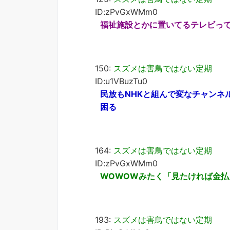
ID:zPvGxWMm0
福祉施設とかに置いてるテレビっ
150:
スズメは害鳥ではない定期
ID:u1VBuzTu0
民放もNHKと組んで変なチャンネ
困る
164:
スズメは害鳥ではない定期
ID:zPvGxWMm0
WOWOWみたく「見たければ金
193:
スズメは害鳥ではない定期