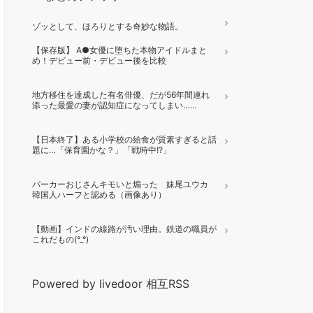
ゾッとして、ほろりとする奇妙な物語。
【保存版】 A●女優に堕ちた本物アイドルまと
め！デビュー前・デビュー後を比較
地方移住を達成した有名俳優、だが56年間連れ
添った最愛の妻が認知症になってしまい……
【日本終了】ある小学校の給食が質素すぎると話
題に…「保育園かな？」「戦時中!?」
パーカーおじさんキモいと煽った 妹尾ユウカ
韓国人ハーフと認める（画像あり）
【動画】インドの線路が汚い理由。鉄道の職員が
これだもの(°_°)
Powered by livedoor 相互RSS