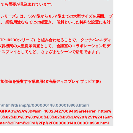
しても需要が見込まれています。
シリーズ』は、 55V 型から 85Ｖ型までの大型サイズを展開。 ブ
、 業務用途ならではの縦置き、 傾斜といった特殊な設置にも対
P-IR200シリーズ）と組み合わせることで、 タッチパネルディ
教育機関の大型提示装置として、 会議室のコラボレーション用デ
ィスプレイとしてなど、 さまざまなシーンで活用できます。
価値を提案する業務用4K液晶ディスプレイ ブラビア(R)
main/html/rd/amp/p/000000148.000018968.html?
QFKAGwASA%3D#aoh=16028427009469&referrer=https%
=%E3%82%BD%E3%83%BC%E3%82%B9%3A%20%251%24s&am
Fmain%2Fhtml%2Frd%2Fp%2F000000148.000018968.html