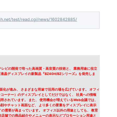
ch.net/test/read.cgi/news/1602842885/
テレビの開発で培った高画質・高音質の技術と、 業務用途に役立
K液晶ディスプレイの新製品『BZ40H/BZシリーズ』を発売しま
画面化が進み、 さまざまな用途で活用の場を広げています。 オフィ
コーナー）のディスプレイとしてだけではなく、 社員への情報
用されています。 また、 使用機会が増えているWeb会議では、
顔やチャット画面など、 より多くの要素をディスプレイに表示
イの需要が高まっています。 オフィス以外の用途としても、 教育
売店舗での商品紹介やメニューの表示などプロモーション用途と