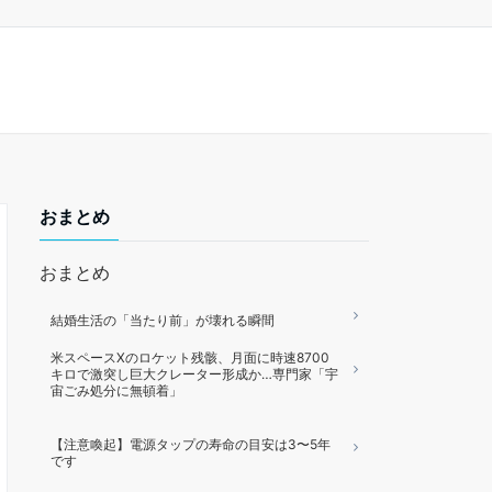
おまとめ
おまとめ
結婚生活の「当たり前」が壊れる瞬間
米スペースXのロケット残骸、月面に時速8700
キロで激突し巨大クレーター形成か…専門家「宇
宙ごみ処分に無頓着」
【注意喚起】電源タップの寿命の目安は3〜5年
です