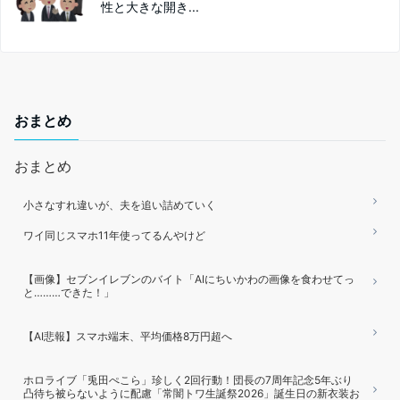
性と大きな開き...
おまとめ
おまとめ
小さなすれ違いが、夫を追い詰めていく
ワイ同じスマホ11年使ってるんやけど
【画像】セブンイレブンのバイト「AIにちいかわの画像を食わせてっ
と………できた！」
【AI悲報】スマホ端末、平均価格8万円超へ
ホロライブ「兎田ぺこら」珍しく2回行動！団長の7周年記念5年ぶり
凸待ち被らないように配慮「常闇トワ生誕祭2026」誕生日の新衣装お