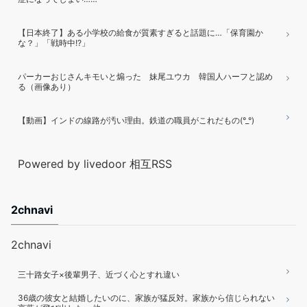
【日本終了】ある小学校の給食が質素すぎると話題に…「保育園か
な？」「戦時中!?」
パーカーおじさんキモいと煽った 妹尾ユウカ 韓国人ハーフと認め
る（画像あり）
【動画】インドの線路が汚い理由。鉄道の職員がこれだもの(°_°)
Powered by livedoor 相互RSS
2chnavi
2chnavi
三十路女子×後輩男子、近づく心とすれ違い
36歳の彼女と結婚したいのに、家族が猛反対。家族から信じられない