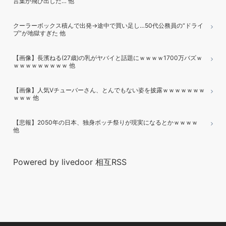
言葉が飛び出した… 他
クーラーボックス積んで出発→途中で買い足し…50代公務員の“ドライ
ブ”が地獄すぎた 他
【画像】長濱ねる(27歳)の乳がヤバイと話題にｗｗｗｗ1700万バズｗ
ｗｗｗｗｗｗｗｗｗ 他
【画像】人気Vチューバーさん、とんでもない姿を披露ｗｗｗｗｗｗｗ
ｗｗｗ 他
【悲報】2050年の日本、独身ボッチ祭りが現実になるとかｗｗｗｗ
他
Powered by livedoor 相互RSS