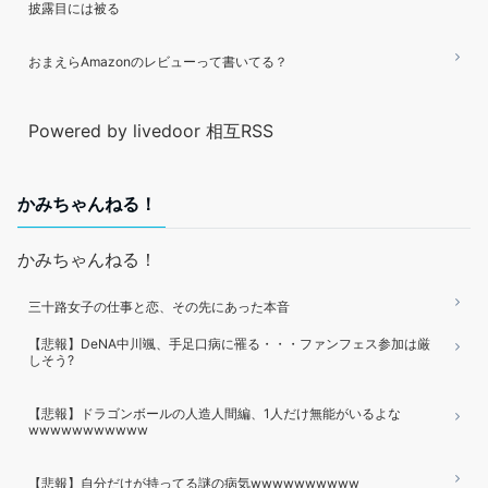
披露目には被る
おまえらAmazonのレビューって書いてる？
Powered by livedoor 相互RSS
かみちゃんねる！
かみちゃんねる！
三十路女子の仕事と恋、その先にあった本音
【悲報】DeNA中川颯、手足口病に罹る・・・ファンフェス参加は厳
しそう?
【悲報】ドラゴンボールの人造人間編、1人だけ無能がいるよな
wwwwwwwwwww
【悲報】自分だけが持ってる謎の病気wwwwwwwwww