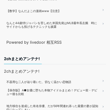
【数学】なんだよこの漫画www【注意】
なんと44歳!侍ジャパンを苦しめた米国先発はMLB最年長左腕 時に
サイドからも投げるテクニックも披露
Powered by livedoor 相互RSS
2chまとめアンテナ!
2chまとめアンテナ!
不器用な二人が辿り着いた、切なく温かい恋物語
【保存版】 A●女優に堕ちた本物アイドルまとめ！デビュー前・デビ
ュー後を比較
地方移住を達成した有名俳優、だが56年間連れ添った最愛の妻が認知
症になってしまい……