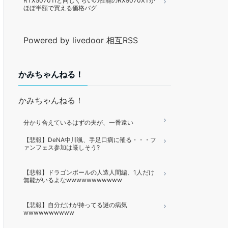
RTX5070Tiと同じくらいの性能のRX9070XTが
ほぼ半額で買える価格バグ
Powered by livedoor 相互RSS
かみちゃんねる！
かみちゃんねる！
分かり合えているはずの夫が、一番遠い
【悲報】DeNA中川颯、手足口病に罹る・・・フ
ァンフェス参加は厳しそう?
【悲報】ドラゴンボールの人造人間編、1人だけ
無能がいるよなwwwwwwwwwww
【悲報】自分だけが持ってる謎の病気
wwwwwwwwww