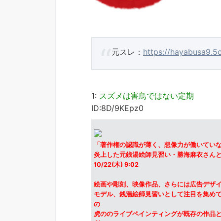
元スレ：
https://hayabusa9.5
1:
スズメは害鳥ではない定期
ID:8D/9KEpz0
「著作権の認識が薄く、想像力が働いてい
炎上した元銭湯絵師見習い・勝海麻衣さんと
10/22(木) 9:02
絵画や彫刻、映像作品、さらには広告デザイ
モデル、銭湯絵師見習いとして注目を集めて
の
虎ののライブペインティングが既存の作品