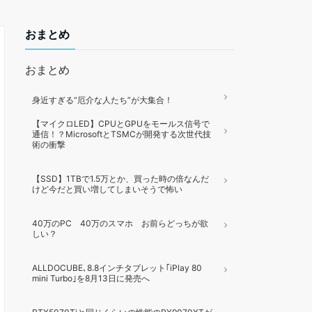
おまとめ
おまとめ
身近すぎる“厄介な人たち”が大集合！
【マイクロLED】CPUとGPUをモールス信号で
通信！？MicrosoftとTSMCが開発する次世代技
術の衝撃
【SSD】1TBで1.5万とか、買った時の倍なんだ
けど今だと買い増してしまいそうで怖い
40万のPC 40万のスマホ お前らどっちが欲
しい？
ALLDOCUBE､8.8インチタブレット｢iPlay 80
mini Turbo｣を8月13日に発売へ