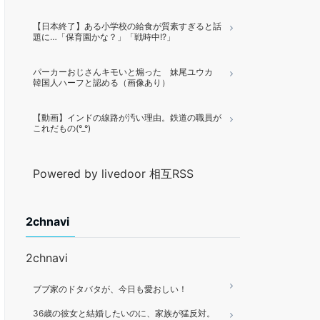
【日本終了】ある小学校の給食が質素すぎると話
題に…「保育園かな？」「戦時中!?」
パーカーおじさんキモいと煽った 妹尾ユウカ
韓国人ハーフと認める（画像あり）
【動画】インドの線路が汚い理由。鉄道の職員が
これだもの(°_°)
Powered by livedoor 相互RSS
2chnavi
2chnavi
ブブ家のドタバタが、今日も愛おしい！
36歳の彼女と結婚したいのに、家族が猛反対。