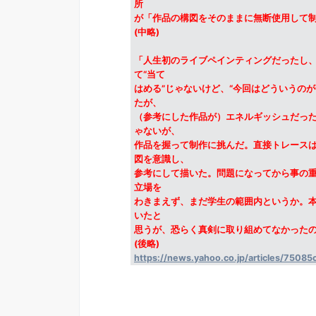
所
が「作品の構図をそのままに無断使用して
(中略)
「人生初のライブペインティングだったし
て“当て
はめる”じゃないけど、“今回はどういうの
たが、
（参考にした作品が）エネルギッシュだった
ゃないが、
作品を握って制作に挑んだ。直接トレース
図を意識し、
参考にして描いた。問題になってから事の重
立場を
わきまえず、まだ学生の範囲内というか。
いたと
思うが、恐らく真剣に取り組めてなかった
(後略)
https://news.yahoo.co.jp/articles/7