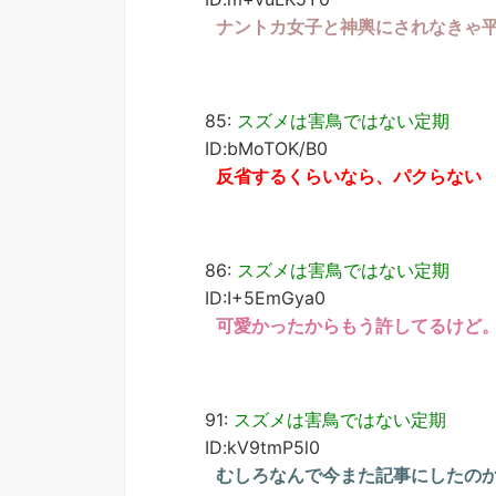
ナントカ女子と神輿にされなきゃ
85:
スズメは害鳥ではない定期
ID:bMoTOK/B0
反省するくらいなら、パクらない
86:
スズメは害鳥ではない定期
ID:I+5EmGya0
可愛かったからもう許してるけど
91:
スズメは害鳥ではない定期
ID:kV9tmP5l0
むしろなんで今また記事にしたの