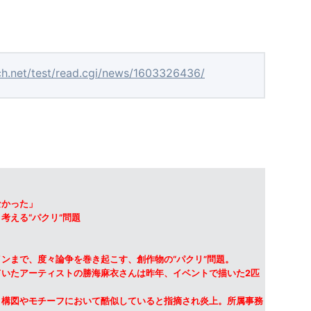
ch.net/test/read.cgi/news/1603326436/
なかった」
考える“パクリ”問題
ンまで、度々論争を巻き起こす、創作物の“パクリ”問題。
いたアーティストの勝海麻衣さんは昨年、イベントで描いた2匹
と構図やモチーフにおいて酷似していると指摘され炎上。所属事務