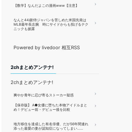
【数学】なんだよこの漫画www【注意】
なんと44歳!侍ジャパンを苦しめた米国先発は
MLB最年長左腕 時にサイドからも投げるテク
ニックも披露
Powered by livedoor 相互RSS
2chまとめアンテナ!
2chまとめアンテナ!
爽やか青年に忍び寄るストーカー疑惑
【保存版】 A●女優に堕ちた本物アイドルまと
め！デビュー前・デビュー後を比較
地方移住を達成した有名俳優、だが56年間連れ
添った最愛の妻が認知症になってしまい……