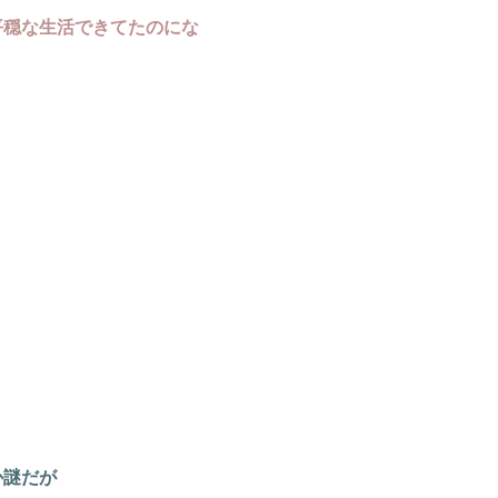
平穏な生活できてたのにな
。
か謎だが