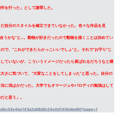
制作を行った」として謝罪した。
、だ自分のスタイルを確立できていなかった。色々な作品を見
が合うかな”と…。動物が好きだったので動物を描くことは決めてい
ので、“これができたらかっこいいでしょ”と。それで“お守り”じ
はしていないが、こういうイメージだったら喜ばれるだろうなと構
大さに気づいて、“大変なことをしてしまった”と思った。自分の
本当に浅はかだった。大学でもオマージュやパロディの勉強はして
のだと思う」。
5085cdbc33e4be143a2a68d9c24e0d140bdbd60?page=1