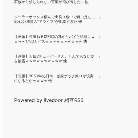
家族から信じられない言葉が飛び出した… 他
クーラーボックス積んで出発→途中で買い足し…
50代公務員の“ドライブ”が地獄すぎた 他
【画像】長濱ねる(27歳)の乳がヤバイと話題にｗ
ｗｗｗ1700万バズｗｗｗｗｗｗｗｗｗｗ 他
【画像】人気Vチューバーさん、とんでもない姿
を披露ｗｗｗｗｗｗｗｗｗｗ 他
【悲報】2050年の日本、独身ボッチ祭りが現実
になるとかｗｗｗｗ 他
Powered by livedoor 相互RSS