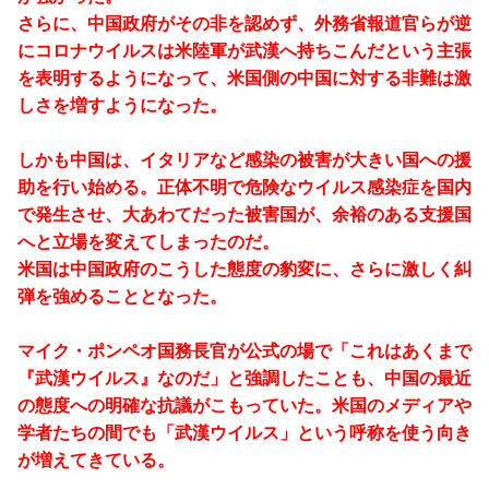
さらに、中国政府がその非を認めず、外務省報道官らが逆
にコロナウイルスは米陸軍が武漢へ持ちこんだという主張
を表明するようになって、米国側の中国に対する非難は激
しさを増すようになった。
しかも中国は、イタリアなど感染の被害が大きい国への援
助を行い始める。正体不明で危険なウイルス感染症を国内
で発生させ、大あわてだった被害国が、余裕のある支援国
へと立場を変えてしまったのだ。
米国は中国政府のこうした態度の豹変に、さらに激しく糾
弾を強めることとなった。
マイク・ポンペオ国務長官が公式の場で「これはあくまで
『武漢ウイルス』なのだ」と強調したことも、中国の最近
の態度への明確な抗議がこもっていた。米国のメディアや
学者たちの間でも「武漢ウイルス」という呼称を使う向き
が増えてきている。