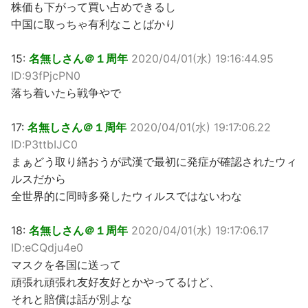
株価も下がって買い占めできるし
中国に取っちゃ有利なことばかり
15:
名無しさん＠１周年
2020/04/01(水) 19:16:44.95
ID:93fPjcPN0
落ち着いたら戦争やで
17:
名無しさん＠１周年
2020/04/01(水) 19:17:06.22
ID:P3ttbIJC0
まぁどう取り繕おうが武漢で最初に発症が確認されたウィ
ルスだから
全世界的に同時多発したウィルスではないわな
18:
名無しさん＠１周年
2020/04/01(水) 19:17:06.17
ID:eCQdju4e0
マスクを各国に送って
頑張れ頑張れ友好友好とかやってるけど、
それと賠償は話が別よな