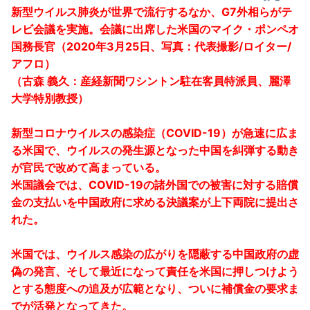
新型ウイルス肺炎が世界で流行するなか、G7外相らがテ
レビ会議を実施。会議に出席した米国のマイク・ポンペオ
国務長官（2020年3月25日、写真：代表撮影/ロイター/
アフロ）
（古森 義久：産経新聞ワシントン駐在客員特派員、麗澤
大学特別教授）
新型コロナウイルスの感染症（COVID-19）が急速に広ま
る米国で、ウイルスの発生源となった中国を糾弾する動き
が官民で改めて高まっている。
米国議会では、COVID-19の諸外国での被害に対する賠償
金の支払いを中国政府に求める決議案が上下両院に提出さ
れた。
米国では、ウイルス感染の広がりを隠蔽する中国政府の虚
偽の発言、そして最近になって責任を米国に押しつけよう
とする態度への追及が広範となり、ついに補償金の要求ま
でが活発となってきた。