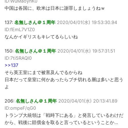
ID:WuMaoynK0
中国は各国に、欧米は日本に謝罪しましょうねｗ
137:
名無しさん＠１周年
2020/04/01(水) 19:53:30.94
ID:fEmL7V1Z0
なんかイギリスもキレてるらしいね
150:
名無しさん＠１周年
2020/04/01(水) 19:57:31.51
ID:7ti5RAQl0
>>137
そら英王室にまで被害及んでるからね
日本だって皇室に何かあったらブチ切れる層は多いと思う
よ
206:
名無しさん＠１周年
2020/04/01(水) 20:13:41.89
ID:ompeF/qG0
トランプ大統領は「戦時下にある」と発言しているわけだ
から、戦後に賠償金を取ると言っているということか…