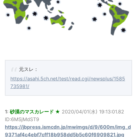
元スレ：
https://asahi.5ch.net/test/read.cgi/newsplus/1585
735981/
1:
砂漠のマスカレード ★
2020/04/01(水) 19:13:01.82
ID:6MSjMdST9
https://jbpress.ismcdn.jp/mwimgs/d/9/600m/img_d
9371af4c4ebf7cff18b958dd5b5c60f6909821.jpg