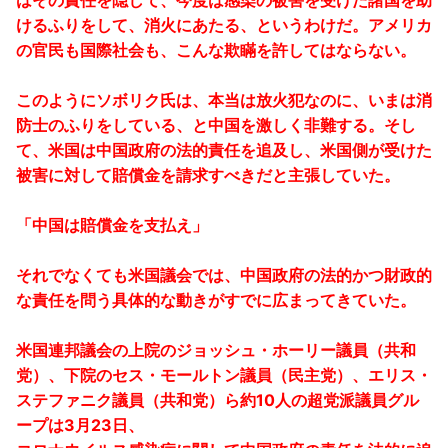
はその責任を隠して、今度は感染の被害を受けた諸国を助
けるふりをして、消火にあたる、というわけだ。アメリカ
の官民も国際社会も、こんな欺瞞を許してはならない。
このようにソボリク氏は、本当は放火犯なのに、いまは消
防士のふりをしている、と中国を激しく非難する。そし
て、米国は中国政府の法的責任を追及し、米国側が受けた
被害に対して賠償金を請求すべきだと主張していた。
「中国は賠償金を支払え」
それでなくても米国議会では、中国政府の法的かつ財政的
な責任を問う具体的な動きがすでに広まってきていた。
米国連邦議会の上院のジョッシュ・ホーリー議員（共和
党）、下院のセス・モールトン議員（民主党）、エリス・
ステファニク議員（共和党）ら約10人の超党派議員グル
ープは3月23日、