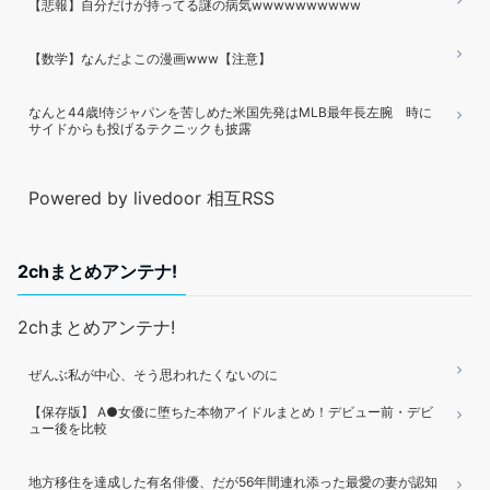
【悲報】自分だけが持ってる謎の病気wwwwwwwwww
【数学】なんだよこの漫画www【注意】
なんと44歳!侍ジャパンを苦しめた米国先発はMLB最年長左腕 時に
サイドからも投げるテクニックも披露
Powered by livedoor 相互RSS
2chまとめアンテナ!
2chまとめアンテナ!
ぜんぶ私が中心、そう思われたくないのに
【保存版】 A●女優に堕ちた本物アイドルまとめ！デビュー前・デビ
ュー後を比較
地方移住を達成した有名俳優、だが56年間連れ添った最愛の妻が認知