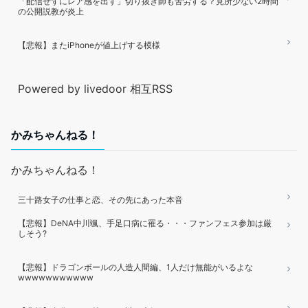
「配信せずにレア感を出す」切り抜き師も苦労する？見所少ない2時間
の公開説教が炎上
【悲報】またiPhoneが値上げする模様
Powered by livedoor 相互RSS
かみちゃんねる！
かみちゃんねる！
三十路女子の仕事と恋、その先にあった本音
【悲報】DeNA中川颯、手足口病に罹る・・・ファンフェス参加は厳
しそう?
【悲報】ドラゴンボールの人造人間編、1人だけ無能がいるよな
wwwwwwwwwww