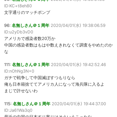
ID:KC+t8eh80
文字通りのマッチポンプ
96:
名無しさん＠１周年
2020/04/01(水) 19:38:06.59
ID:u2yDb3vD0
アメリカで感染者数20万か
中国の感染者数はもはや数えきれなくて調査をやめたのか
な
111:
名無しさん＠１周年
2020/04/01(水) 19:42:52.46
ID:nOhNg3N+0
ガチで戦争して中国滅ぼすつもりなら
俺も日本籍捨ててアメリカ人になって海兵隊に入るよ
まじで許せないわ
115:
名無しさん＠１周年
2020/04/01(水) 19:44:37.00
ID:Ja61Wa3q0
最近の中国の日本すり寄りはそういうこったな