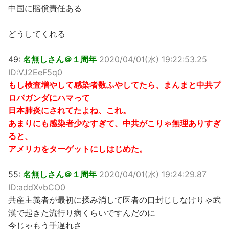
中国に賠償責任ある
どうしてくれる
49:
名無しさん＠１周年
2020/04/01(水) 19:22:53.25
ID:VJ2EeF5q0
もし検査増やして感染者数ふやしてたら、まんまと中共プ
ロパガンダにハマって
日本肺炎にされてたよね、これ。
あまりにも感染者少なすぎて、中共がこりゃ無理ありすぎ
ると、
アメリカをターゲットにしはじめた。
55:
名無しさん＠１周年
2020/04/01(水) 19:24:29.87
ID:addXvbCO0
共産主義者が最初に揉み消して医者の口封じしなけりゃ武
漢で起きた流行り病くらいですんだのに
今じゃもう手遅れさ