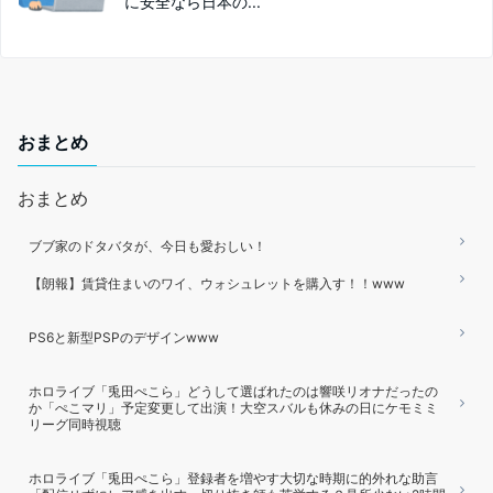
に安全なら日本の...
おまとめ
おまとめ
ブブ家のドタバタが、今日も愛おしい！
【朗報】賃貸住まいのワイ、ウォシュレットを購入す！！www
PS6と新型PSPのデザインwww
ホロライブ「兎田ぺこら」どうして選ばれたのは響咲リオナだったの
か「ぺこマリ」予定変更して出演！大空スバルも休みの日にケモミミ
リーグ同時視聴
ホロライブ「兎田ぺこら」登録者を増やす大切な時期に的外れな助言