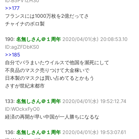
ID:B5PV1ZH30
>>177
フランスには1000万枚を2億だってさ
チャイナのボロ製
190:
名無しさん＠１周年
2020/04/01(水) 20:08:53.10
ID:agZFDbKS0
>>185
自分でバラまいたウイルスで他国を瀕死にして
不良品のマスク売りつけて大金稼いで
日本製のマスクは買い占めてるとかもう
さすが世紀末都市
133:
名無しさん＠１周年
2020/04/01(水) 19:52:12.74
ID:WOckxFyO0
経済の再開が早い中国が一人勝ちになるな
136:
名無しさん＠１周年
2020/04/01(水) 19:53:07.61