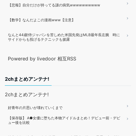
【悲報】自分だけが持ってる謎の病気wwwwwwwwww
【数学】なんだよこの漫画www【注意】
なんと44歳!侍ジャパンを苦しめた米国先発はMLB最年長左腕 時に
サイドからも投げるテクニックも披露
Powered by livedoor 相互RSS
2chまとめアンテナ!
2chまとめアンテナ!
好青年の片思いが壊れていくまで
【保存版】 A●女優に堕ちた本物アイドルまとめ！デビュー前・デビ
ュー後を比較