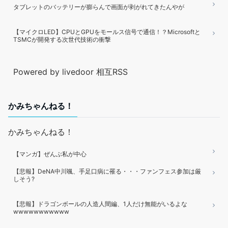
タブレットのバッテリーが膨らんで画面が剥がれてきたんやが
【マイクロLED】CPUとGPUをモールス信号で通信！？Microsoftと
TSMCが開発する次世代技術の衝撃
Powered by livedoor 相互RSS
かみちゃんねる！
かみちゃんねる！
【マンガ】ぜんぶ私が中心
【悲報】DeNA中川颯、手足口病に罹る・・・ファンフェス参加は厳
しそう?
【悲報】ドラゴンボールの人造人間編、1人だけ無能がいるよな
wwwwwwwwwww