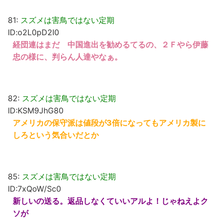
81:
スズメは害鳥ではない定期
ID:o2L0pD2I0
経団連はまだ 中国進出を勧めるてるの、２Ｆやら伊藤
忠の様に、判らん人達やなぁ。
82:
スズメは害鳥ではない定期
ID:KSM9JhG80
アメリカの保守派は値段が3倍になってもアメリカ製に
しろという気合いだとか
85:
スズメは害鳥ではない定期
ID:7xQoW/Sc0
新しいの送る。返品しなくていいアルよ！じゃねえよク
ソが