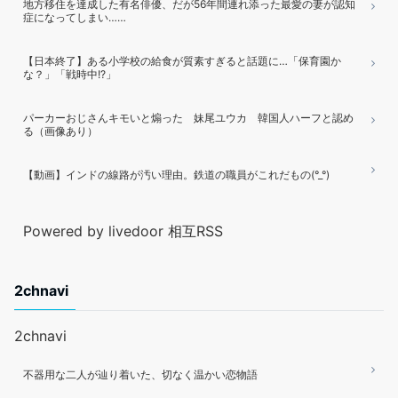
地方移住を達成した有名俳優、だが56年間連れ添った最愛の妻が認知
症になってしまい……
【日本終了】ある小学校の給食が質素すぎると話題に…「保育園か
な？」「戦時中!?」
パーカーおじさんキモいと煽った 妹尾ユウカ 韓国人ハーフと認め
る（画像あり）
【動画】インドの線路が汚い理由。鉄道の職員がこれだもの(°_°)
Powered by livedoor 相互RSS
2chnavi
2chnavi
不器用な二人が辿り着いた、切なく温かい恋物語