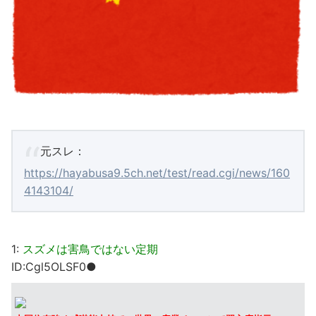
元スレ：
https://hayabusa9.5ch.net/test/read.cgi/news/160
4143104/
1:
スズメは害鳥ではない定期
ID:Cgl5OLSF0●