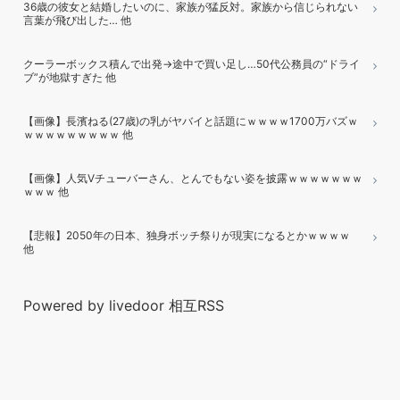
36歳の彼女と結婚したいのに、家族が猛反対。家族から信じられない
言葉が飛び出した… 他
クーラーボックス積んで出発→途中で買い足し…50代公務員の“ドライ
ブ”が地獄すぎた 他
【画像】長濱ねる(27歳)の乳がヤバイと話題にｗｗｗｗ1700万バズｗ
ｗｗｗｗｗｗｗｗｗ 他
【画像】人気Vチューバーさん、とんでもない姿を披露ｗｗｗｗｗｗｗ
ｗｗｗ 他
【悲報】2050年の日本、独身ボッチ祭りが現実になるとかｗｗｗｗ
他
Powered by livedoor 相互RSS