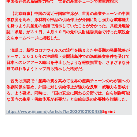
中国依存強め威嚇能力持て 世界の産業チェーンで習主席指示
【北京時事】中国の習近平国家主席が、世界の産業チェーンの中国
依存度を高め、原材料や部品の供給停止が外国に対し強力な威嚇能力
を持つよう共産党の会議で指示していたことが分かった。共産党理論
誌「求是」が３１日、４月１０日の党中央財経委員会で行った演説全
文をホームページに掲載した。
演説は、新型コロナウイルスの流行を踏まえた中長期の発展戦略が
テーマ。２０１０年の沖縄県・尖閣諸島沖での漁船衝突事件を受けて
日本へのレアアース輸出を停止したような報復措置を、さまざまな分
野で取れるようトップ自ら指示した格好だ。
習氏は演説で「産業の質を高めて世界の産業チェーンのわが国への
依存関係を強め、外国に対し供給停止が強力な反撃・威嚇力を形成す
る」よう要求。同時に、「国の安全に関わる分野では、自ら制御可能
な国内の生産・供給体系が必要だ」と自給自足の必要性を指摘した。
https://www.jiji.com/jc/article?k=2020103100485
&g=int