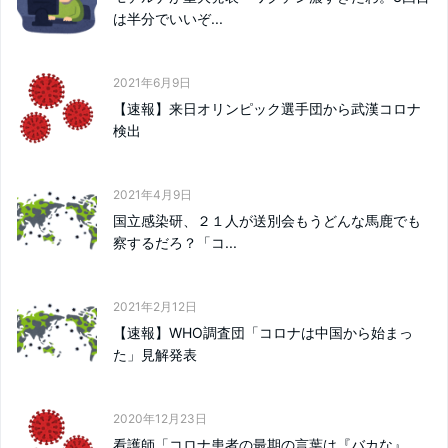
は半分でいいぞ...
2021年6月9日
【速報】来日オリンピック選手団から武漢コロナ
検出
2021年4月9日
国立感染研、２１人が送別会もうどんな馬鹿でも
察するだろ？「コ...
2021年2月12日
【速報】WHO調査団「コロナは中国から始まっ
た」見解発表
2020年12月23日
看護師「コロナ患者の最期の言葉は『バカな』