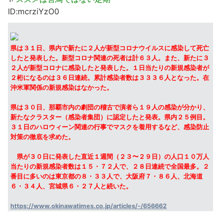
ID:mcrziYzO0
県は３１日、県内で新たに２人が新型コロナウイルスに感染して死亡
したと発表した。新型コロナ関連の死者は計６３人。また、新たに３
２人が新型コロナに感染したと発表した。１日当たりの新規感染者が
２桁になるのは３６日連続。累計感染者数は３３３６人となった。在
沖米軍関係の新規感染はなかった。
県は３０日、那覇市内の劇団の稽古で演者ら１９人の感染が分かり、
新たなクラスター（感染者集団）に認定したと発表。県内２５例目。
３１日のハロウィーン関連の行事でマスクを着用するなど、感染防止
対策の徹底を求めた。
県が３０日に発表した直近１週間（２３〜２９日）の人口１０万人
当たりの新規感染者数は１５・７２人で、２８日連続で全国最多。２
番目に多いのは東京都の８・３３人で、大阪府７・８６人、北海道
６・３４人、宮城県６・２７人と続いた。
https://www.okinawatimes.co.jp/articles/-/656662