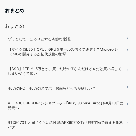
おまとめ
おまとめ
ゾッとして、ほろりとする奇妙な物語。
【マイクロLED】CPUとGPUをモールス信号で通信！？Microsoftと
TSMCが開発する次世代技術の衝撃
【SSD】1TBで1.5万とか、買った時の倍なんだけど今だと買い増して
しまいそうで怖い
40万のPC 40万のスマホ お前らどっちが欲しい？
ALLDOCUBE､8.8インチタブレット｢iPlay 80 mini Turbo｣を8月13日に
発売へ
RTX5070Tiと同じくらいの性能のRX9070XTがほぼ半額で買える価格
バグ