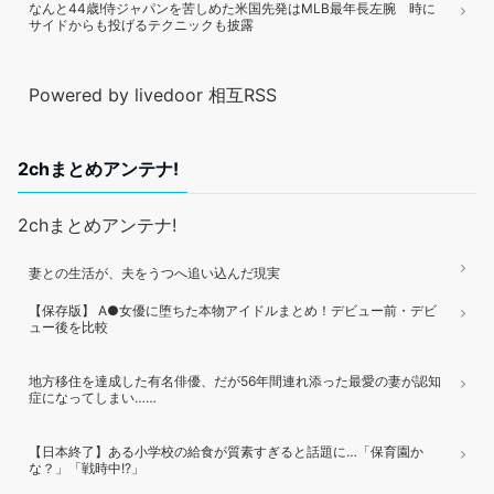
なんと44歳!侍ジャパンを苦しめた米国先発はMLB最年長左腕 時に
サイドからも投げるテクニックも披露
Powered by livedoor 相互RSS
2chまとめアンテナ!
2chまとめアンテナ!
妻との生活が、夫をうつへ追い込んだ現実
【保存版】 A●女優に堕ちた本物アイドルまとめ！デビュー前・デビ
ュー後を比較
地方移住を達成した有名俳優、だが56年間連れ添った最愛の妻が認知
症になってしまい……
【日本終了】ある小学校の給食が質素すぎると話題に…「保育園か
な？」「戦時中!?」