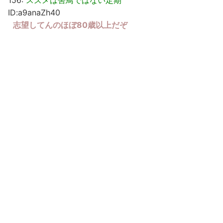
156:
スズメは害鳥ではない定期
ID:a9anaZh40
志望してんのほぼ80歳以上だぞ