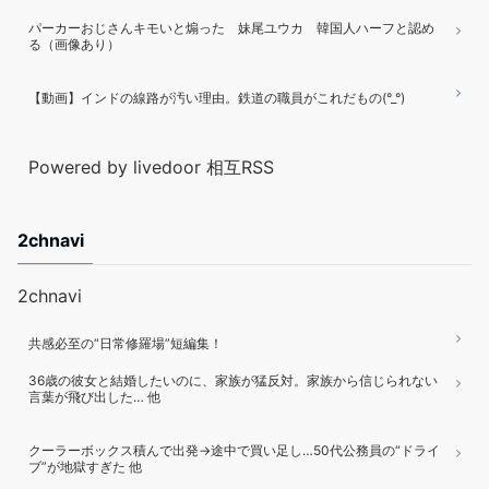
パーカーおじさんキモいと煽った 妹尾ユウカ 韓国人ハーフと認め
る（画像あり）
【動画】インドの線路が汚い理由。鉄道の職員がこれだもの(°_°)
Powered by livedoor 相互RSS
2chnavi
2chnavi
共感必至の“日常修羅場”短編集！
36歳の彼女と結婚したいのに、家族が猛反対。家族から信じられない
言葉が飛び出した… 他
クーラーボックス積んで出発→途中で買い足し…50代公務員の“ドライ
ブ”が地獄すぎた 他