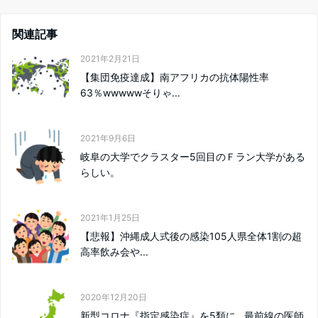
関連記事
2021年2月21日
【集団免疫達成】南アフリカの抗体陽性率
63％wwwwwそりゃ...
2021年9月6日
岐阜の大学でクラスター5回目のＦラン大学がある
らしい。
2021年1月25日
【悲報】沖縄成人式後の感染105人県全体1割の超
高率飲み会や...
2020年12月20日
新型コロナ『指定感染症』を5類に…最前線の医師