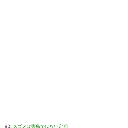
90:
スズメは害鳥ではない定期