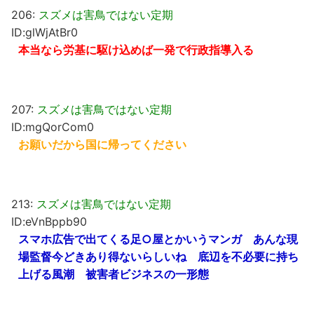
206:
スズメは害鳥ではない定期
ID:glWjAtBr0
本当なら労基に駆け込めば一発で行政指導入る
207:
スズメは害鳥ではない定期
ID:mgQorCom0
お願いだから国に帰ってください
213:
スズメは害鳥ではない定期
ID:eVnBppb90
スマホ広告で出てくる足○屋とかいうマンガ あんな現
場監督今どきあり得ないらしいね 底辺を不必要に持ち
上げる風潮 被害者ビジネスの一形態