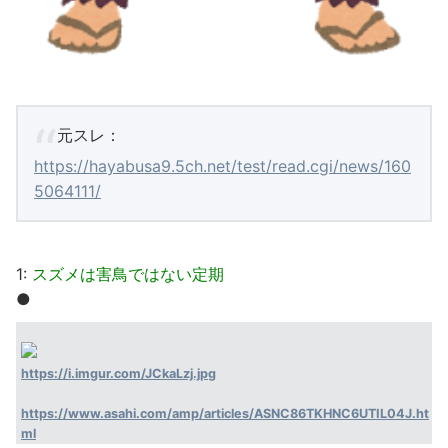
元スレ：
https://hayabusa9.5ch.net/test/read.cgi/news/160
5064111/
1:
スズメは害鳥ではない定期
●
https://i.imgur.com/JCkaLzj.jpg
https://www.asahi.com/amp/articles/ASNC86TKHNC6UTIL04J.ht
ml