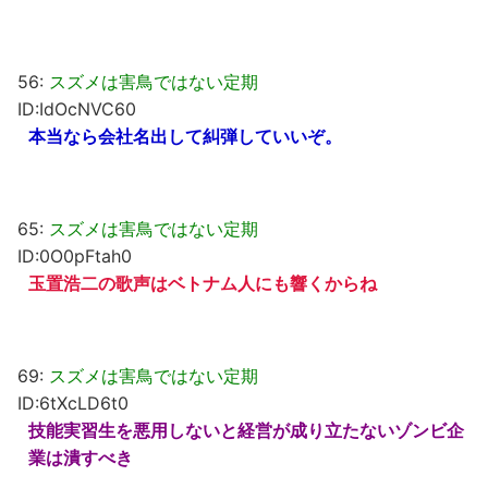
56:
スズメは害鳥ではない定期
ID:IdOcNVC60
本当なら会社名出して糾弾していいぞ。
65:
スズメは害鳥ではない定期
ID:0O0pFtah0
玉置浩二の歌声はベトナム人にも響くからね
69:
スズメは害鳥ではない定期
ID:6tXcLD6t0
技能実習生を悪用しないと経営が成り立たないゾンビ企
業は潰すべき