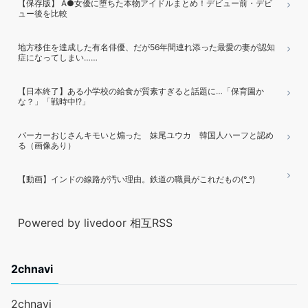
【保存版】 A●女優に堕ちた本物アイドルまとめ！デビュー前・デビ
ュー後を比較
地方移住を達成した有名俳優、だが56年間連れ添った最愛の妻が認知
症になってしまい……
【日本終了】ある小学校の給食が質素すぎると話題に…「保育園か
な？」「戦時中!?」
パーカーおじさんキモいと煽った 妹尾ユウカ 韓国人ハーフと認め
る（画像あり）
【動画】インドの線路が汚い理由。鉄道の職員がこれだもの(°_°)
Powered by livedoor 相互RSS
2chnavi
2chnavi