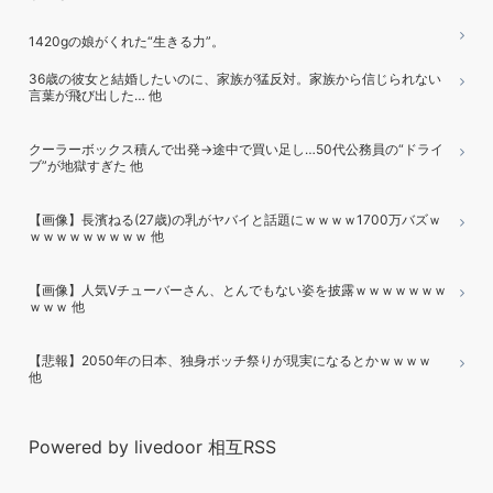
1420gの娘がくれた“生きる力”。
36歳の彼女と結婚したいのに、家族が猛反対。家族から信じられない
言葉が飛び出した… 他
クーラーボックス積んで出発→途中で買い足し…50代公務員の“ドライ
ブ”が地獄すぎた 他
【画像】長濱ねる(27歳)の乳がヤバイと話題にｗｗｗｗ1700万バズｗ
ｗｗｗｗｗｗｗｗｗ 他
【画像】人気Vチューバーさん、とんでもない姿を披露ｗｗｗｗｗｗｗ
ｗｗｗ 他
【悲報】2050年の日本、独身ボッチ祭りが現実になるとかｗｗｗｗ
他
Powered by livedoor 相互RSS