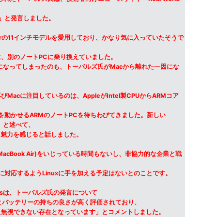
す」と発言しました。
 Airの11インチモデルを愛用しており、かなり気に入っていたそうで
、別のノートPCに乗り換えていました。
不便になってしまったのも、トーバルズ氏がMacから離れた一因にな
acに注目しているのは、AppleがIntel製CPUからARMコア
xを動かせるARMのノートPCを待ちわびてきました。新しい
す」と述べて、
irに魅力を感じると話しました。
cBook Air)をいじっている時間もないし、非協力的な企業と戦
的に対応するようLinuxに手を加える予定はないとのことです。
 Newsは、トーバルズ氏の発言について
性能とバッテリーの持ちの良さが高く評価されており、
え無視できない存在となっています」とコメントしました。