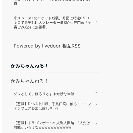
市
米スペースXのロケット残骸、月面に時速8700
キロで激突し巨大クレーター形成か…専門家「宇
宙ごみ処分に無頓着」
Powered by livedoor 相互RSS
かみちゃんねる！
かみちゃんねる！
ゾッとして、ほろりとする奇妙な物語。
【悲報】DeNA中川颯、手足口病に罹る・・・フ
ァンフェス参加は厳しそう?
【悲報】ドラゴンボールの人造人間編、1人だけ
無能がいるよなwwwwwwwwwww