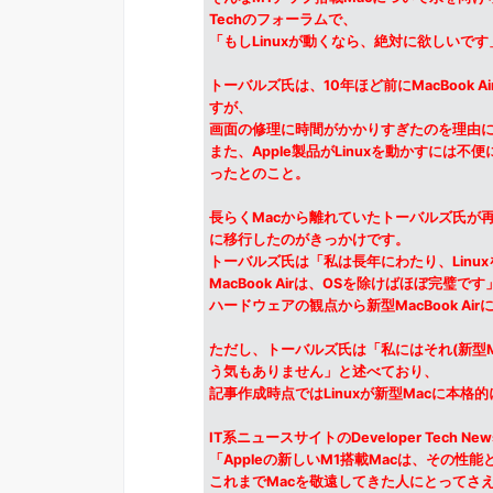
Techのフォーラムで、
「もしLinuxが動くなら、絶対に欲しいで
トーバルズ氏は、10年ほど前にMacBook
すが、
画面の修理に時間がかかりすぎたのを理由に
また、Apple製品がLinuxを動かすには
ったとのこと。
長らくMacから離れていたトーバルズ氏が再びM
に移行したのがきっかけです。
トーバルズ氏は「私は長年にわたり、Linu
MacBook Airは、OSを除けばほぼ完璧で
ハードウェアの観点から新型MacBook A
ただし、トーバルズ氏は「私にはそれ(新型Ma
う気もありません」と述べており、
記事作成時点ではLinuxが新型Macに本格
IT系ニュースサイトのDeveloper Tech
「Appleの新しいM1搭載Macは、その
これまでMacを敬遠してきた人にとってさ