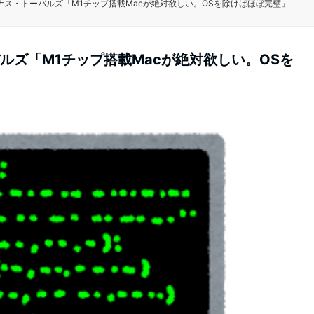
ーナス・トーバルズ「M1チップ搭載Macが絶対欲しい。OSを除けばほぼ完璧」
バルズ「M1チップ搭載Macが絶対欲しい。OSを