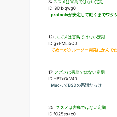
8:
スズメは害鳥ではない定期
ID:I9D1xqwg0
protoolsが安定して動くまでワタ
12:
スズメは害鳥ではない定期
ID:g+PMLi5O0
てめーがクルーソー開発にかんで
17:
スズメは害鳥ではない定期
ID:HB7xOeV40
MacってBSDの系譜だっけ
25:
スズメは害鳥ではない定期
ID:fO25es+c0