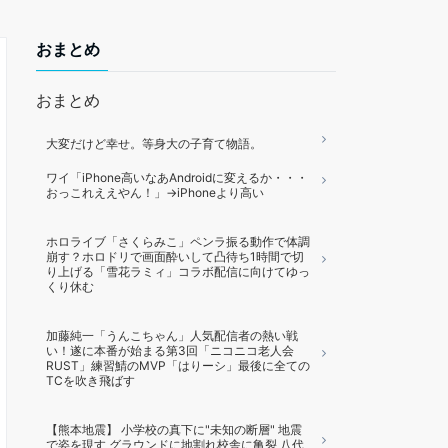
おまとめ
おまとめ
大変だけど幸せ。等身大の子育て物語。
ワイ「iPhone高いなあAndroidに変えるか・・・
おっこれええやん！」→iPhoneより高い
ホロライブ「さくらみこ」ペンラ振る動作で体調
崩す？ホロドリで画面酔いして凸待ち1時間で切
り上げる「雪花ラミィ」コラボ配信に向けてゆっ
くり休む
加藤純一「うんこちゃん」人気配信者の熱い戦
い！遂に本番が始まる第3回「ニコニコ老人会
RUST」練習鯖のMVP「はりーシ」最後に全ての
TCを吹き飛ばす
【熊本地震】 小学校の真下に"未知の断層" 地震
で姿を現す グラウンドに地割れ校舎に亀裂 八代