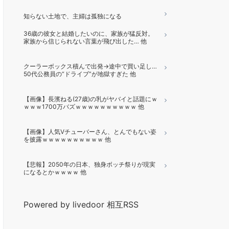
知らない土地で、主婦は孤独になる
36歳の彼女と結婚したいのに、家族が猛反対。
家族から信じられない言葉が飛び出した… 他
クーラーボックス積んで出発→途中で買い足し…
50代公務員の“ドライブ”が地獄すぎた 他
【画像】長濱ねる(27歳)の乳がヤバイと話題にｗ
ｗｗｗ1700万バズｗｗｗｗｗｗｗｗｗｗ 他
【画像】人気Vチューバーさん、とんでもない姿
を披露ｗｗｗｗｗｗｗｗｗｗ 他
【悲報】2050年の日本、独身ボッチ祭りが現実
になるとかｗｗｗｗ 他
Powered by livedoor 相互RSS