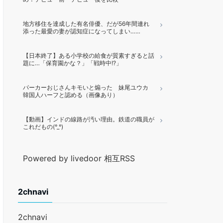
地方移住を達成した有名俳優、だが56年間連れ
添った最愛の妻が認知症になってしまい……
【日本終了】ある小学校の給食が質素すぎると話
題に…「保育園かな？」「戦時中!?」
パーカーおじさんキモいと煽った 妹尾ユウカ
韓国人ハーフと認める（画像あり）
【動画】インドの線路が汚い理由。鉄道の職員が
これだもの(°_°)
Powered by livedoor 相互RSS
2chnavi
2chnavi