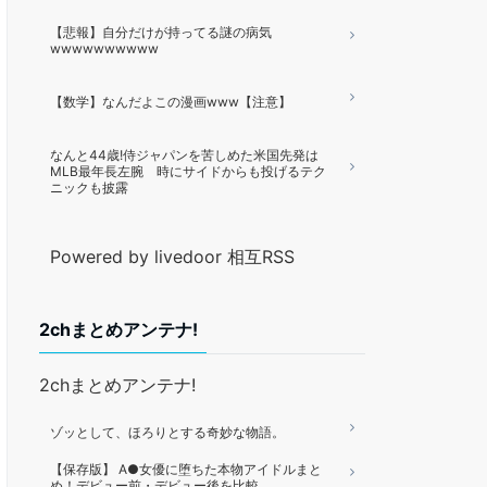
【悲報】自分だけが持ってる謎の病気
wwwwwwwwww
【数学】なんだよこの漫画www【注意】
なんと44歳!侍ジャパンを苦しめた米国先発は
MLB最年長左腕 時にサイドからも投げるテク
ニックも披露
Powered by livedoor 相互RSS
2chまとめアンテナ!
2chまとめアンテナ!
ゾッとして、ほろりとする奇妙な物語。
【保存版】 A●女優に堕ちた本物アイドルまと
め！デビュー前・デビュー後を比較