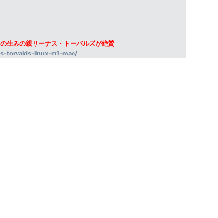
nuxの生みの親リーナス・トーバルズが絶賛
us-torvalds-linux-m1-mac/