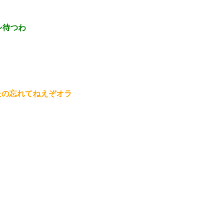
シ待つわ
たの忘れてねえぞオラ