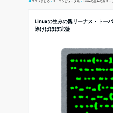
スズメまとめ
IT・コンピュータ系
Linuxの生みの親リ
Linuxの生みの親リーナス・トー
除けばほぼ完璧」