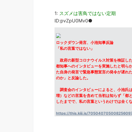
1:
スズメは害鳥ではない定期
ID:pvZpU0Mv0●
ロックダウン発言、小池知事反論
「私の言葉ではない」
政府の新型コロナウイルス対策を検証した
都知事へのインタビューを実施したと明ら
た自身の発言で緊急事態宣言の発令が遅れ
のか」と反論した。
調査会のインタビューによると、小池氏は
増）などの言葉を含めて当初は知らず「都
したまでで、私の言葉というわけでは全く
https://this.kiji.is/70504070500825609