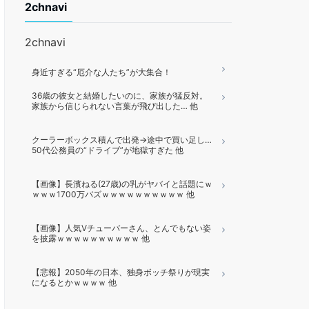
2chnavi
2chnavi
身近すぎる“厄介な人たち”が大集合！
36歳の彼女と結婚したいのに、家族が猛反対。
家族から信じられない言葉が飛び出した… 他
クーラーボックス積んで出発→途中で買い足し…
50代公務員の“ドライブ”が地獄すぎた 他
【画像】長濱ねる(27歳)の乳がヤバイと話題にｗ
ｗｗｗ1700万バズｗｗｗｗｗｗｗｗｗｗ 他
【画像】人気Vチューバーさん、とんでもない姿
を披露ｗｗｗｗｗｗｗｗｗｗ 他
【悲報】2050年の日本、独身ボッチ祭りが現実
になるとかｗｗｗｗ 他