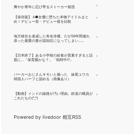
爽やか青年に忍び寄るストーカー疑惑
【保存版】 A●女優に堕ちた本物アイドルまと
め！デビュー前・デビュー後を比較
地方移住を達成した有名俳優、だが56年間連れ
添った最愛の妻が認知症になってしまい……
【日本終了】ある小学校の給食が質素すぎると話
題に…「保育園かな？」「戦時中!?」
パーカーおじさんキモいと煽った 妹尾ユウカ
韓国人ハーフと認める（画像あり）
【動画】インドの線路が汚い理由。鉄道の職員が
これだもの(°_°)
Powered by livedoor 相互RSS