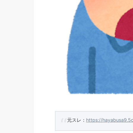
元スレ：
https://hayabusa9.5