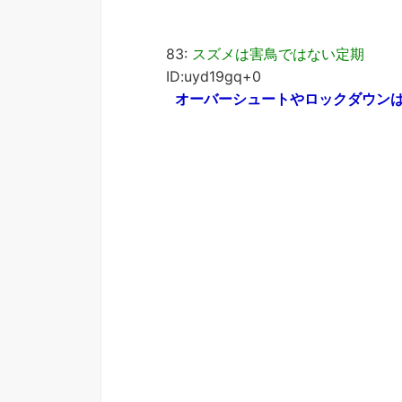
83:
スズメは害鳥ではない定期
ID:uyd19gq+0
オーバーシュートやロックダウン