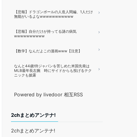
【悲報】ドラゴンボールの人造人間編、1人だけ
無能がいるよなwwwwwwwwwww
【悲報】自分だけが持ってる謎の病気
wwwwwwwwww
【数学】なんだよこの漫画www【注意】
なんと44歳!侍ジャパンを苦しめた米国先発は
MLB最年長左腕 時にサイドからも投げるテク
ニックも披露
Powered by livedoor 相互RSS
2chまとめアンテナ!
2chまとめアンテナ!