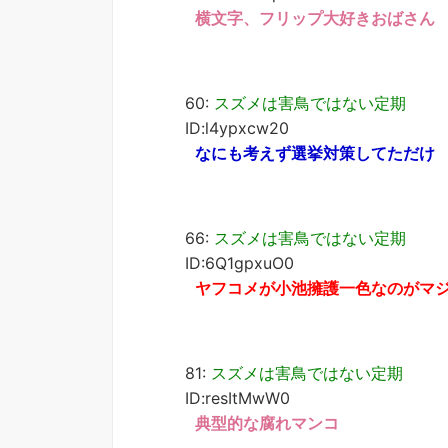
横文字、フリップ大好きおばさん
60:
スズメは害鳥ではない定期
ID:l4ypxcw20
なにも考えず選挙対策してただけ
66:
スズメは害鳥ではない定期
ID:6Q1gpxuO0
ヤフコメが小池擁護一色なのがマ
81:
スズメは害鳥ではない定期
ID:resItMwW0
典型的な腐れマンコ