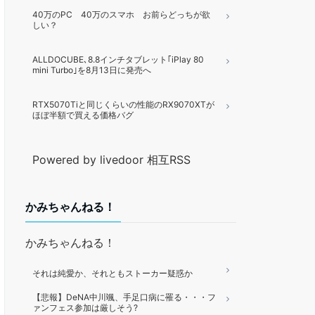
40万のPC 40万のスマホ お前らどっちが欲
しい？
ALLDOCUBE､8.8インチタブレット｢iPlay 80
mini Turbo｣を8月13日に発売へ
RTX5070Tiと同じくらいの性能のRX9070XTが
ほぼ半額で買える価格バグ
Powered by livedoor 相互RSS
かみちゃんねる！
かみちゃんねる！
それは純愛か、それともストーカー疑惑か
【悲報】DeNA中川颯、手足口病に罹る・・・フ
ァンフェス参加は厳しそう?