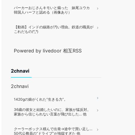
パーカーおじさんキモいと煽った 妹尾ユウカ
韓国人ハーフと認める（画像あり）
【動画】インドの線路が汚い理由。鉄道の職員が
これだもの(°_°)
Powered by livedoor 相互RSS
2chnavi
2chnavi
1420gの娘がくれた“生きる力”。
36歳の彼女と結婚したいのに、家族が猛反対。
家族から信じられない言葉が飛び出した… 他
クーラーボックス積んで出発→途中で買い足し…
50代公務員の“ドライブ”が地獄すぎた 他