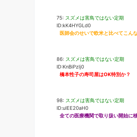
75:
スズメは害鳥ではない定期
ID:kK4HYGLd0
医師会のせいで欧米と比べてこん
86:
スズメは害鳥ではない定期
ID:KnBiPzlj0
橋本性子の寿司屋はOK特別か？
98:
スズメは害鳥ではない定期
ID:ulEE20aH0
全ての医療機関で取り扱い開始に