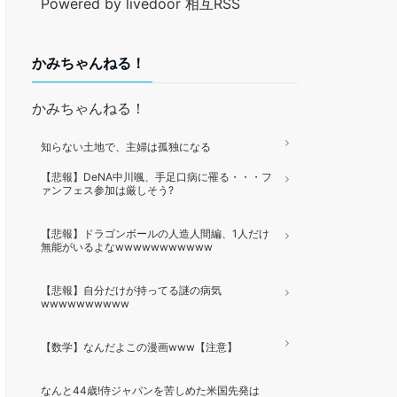
Powered by livedoor 相互RSS
かみちゃんねる！
かみちゃんねる！
知らない土地で、主婦は孤独になる
【悲報】DeNA中川颯、手足口病に罹る・・・フ
ァンフェス参加は厳しそう?
【悲報】ドラゴンボールの人造人間編、1人だけ
無能がいるよなwwwwwwwwwww
【悲報】自分だけが持ってる謎の病気
wwwwwwwwww
【数学】なんだよこの漫画www【注意】
なんと44歳!侍ジャパンを苦しめた米国先発は