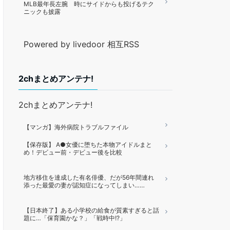
MLB最年長左腕 時にサイドからも投げるテク
ニックも披露
Powered by livedoor 相互RSS
2chまとめアンテナ!
2chまとめアンテナ!
【マンガ】海外病院トラブルファイル
【保存版】 A●女優に堕ちた本物アイドルまと
め！デビュー前・デビュー後を比較
地方移住を達成した有名俳優、だが56年間連れ
添った最愛の妻が認知症になってしまい……
【日本終了】ある小学校の給食が質素すぎると話
題に…「保育園かな？」「戦時中!?」