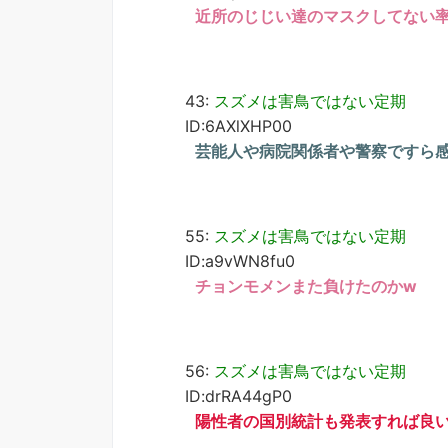
近所のじじい達のマスクしてない
43:
スズメは害鳥ではない定期
ID:6AXlXHP00
芸能人や病院関係者や警察ですら
55:
スズメは害鳥ではない定期
ID:a9vWN8fu0
チョンモメンまた負けたのかw
56:
スズメは害鳥ではない定期
ID:drRA44gP0
陽性者の国別統計も発表すれば良