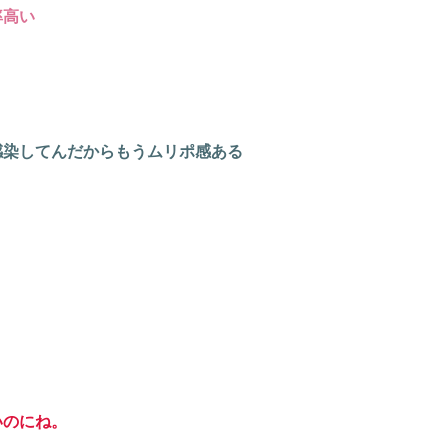
率高い
感染してんだからもうムリポ感ある
いのにね。