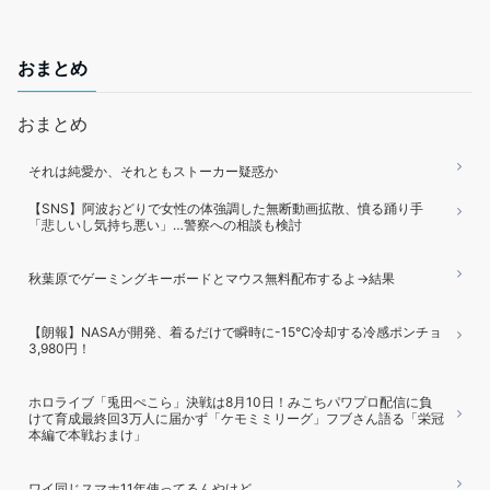
おまとめ
おまとめ
それは純愛か、それともストーカー疑惑か
【SNS】阿波おどりで女性の体強調した無断動画拡散、憤る踊り手
「悲しいし気持ち悪い」…警察への相談も検討
秋葉原でゲーミングキーボードとマウス無料配布するよ→結果
【朗報】NASAが開発、着るだけで瞬時に-15℃冷却する冷感ポンチョ
3,980円！
ホロライブ「兎田ぺこら」決戦は8月10日！みこちパワプロ配信に負
けて育成最終回3万人に届かず「ケモミミリーグ」フブさん語る「栄冠
本編で本戦おまけ」
ワイ同じスマホ11年使ってるんやけど