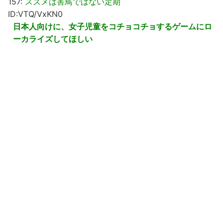
157:
スズメは害鳥ではない定期
ID:VTQ/VxKN0
日本人向けに、女子児童をコチョコチョするゲームにロ
ーカライズしてほしい