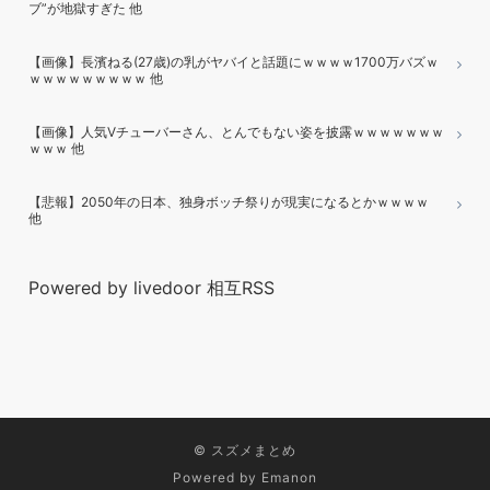
ブ”が地獄すぎた 他
【画像】長濱ねる(27歳)の乳がヤバイと話題にｗｗｗｗ1700万バズｗ
ｗｗｗｗｗｗｗｗｗ 他
【画像】人気Vチューバーさん、とんでもない姿を披露ｗｗｗｗｗｗｗ
ｗｗｗ 他
【悲報】2050年の日本、独身ボッチ祭りが現実になるとかｗｗｗｗ
他
Powered by livedoor 相互RSS
©
スズメまとめ
Powered by
Emanon