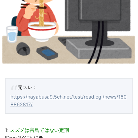
元スレ：
https://hayabusa9.5ch.net/test/read.cgi/news/160
8862817/
1:
スズメは害鳥ではない定期
ID:no4bYThd0●