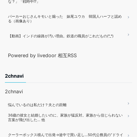
な？」「戦時中!?」
パーカーおじさんキモいと煽った 妹尾ユウカ 韓国人ハーフと認め
る（画像あり）
【動画】インドの線路が汚い理由。鉄道の職員がこれだもの(°_°)
Powered by livedoor 相互RSS
2chnavi
2chnavi
悩んでいるのは私だけ？夫との距離
36歳の彼女と結婚したいのに、家族が猛反対。家族から信じられない
言葉が飛び出した… 他
クーラーボックス積んで出発→途中で買い足し…50代公務員の“ドライ