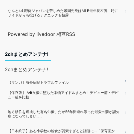
なんと44歳!侍ジャパンを苦しめた米国先発はMLB最年長左腕 時に
サイドからも投げるテクニックも披露
Powered by livedoor 相互RSS
2chまとめアンテナ!
2chまとめアンテナ!
【マンガ】海外病院トラブルファイル
【保存版】 A●女優に堕ちた本物アイドルまとめ！デビュー前・デビ
ュー後を比較
地方移住を達成した有名俳優、だが56年間連れ添った最愛の妻が認知
症になってしまい……
【日本終了】ある小学校の給食が質素すぎると話題に…「保育園か