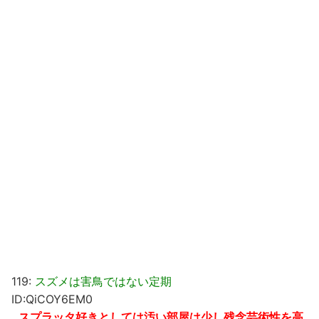
119:
スズメは害鳥ではない定期
ID:QiCOY6EM0
スプラッタ好きとしては汚い部屋は少し残念芸術性を高