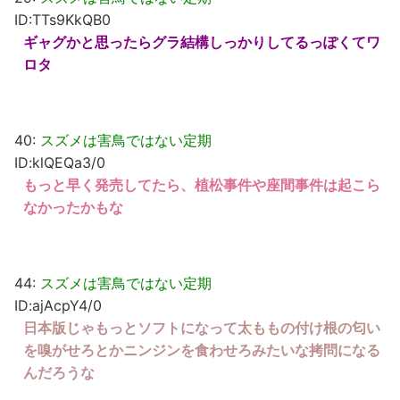
ID:TTs9KkQB0
ギャグかと思ったらグラ結構しっかりしてるっぽくてワ
ロタ
40:
スズメは害鳥ではない定期
ID:klQEQa3/0
もっと早く発売してたら、植松事件や座間事件は起こら
なかったかもな
44:
スズメは害鳥ではない定期
ID:ajAcpY4/0
日本版じゃもっとソフトになって太ももの付け根の匂い
を嗅がせろとかニンジンを食わせろみたいな拷問になる
んだろうな