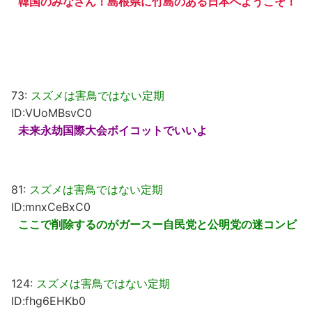
韓国のみなさん！島根県に竹島のある日本へようこそ！
73:
スズメは害鳥ではない定期
ID:VUoMBsvC0
未来永劫国際大会ボイコットでいいよ
81:
スズメは害鳥ではない定期
ID:mnxCeBxC0
ここで削除するのがガースー自民党と公明党の迷コンビ
124:
スズメは害鳥ではない定期
ID:fhg6EHKb0