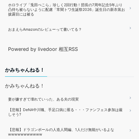
ホロライブ「兎田ぺこら」珍しく2回行動！団長の7周年記念5年ぶり
凸待ち被らないように配慮「常闇トワ生誕祭2026」誕生日の新衣装お
披露目には被る
おまえらAmazonのレビューって書いてる？
Powered by livedoor 相互RSS
かみちゃんねる！
かみちゃんねる！
妻が嫌すぎて壊れていった、ある夫の現実
【悲報】DeNA中川颯、手足口病に罹る・・・ファンフェス参加は厳
しそう?
【悲報】ドラゴンボールの人造人間編、1人だけ無能がいるよな
wwwwwwwwwww