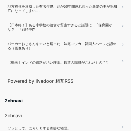
地方移住を達成した有名俳優、だが56年間連れ添った最愛の妻が認知
症になってしまい……
【日本終了】ある小学校の給食が質素すぎると話題に…「保育園か
な？」「戦時中!?」
パーカーおじさんキモいと煽った 妹尾ユウカ 韓国人ハーフと認め
る（画像あり）
【動画】インドの線路が汚い理由。鉄道の職員がこれだもの(°_°)
Powered by livedoor 相互RSS
2chnavi
2chnavi
ゾッとして、ほろりとする奇妙な物語。