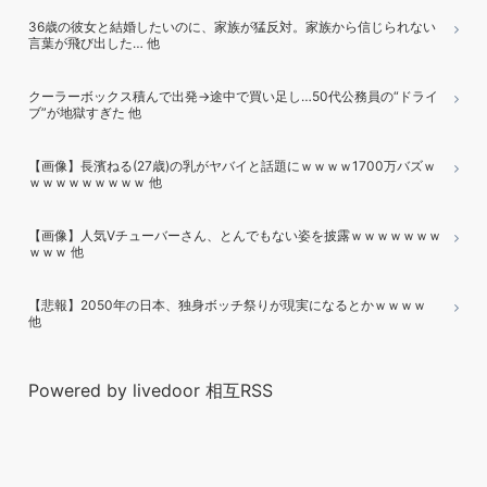
36歳の彼女と結婚したいのに、家族が猛反対。家族から信じられない
言葉が飛び出した… 他
クーラーボックス積んで出発→途中で買い足し…50代公務員の“ドライ
ブ”が地獄すぎた 他
【画像】長濱ねる(27歳)の乳がヤバイと話題にｗｗｗｗ1700万バズｗ
ｗｗｗｗｗｗｗｗｗ 他
【画像】人気Vチューバーさん、とんでもない姿を披露ｗｗｗｗｗｗｗ
ｗｗｗ 他
【悲報】2050年の日本、独身ボッチ祭りが現実になるとかｗｗｗｗ
他
Powered by livedoor 相互RSS