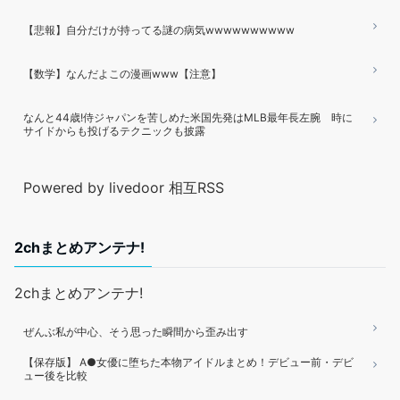
【悲報】自分だけが持ってる謎の病気wwwwwwwwww
【数学】なんだよこの漫画www【注意】
なんと44歳!侍ジャパンを苦しめた米国先発はMLB最年長左腕 時に
サイドからも投げるテクニックも披露
Powered by livedoor 相互RSS
2chまとめアンテナ!
2chまとめアンテナ!
ぜんぶ私が中心、そう思った瞬間から歪み出す
【保存版】 A●女優に堕ちた本物アイドルまとめ！デビュー前・デビ
ュー後を比較