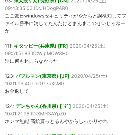
93:
陣太鼓くん(長野県) [CN]
2020/04/25(土)
09:43:35.03 ID:JHDogPAR0
ここ数日windowsセキュリティがやたらと誤検知してフ
ァイル勝手に消してたんだけどまんまこのせいじゃねー
か！
111:
キタッピー(兵庫県) [FR]
2020/04/25(土)
09:51:51.83 ID:WipMQW8H0
別に何も起こらなかった
123:
バブルマン(東京都) [JP]
2020/04/25(土)
10:01:09.40 ID:r9z7uXsM0
お金返して
124:
デンちゃん(香川県) [ﾆﾀﾞ]
2020/04/25(土)
10:01:21.98 ID:XMH3AYpZ0
ホンマ無能 高給貰っとるんやからしっかりやれ