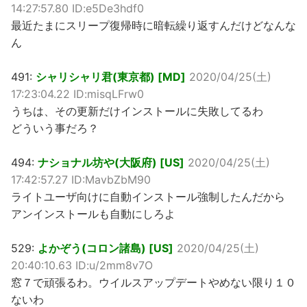
14:27:57.80 ID:e5De3hdf0
最近たまにスリープ復帰時に暗転繰り返すんだけどなんな
ん
491:
シャリシャリ君(東京都) [MD]
2020/04/25(土)
17:23:04.22 ID:misqLFrw0
うちは、その更新だけインストールに失敗してるわ
どういう事だろ？
494:
ナショナル坊や(大阪府) [US]
2020/04/25(土)
17:42:57.27 ID:MavbZbM90
ライトユーザ向けに自動インストール強制したんだから
アンインストールも自動にしろよ
529:
よかぞう(コロン諸島) [US]
2020/04/25(土)
20:40:10.63 ID:u/2mm8v7O
窓７で頑張るわ。ウイルスアップデートやめない限り１０
ないわ