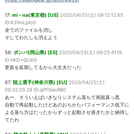
https://slashgear.jp/tech/8953/
17:
mi－na(東京都) [US]
2020/04/25(土) 09:12:12.65
ID:K31mLpIo0
全てのファイルを消し
そしてわたしも消えよう
58:
ポンパ(岡山県) [ES]
2020/04/25(土) 09:25:41.19
ID:hKD+QIJb0
更新を延期してるから大丈夫だった
67:
陸上選手(神奈川県) [EU]
2020/04/25(土)
09:32:29.28 ID:qPF0eoRB0
あー、そういえばいきなりシステム落ちて画面真っ黒
自動で再起動したけどあのおちかたパフォーマンス低下に
よる落ち方はだったからずっと起動させ過ぎたかと納得し
てたわ