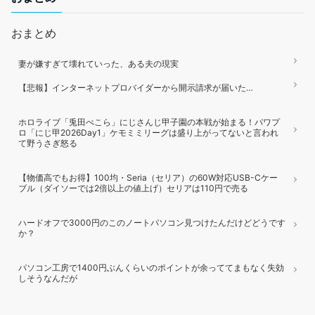
おまとめ
妻が嫌すぎて壊れていった、ある夫の現実
【悲報】インターネットプロバイダーから開示請求が届いた…
ホロライブ「兎田ぺこら」にじさんじ甲子園の本戦が始まる！パワプ
ロ「にじ甲2026Day1」ケモミミリーグは盛り上がってないと言われ
て野うさぎ怒る
【物価高でもお得】100均・Seria（セリア）の60W対応USB-Cケー
ブル（ダイソーでは2倍以上の値上げ）セリアは110円で売る
ハードオフで3000円のこのノートパソコン見つけたんだけどどうです
か？
パソコン工房で1400円ぶんくらいのポイントが余っててまもなく失効
しそうなんだが