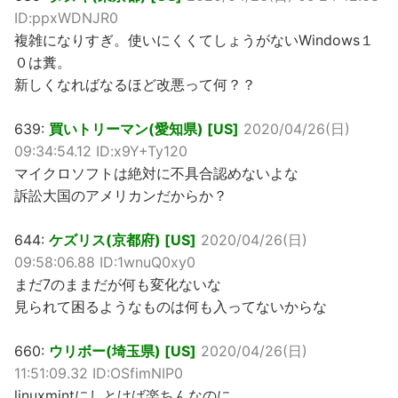
ID:ppxWDNJR0
複雑になりすぎ。使いにくくてしょうがないWindows１
０は糞。
新しくなればなるほど改悪って何？？
639:
買いトリーマン(愛知県) [US]
2020/04/26(日)
09:34:54.12 ID:x9Y+Ty120
マイクロソフトは絶対に不具合認めないよな
訴訟大国のアメリカンだからか？
644:
ケズリス(京都府) [US]
2020/04/26(日)
09:58:06.88 ID:1wnuQ0xy0
まだ7のままだが何も変化ないな
見られて困るようなものは何も入ってないからな
660:
ウリボー(埼玉県) [US]
2020/04/26(日)
11:51:09.32 ID:OSfimNIP0
linuxmintにしとけば楽ちんなのに