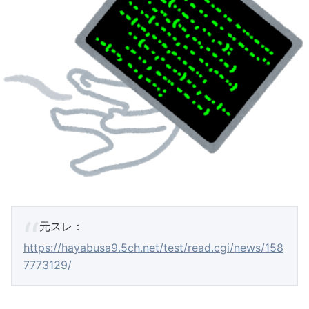
元スレ：
https://hayabusa9.5ch.net/test/read.cgi/news/158
7773129/