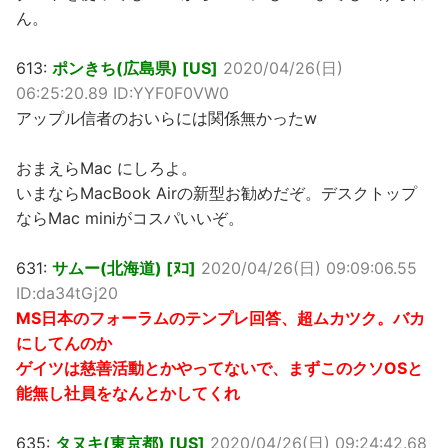
ん。
613:
ポンきち(広島県) [US]
2020/04/26(日)
06:25:20.89 ID:YYF0F0VW0
アップル信者のおいらには関係無かったw
おまえらMac にしろよ。
いまならMacBook Airの新型お勧めだぞ。デスクトップ
ならMac miniがコスパいいぞ。
631:
サムー(北海道) [ﾇｺ]
2020/04/26(日) 09:09:06.55
ID:da34tGj20
MS日本のフォーラムのテンプレ回答、超ムカツク。バカ
にしてんのか
ゲイツは慈善活動とかやってないで、まずこのクソOSと
能無し社員をなんとかしてくれ
635:
タヌキ(東京都) [US]
2020/04/26(日) 09:24:42.68