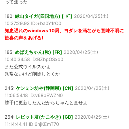
って焦った
180:
緑山タイガ(四国地方) [ﾆﾀﾞ]
2020/04/25(土)
10:37:29.93 ID:+ba0Y1rO0
知恵遅れのwindows 10厨、ヨダレを滴ながら意味不明に
歓喜の声をあげる❗
185:
めばえちゃん(秋) [FR]
2020/04/25(土)
10:40:34.58 ID:BZbpOSxd0
また公式ウイルスかよ
異常ないけど削除しとくか
245:
ケンミン坊や(静岡県) [CN]
2020/04/25(土)
11:06:54.18 ID:v68bEWZN0
勝手に更新したんだからちゃんと直せよ
264:
レビット君(たこやき) [GB]
2020/04/25(土)
11:14:44.41 ID:6hjKEmT70