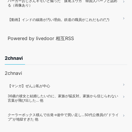
パーカーおじさんキモいと煽った 妹尾ユウカ 韓国人ハーフと認め
る（画像あり）
【動画】インドの線路が汚い理由。鉄道の職員がこれだもの(°_°)
Powered by livedoor 相互RSS
2chnavi
2chnavi
【マンガ】ぜんぶ私が中心
36歳の彼女と結婚したいのに、家族が猛反対。家族から信じられない
言葉が飛び出した… 他
クーラーボックス積んで出発→途中で買い足し…50代公務員の“ドライ
ブ”が地獄すぎた 他