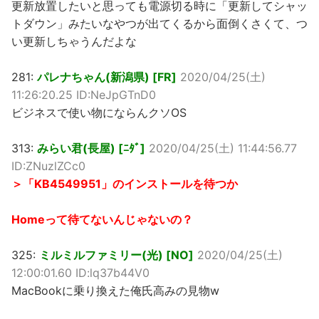
更新放置したいと思っても電源切る時に「更新してシャッ
トダウン」みたいなやつが出てくるから面倒くさくて、つ
い更新しちゃうんだよな
281:
パレナちゃん(新潟県) [FR]
2020/04/25(土)
11:26:20.25 ID:NeJpGTnD0
ビジネスで使い物にならんクソOS
313:
みらい君(長屋) [ﾆﾀﾞ]
2020/04/25(土) 11:44:56.77
ID:ZNuzlZCc0
＞「KB4549951」のインストールを待つか
Homeって待てないんじゃないの？
325:
ミルミルファミリー(光) [NO]
2020/04/25(土)
12:00:01.60 ID:lq37b44V0
MacBookに乗り換えた俺氏高みの見物w