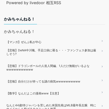
Powered by livedoor 相互RSS
かみちゃんねる！
かみちゃんねる！
【マンガ】ぜんぶ私が中心
【悲報】DeNA中川颯、手足口病に罹る・・・ファンフェス参加は厳
しそう?
【悲報】ドラゴンボールの人造人間編、1人だけ無能がいるよな
wwwwwwwwwww
【悲報】自分だけが持ってる謎の病気wwwwwwwwww
【数学】なんだよこの漫画www【注意】
なんと44歳!侍ジャパンを苦しめた米国先発はMLB最年長左腕 時に
サイドからも投げるテクニックも披露