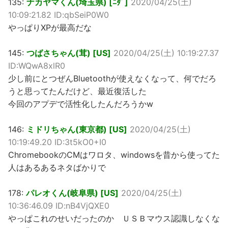
135:
ナカヤマくん(埼玉県) [ﾆﾀﾞ]
2020/04/25(土)
10:09:21.82 ID:qbSeiP0W0
やっぱりXPが最高だな
145:
つばさちゃん(茸) [US]
2020/04/25(土) 10:19:27.37
ID:WQwA8xlR0
少し前にとつぜんBluetoothが使えなくなって、何でだろ
うと思ってたんだけど、最近復活した
今回のアプデで活性化したんだろうかw
146:
ミドリちゃん(東京都) [US]
2020/04/25(土)
10:19:49.20 ID:3t5kO0+I0
ChromebookのCMはワロタ、windowsを昔から使ってた
人はあるあるネタばかりで
178:
パレオくん(岐阜県) [US]
2020/04/25(土)
10:36:46.09 ID:nB4VjQXE0
やっぱこれのせいだったのか ＵＳＢマウス認識しなくな