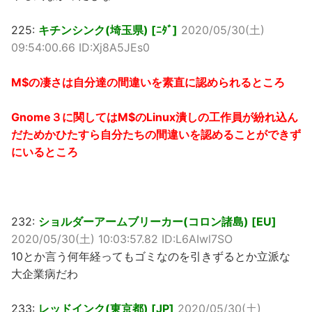
225:
キチンシンク(埼玉県) [ﾆﾀﾞ]
2020/05/30(土)
09:54:00.66 ID:Xj8A5JEs0
M$の凄さは自分達の間違いを素直に認められるところ
Gnome３に関してはM$のLinux潰しの工作員が紛れ込ん
だためかひたすら自分たちの間違いを認めることができず
にいるところ
232:
ショルダーアームブリーカー(コロン諸島) [EU]
2020/05/30(土) 10:03:57.82 ID:L6AIwl7SO
10とか言う何年経ってもゴミなのを引きずるとか立派な
大企業病だわ
233:
レッドインク(東京都) [JP]
2020/05/30(土)