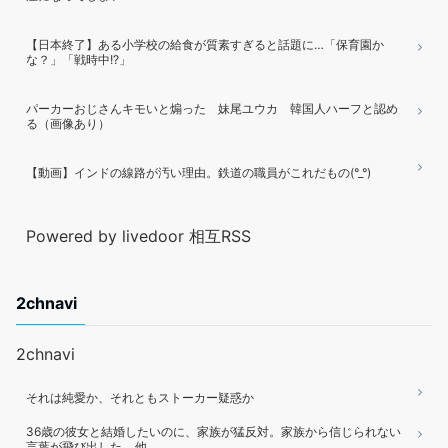
【日本終了】ある小学校の給食が質素すぎると話題に…「保育園か
な？」「戦時中!?」
パーカーおじさんキモいと煽った 妹尾ユウカ 韓国人ハーフと認め
る（画像あり）
【動画】インドの線路が汚い理由。鉄道の職員がこれだもの(°_°)
Powered by livedoor 相互RSS
2chnavi
2chnavi
それは純愛か、それともストーカー疑惑か
36歳の彼女と結婚したいのに、家族が猛反対。家族から信じられない
言葉が飛び出した… 他