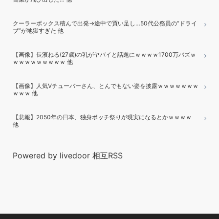
クーラーボックス積んで出発→途中で買い足し…50代公務員の“ドライ
ブ”が地獄すぎた 他
【画像】長濱ねる(27歳)の乳がヤバイと話題にｗｗｗｗ1700万バズｗ
ｗｗｗｗｗｗｗｗｗ 他
【画像】人気Vチューバーさん、とんでもない姿を披露ｗｗｗｗｗｗｗ
ｗｗｗ 他
【悲報】2050年の日本、独身ボッチ祭りが現実になるとかｗｗｗｗ
他
Powered by livedoor 相互RSS