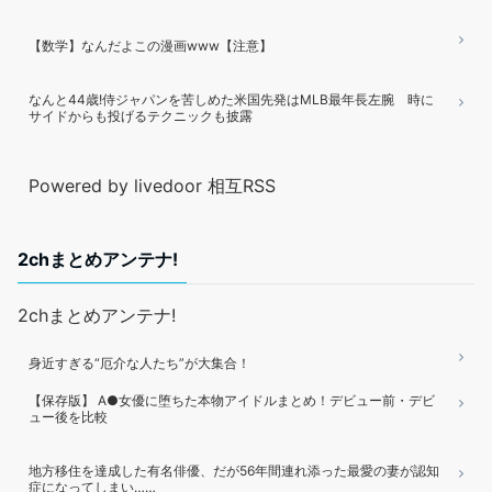
【数学】なんだよこの漫画www【注意】
なんと44歳!侍ジャパンを苦しめた米国先発はMLB最年長左腕 時に
サイドからも投げるテクニックも披露
Powered by livedoor 相互RSS
2chまとめアンテナ!
2chまとめアンテナ!
身近すぎる“厄介な人たち”が大集合！
【保存版】 A●女優に堕ちた本物アイドルまとめ！デビュー前・デビ
ュー後を比較
地方移住を達成した有名俳優、だが56年間連れ添った最愛の妻が認知
症になってしまい……