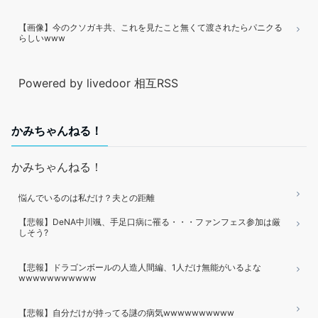
【画像】今のクソガキ共、これを見たこと無くて渡されたらパニクる
らしいwww
Powered by livedoor 相互RSS
かみちゃんねる！
かみちゃんねる！
悩んでいるのは私だけ？夫との距離
【悲報】DeNA中川颯、手足口病に罹る・・・ファンフェス参加は厳
しそう?
【悲報】ドラゴンボールの人造人間編、1人だけ無能がいるよな
wwwwwwwwwww
【悲報】自分だけが持ってる謎の病気wwwwwwwwww