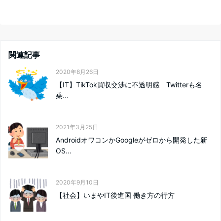
関連記事
2020年8月26日
【IT】TikTok買収交渉に不透明感 Twitterも名
乗...
2021年3月25日
AndroidオワコンかGoogleがゼロから開発した新
OS...
2020年9月10日
【社会】いまやIT後進国 働き方の行方