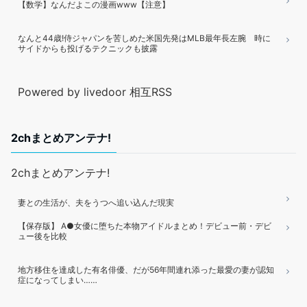
【数学】なんだよこの漫画www【注意】
なんと44歳!侍ジャパンを苦しめた米国先発はMLB最年長左腕 時に
サイドからも投げるテクニックも披露
Powered by livedoor 相互RSS
2chまとめアンテナ!
2chまとめアンテナ!
妻との生活が、夫をうつへ追い込んだ現実
【保存版】 A●女優に堕ちた本物アイドルまとめ！デビュー前・デビ
ュー後を比較
地方移住を達成した有名俳優、だが56年間連れ添った最愛の妻が認知
症になってしまい……