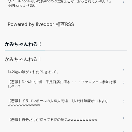
ワイ「iPhone高いなあAndroidに変えるか…おっこれええやん！」
→iPhoneより高い
Powered by livedoor 相互RSS
かみちゃんねる！
かみちゃんねる！
1420gの娘がくれた“生きる力”。
【悲報】DeNA中川颯、手足口病に罹る・・・ファンフェス参加は厳
しそう?
【悲報】ドラゴンボールの人造人間編、1人だけ無能がいるよな
wwwwwwwwwww
【悲報】自分だけが持ってる謎の病気wwwwwwwwww