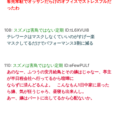
客先常駐でオッサンだらけのオフィスでストレスフルだ
ったわ
108:
スズメは害鳥ではない定期
ID:tL6XVUI8
テレワークはマスクしなくていいのがすげー楽
マスクしてるだけでパフォーマンス3割に減る
110:
スズメは害鳥ではない定期
ID:eFewPULf
あのなー、ふつうの安月給鳥とその嬶はじゃなー、亭主
が半日程会社へ行ってるから喧嘩に
ならずに済んどるんよ。 こんなもん1日中家に居った
ら嬶、気が狂うじゃろ、昼寝も出来んし。
あー、嬶はパートに出してるから心配ないか。