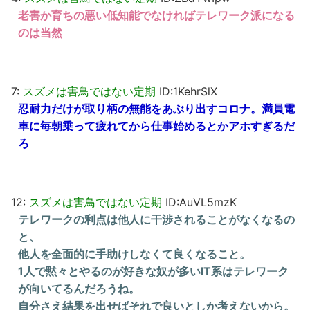
老害か育ちの悪い低知能でなければテレワーク派になる
のは当然
7:
スズメは害鳥ではない定期
ID:1KehrSlX
忍耐力だけが取り柄の無能をあぶり出すコロナ。満員電
車に毎朝乗って疲れてから仕事始めるとかアホすぎるだ
ろ
12:
スズメは害鳥ではない定期
ID:AuVL5mzK
テレワークの利点は他人に干渉されることがなくなるの
と、
他人を全面的に手助けしなくて良くなること。
1人で黙々とやるのが好きな奴が多いIT系はテレワーク
が向いてるんだろうね。
自分さえ結果を出せばそれで良いとしか考えないから。