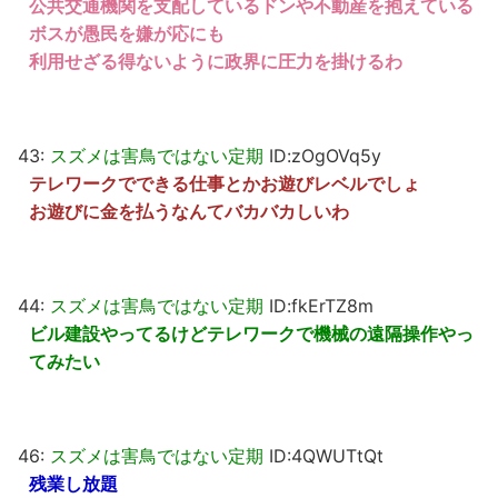
公共交通機関を支配しているドンや不動産を抱えている
ボスが愚民を嫌が応にも
利用せざる得ないように政界に圧力を掛けるわ
43:
スズメは害鳥ではない定期
ID:zOgOVq5y
テレワークでできる仕事とかお遊びレベルでしょ
お遊びに金を払うなんてバカバカしいわ
44:
スズメは害鳥ではない定期
ID:fkErTZ8m
ビル建設やってるけどテレワークで機械の遠隔操作やっ
てみたい
46:
スズメは害鳥ではない定期
ID:4QWUTtQt
残業し放題