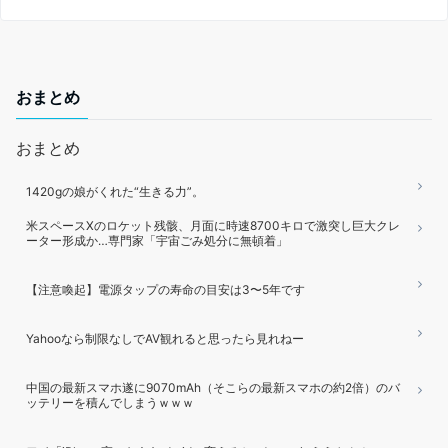
おまとめ
おまとめ
1420gの娘がくれた“生きる力”。
米スペースXのロケット残骸、月面に時速8700キロで激突し巨大クレ
ーター形成か…専門家「宇宙ごみ処分に無頓着」
【注意喚起】電源タップの寿命の目安は3〜5年です
Yahooなら制限なしでAV観れると思ったら見れねー
中国の最新スマホ遂に9070mAh（そこらの最新スマホの約2倍）のバ
ッテリーを積んでしまうｗｗｗ