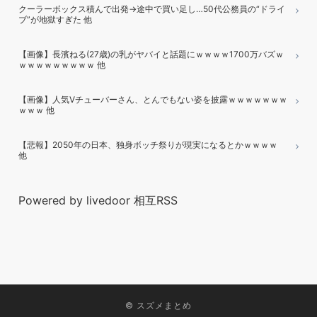
クーラーボックス積んで出発→途中で買い足し…50代公務員の“ドライ
ブ”が地獄すぎた 他
【画像】長濱ねる(27歳)の乳がヤバイと話題にｗｗｗｗ1700万バズｗ
ｗｗｗｗｗｗｗｗｗ 他
【画像】人気Vチューバーさん、とんでもない姿を披露ｗｗｗｗｗｗｗ
ｗｗｗ 他
【悲報】2050年の日本、独身ボッチ祭りが現実になるとかｗｗｗｗ
他
Powered by livedoor 相互RSS
©
スズメまとめ