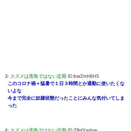
3:
スズメは害鳥ではない定期
ID:bwZmh6H5
このコロナ禍＋猛暑で１日３時間とか通勤に使いたくな
いよな
今まで完全に奴隷状態だったことにみんな気付いてしま
った
4:
スズメは害鳥ではない定期
ID:ZBdYwIpw