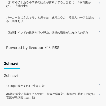
【日本終了】ある小学校の給食が質素すぎると話題に…「保育園か
な？」「戦時中!?」
パーカーおじさんキモいと煽った 妹尾ユウカ 韓国人ハーフと認め
る（画像あり）
【動画】インドの線路が汚い理由。鉄道の職員がこれだもの(°_°)
Powered by livedoor 相互RSS
2chnavi
2chnavi
1420gの娘がくれた“生きる力”。
36歳の彼女と結婚したいのに、家族が猛反対。家族から信じられない
言葉が飛び出した… 他