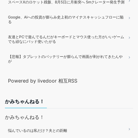
スペースXのロケット残骸、8月5日に月衝突へ 5mクレーター発生予測
Google、AIへの投資が膨らみ史上初のマイナスキャッシュフローに陥
る
友達とPCで遊んでるんだがキーボードとマウス使った方がいいゲーム
でも頑なにパッド使いたがる
【悲報】タブレットのバッテリーが膨らんで画面が剥がれてきたんや
が
Powered by livedoor 相互RSS
かみちゃんねる！
かみちゃんねる！
悩んでいるのは私だけ？夫との距離