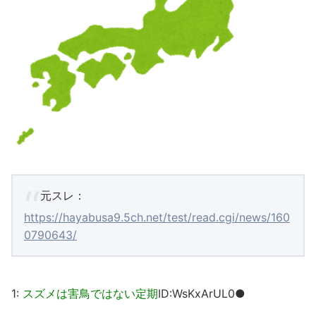
元スレ：
https://hayabusa9.5ch.net/test/read.cgi/news/160
0790643/
1:
スズメは害鳥ではない定期
ID:WsKxArUL0●