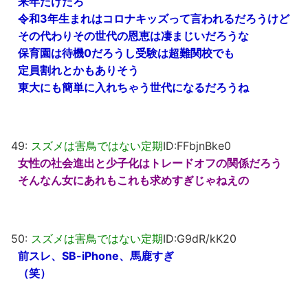
来年だけだろ
令和3年生まれはコロナキッズって言われるだろうけど
その代わりその世代の恩恵は凄まじいだろうな
保育園は待機0だろうし受験は超難関校でも
定員割れとかもありそう
東大にも簡単に入れちゃう世代になるだろうね
49:
スズメは害鳥ではない定期
ID:FFbjnBke0
女性の社会進出と少子化はトレードオフの関係だろう
そんなん女にあれもこれも求めすぎじゃねえの
50:
スズメは害鳥ではない定期
ID:G9dR/kK20
前スレ、SB-iPhone、馬鹿すぎ
（笑）