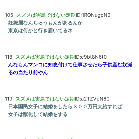
105:
スズメは害鳥ではない定期
ID:1RQNugpN0
妊娠届なんちゅうもんがあるんか
東京は何かと行き届いてるネ
118:
スズメは害鳥ではない定期
ID:c9bt8N6t0
んなもんマンコに知恵付けて仕事させたら子供産む奴減
るの当たり前やん
119:
スズメは害鳥ではない定期
ID:a2TZVpN60
日本国民女子に結婚をしたら３００万円支給すれば
女子は獣化して結婚をする