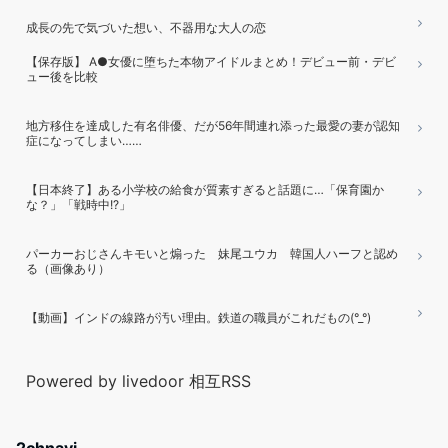
成長の先で気づいた想い、不器用な大人の恋
【保存版】 A●女優に堕ちた本物アイドルまとめ！デビュー前・デビ
ュー後を比較
地方移住を達成した有名俳優、だが56年間連れ添った最愛の妻が認知
症になってしまい……
【日本終了】ある小学校の給食が質素すぎると話題に…「保育園か
な？」「戦時中!?」
パーカーおじさんキモいと煽った 妹尾ユウカ 韓国人ハーフと認め
る（画像あり）
【動画】インドの線路が汚い理由。鉄道の職員がこれだもの(°_°)
Powered by livedoor 相互RSS