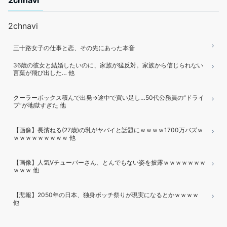
2chnavi
2chnavi
三十路女子の仕事と恋、その先にあった本音
36歳の彼女と結婚したいのに、家族が猛反対。家族から信じられない
言葉が飛び出した… 他
クーラーボックス積んで出発→途中で買い足し…50代公務員の“ドライ
ブ”が地獄すぎた 他
【画像】長濱ねる(27歳)の乳がヤバイと話題にｗｗｗｗ1700万バズｗ
ｗｗｗｗｗｗｗｗｗ 他
【画像】人気Vチューバーさん、とんでもない姿を披露ｗｗｗｗｗｗｗ
ｗｗｗ 他
【悲報】2050年の日本、独身ボッチ祭りが現実になるとかｗｗｗｗ
他