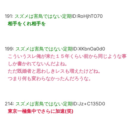
191:
スズメは害鳥ではない定期
ID:RoHjhTO70
相手をくれ相手を
199:
スズメは害鳥ではない定期
ID:XKbnOa0d0
こういうスレ俺が来た１５年くらい前から同じような事
しか書かれてないんだよね。
ただ既婚者と思わしきレスも増えたけどね。
つまり何も変わらなかったんだろうな。
214:
スズメは害鳥ではない定期
ID:Jz+C135D0
東京一極集中でさらに加速(笑)