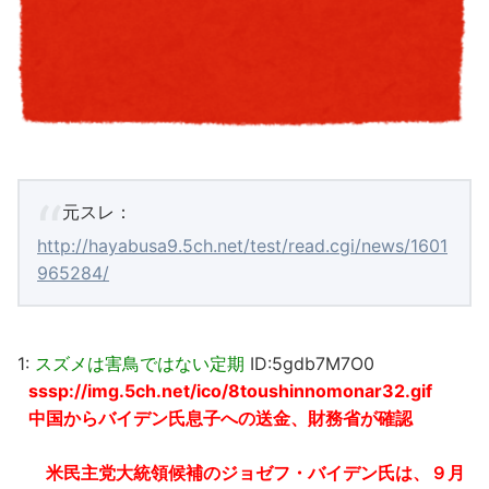
元スレ：
http://hayabusa9.5ch.net/test/read.cgi/news/1601
965284/
1:
スズメは害鳥ではない定期
ID:5gdb7M7O0
sssp://img.5ch.net/ico/8toushinnomonar32.gif
中国からバイデン氏息子への送金、財務省が確認
米民主党大統領候補のジョゼフ・バイデン氏は、９月