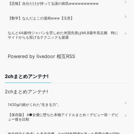
【悲報】自分だけが持ってる謎の病気wwwwwwwwww
【数学】なんだよこの漫画www【注意】
なんと44歳!侍ジャパンを苦しめた米国先発はMLB最年長左腕 時に
サイドからも投げるテクニックも披露
Powered by livedoor 相互RSS
2chまとめアンテナ!
2chまとめアンテナ!
1420gの娘がくれた“生きる力”。
【保存版】 A●女優に堕ちた本物アイドルまとめ！デビュー前・デビ
ュー後を比較
地方移住を達成した有名俳優、だが56年間連れ添った最愛の妻が認知