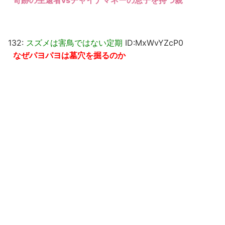
132:
スズメは害鳥ではない定期
ID:MxWvYZcP0
なぜパヨパヨは墓穴を掘るのか