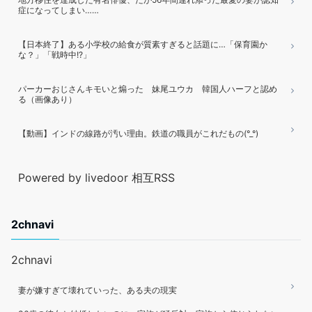
症になってしまい……
【日本終了】ある小学校の給食が質素すぎると話題に…「保育園か
な？」「戦時中!?」
パーカーおじさんキモいと煽った 妹尾ユウカ 韓国人ハーフと認め
る（画像あり）
【動画】インドの線路が汚い理由。鉄道の職員がこれだもの(°_°)
Powered by livedoor 相互RSS
2chnavi
2chnavi
妻が嫌すぎて壊れていった、ある夫の現実