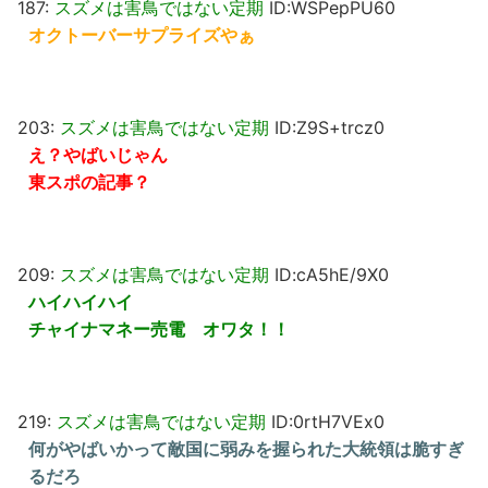
187:
スズメは害鳥ではない定期
ID:WSPepPU60
オクトーバーサプライズやぁ
203:
スズメは害鳥ではない定期
ID:Z9S+trcz0
え？やばいじゃん
東スポの記事？
209:
スズメは害鳥ではない定期
ID:cA5hE/9X0
ハイハイハイ
チャイナマネー売電 オワタ！！
219:
スズメは害鳥ではない定期
ID:0rtH7VEx0
何がやばいかって敵国に弱みを握られた大統領は脆すぎ
るだろ