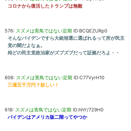
コロナから復活したトランプは無敵
576:
スズメは害鳥ではない定期
ID:BCQEZURp0
そんなバイデンですら大統領選に選ばれるって所が民主
党の闇だよなぁ。
殆どの民主党政治家がズブズブだって証拠だろよ・・
606:
スズメは害鳥ではない定期
ID:C77VyrH10
三億五千万円？欲しい！
618:
スズメは害鳥ではない定期
ID:hhY/729H0
バイデンはアメリカ版二階ってやつか