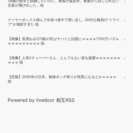
36歳の彼女と結婚したいのに、家族が猛反対。家族から信じられない
言葉が飛び出した… 他
クーラーボックス積んで出発→途中で買い足し…50代公務員の“ドライ
ブ”が地獄すぎた 他
【画像】長濱ねる(27歳)の乳がヤバイと話題にｗｗｗｗ1700万バズｗ
ｗｗｗｗｗｗｗｗｗ 他
【画像】人気Vチューバーさん、とんでもない姿を披露ｗｗｗｗｗｗｗ
ｗｗｗ 他
【悲報】2050年の日本、独身ボッチ祭りが現実になるとかｗｗｗｗ
他
Powered by livedoor 相互RSS