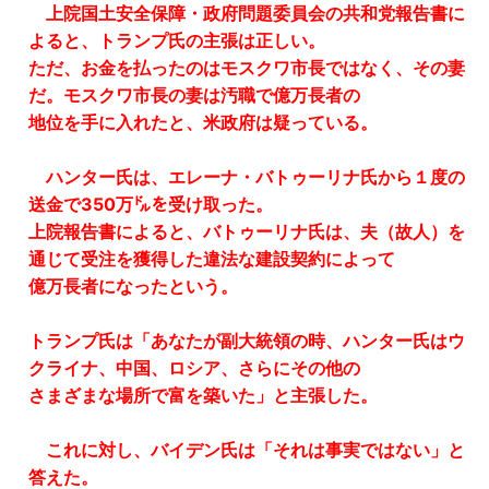
上院国土安全保障・政府問題委員会の共和党報告書に
よると、トランプ氏の主張は正しい。
ただ、お金を払ったのはモスクワ市長ではなく、その妻
だ。モスクワ市長の妻は汚職で億万長者の
地位を手に入れたと、米政府は疑っている。
ハンター氏は、エレーナ・バトゥーリナ氏から１度の
送金で350万㌦を受け取った。
上院報告書によると、バトゥーリナ氏は、夫（故人）を
通じて受注を獲得した違法な建設契約によって
億万長者になったという。
トランプ氏は「あなたが副大統領の時、ハンター氏はウ
クライナ、中国、ロシア、さらにその他の
さまざまな場所で富を築いた」と主張した。
これに対し、バイデン氏は「それは事実ではない」と
答えた。