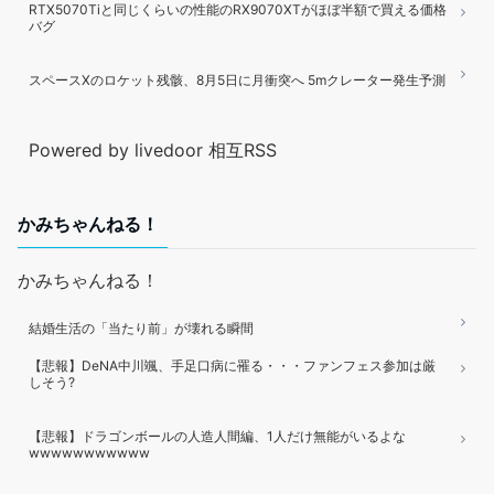
RTX5070Tiと同じくらいの性能のRX9070XTがほぼ半額で買える価格
バグ
スペースXのロケット残骸、8月5日に月衝突へ 5mクレーター発生予測
Powered by livedoor 相互RSS
かみちゃんねる！
かみちゃんねる！
結婚生活の「当たり前」が壊れる瞬間
【悲報】DeNA中川颯、手足口病に罹る・・・ファンフェス参加は厳
しそう?
【悲報】ドラゴンボールの人造人間編、1人だけ無能がいるよな
wwwwwwwwwww