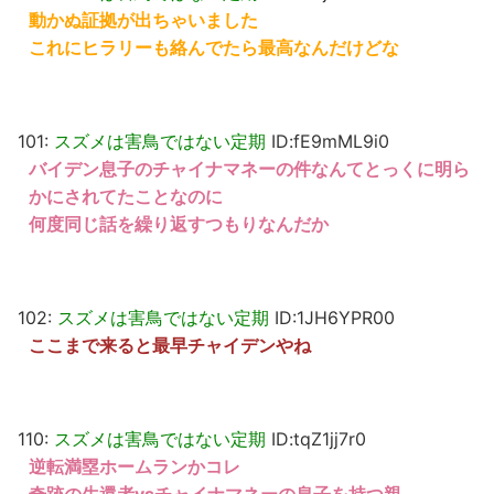
動かぬ証拠が出ちゃいました
これにヒラリーも絡んでたら最高なんだけどな
101:
スズメは害鳥ではない定期
ID:fE9mML9i0
バイデン息子のチャイナマネーの件なんてとっくに明ら
かにされてたことなのに
何度同じ話を繰り返すつもりなんだか
102:
スズメは害鳥ではない定期
ID:1JH6YPR00
ここまで来ると最早チャイデンやね
110:
スズメは害鳥ではない定期
ID:tqZ1jj7r0
逆転満塁ホームランかコレ
奇跡の生還者vsチャイナマネーの息子を持つ親