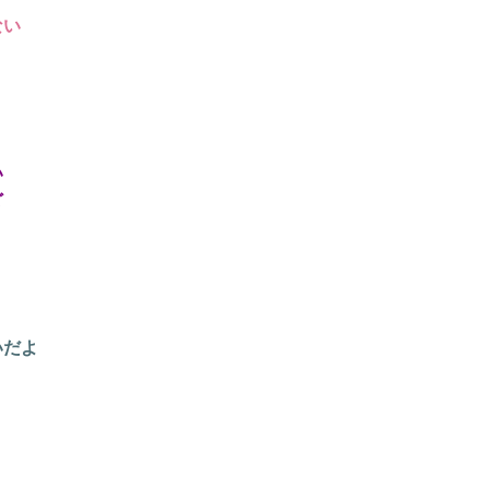
ない
い
ど
いだよ