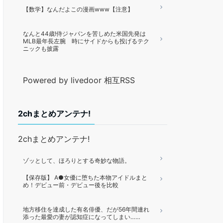
【数学】なんだよこの漫画www【注意】
なんと44歳!侍ジャパンを苦しめた米国先発は
MLB最年長左腕 時にサイドからも投げるテク
ニックも披露
Powered by livedoor 相互RSS
2chまとめアンテナ!
2chまとめアンテナ!
ゾッとして、ほろりとする奇妙な物語。
【保存版】 A●女優に堕ちた本物アイドルまと
め！デビュー前・デビュー後を比較
地方移住を達成した有名俳優、だが56年間連れ
添った最愛の妻が認知症になってしまい……