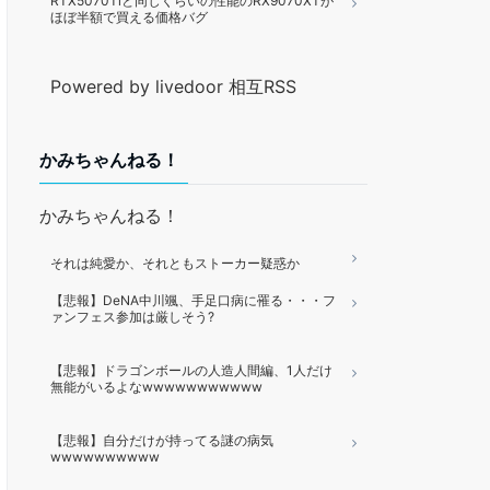
RTX5070Tiと同じくらいの性能のRX9070XTが
ほぼ半額で買える価格バグ
Powered by livedoor 相互RSS
かみちゃんねる！
かみちゃんねる！
それは純愛か、それともストーカー疑惑か
【悲報】DeNA中川颯、手足口病に罹る・・・フ
ァンフェス参加は厳しそう?
【悲報】ドラゴンボールの人造人間編、1人だけ
無能がいるよなwwwwwwwwwww
【悲報】自分だけが持ってる謎の病気
wwwwwwwwww