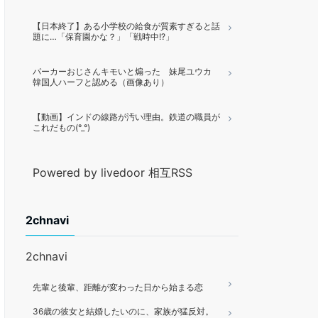
【日本終了】ある小学校の給食が質素すぎると話
題に…「保育園かな？」「戦時中!?」
パーカーおじさんキモいと煽った 妹尾ユウカ
韓国人ハーフと認める（画像あり）
【動画】インドの線路が汚い理由。鉄道の職員が
これだもの(°_°)
Powered by livedoor 相互RSS
2chnavi
2chnavi
先輩と後輩、距離が変わった日から始まる恋
36歳の彼女と結婚したいのに、家族が猛反対。