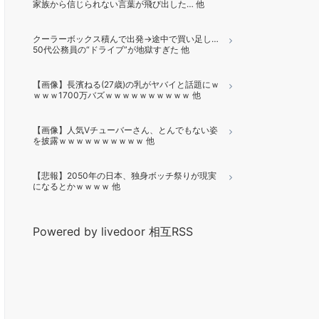
家族から信じられない言葉が飛び出した… 他
クーラーボックス積んで出発→途中で買い足し…
50代公務員の“ドライブ”が地獄すぎた 他
【画像】長濱ねる(27歳)の乳がヤバイと話題にｗ
ｗｗｗ1700万バズｗｗｗｗｗｗｗｗｗｗ 他
【画像】人気Vチューバーさん、とんでもない姿
を披露ｗｗｗｗｗｗｗｗｗｗ 他
【悲報】2050年の日本、独身ボッチ祭りが現実
になるとかｗｗｗｗ 他
Powered by livedoor 相互RSS