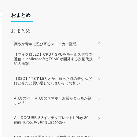
おまとめ
おまとめ
爽やか青年に忍び寄るストーカー疑惑
【マイクロLED】CPUとGPUをモールス信号で
通信！？MicrosoftとTSMCが開発する次世代技
術の衝撃
【SSD】1TBで1.5万とか、買った時の倍なんだ
けど今だと買い増してしまいそうで怖い
40万のPC 40万のスマホ お前らどっちが欲
しい？
ALLDOCUBE､8.8インチタブレット｢iPlay 80
mini Turbo｣を8月13日に発売へ