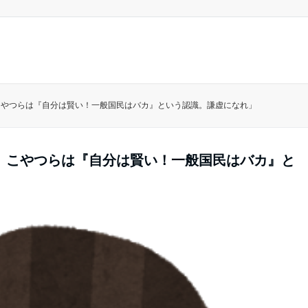
こやつらは『自分は賢い！一般国民はバカ』という認識。謙虚になれ」
。こやつらは『自分は賢い！一般国民はバカ』と