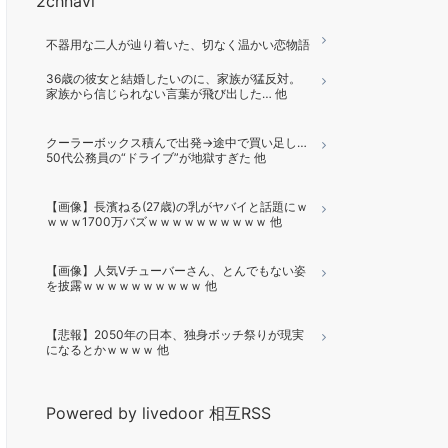
2chnavi
不器用な二人が辿り着いた、切なく温かい恋物語
36歳の彼女と結婚したいのに、家族が猛反対。
家族から信じられない言葉が飛び出した… 他
クーラーボックス積んで出発→途中で買い足し…
50代公務員の“ドライブ”が地獄すぎた 他
【画像】長濱ねる(27歳)の乳がヤバイと話題にｗ
ｗｗｗ1700万バズｗｗｗｗｗｗｗｗｗｗ 他
【画像】人気Vチューバーさん、とんでもない姿
を披露ｗｗｗｗｗｗｗｗｗｗ 他
【悲報】2050年の日本、独身ボッチ祭りが現実
になるとかｗｗｗｗ 他
Powered by livedoor 相互RSS