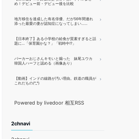
め！デビュー前・デビュー後を比較
地方移住を達成した有名俳優、だが56年間連れ
添った最愛の妻が認知症になってしまい……
【日本終了】ある小学校の給食が質素すぎると話
題に…「保育園かな？」「戦時中!?」
パーカーおじさんキモいと煽った 妹尾ユウカ
韓国人ハーフと認める（画像あり）
【動画】インドの線路が汚い理由。鉄道の職員が
これだもの(°_°)
Powered by livedoor 相互RSS
2chnavi