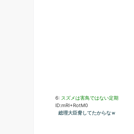
6:
スズメは害鳥ではない定期
ID:mRI+RotM0
総理大臣脅してたからなｗ