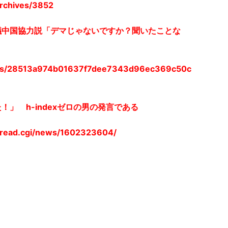
archives/3852
議中国協力説「デマじゃないですか？聞いたことな
icles/28513a974b01637f7dee7343d96ec369c50c
」 h-indexゼロの男の発言である
t/read.cgi/news/1602323604/