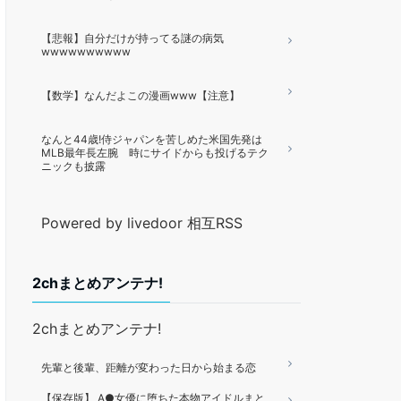
【悲報】自分だけが持ってる謎の病気
wwwwwwwwww
【数学】なんだよこの漫画www【注意】
なんと44歳!侍ジャパンを苦しめた米国先発は
MLB最年長左腕 時にサイドからも投げるテク
ニックも披露
Powered by livedoor 相互RSS
2chまとめアンテナ!
2chまとめアンテナ!
先輩と後輩、距離が変わった日から始まる恋
【保存版】 A●女優に堕ちた本物アイドルまと