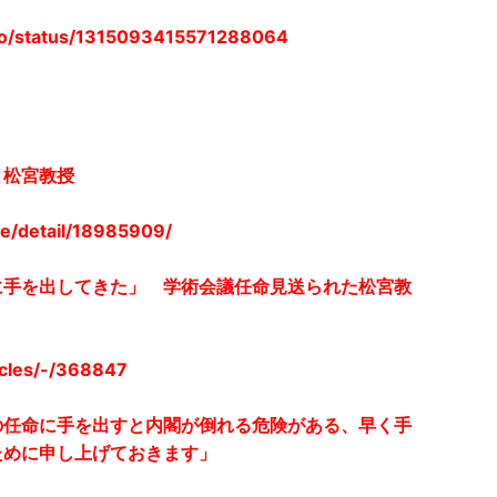
_lo/status/1315093415571288064
と松宮教授
le/detail/18985909/
に手を出してきた」 学術会議任命見送られた松宮教
icles/-/368847
の任命に手を出すと内閣が倒れる危険がある、早く手
ために申し上げておきます」