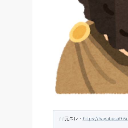
元スレ：
https://hayabusa9.5