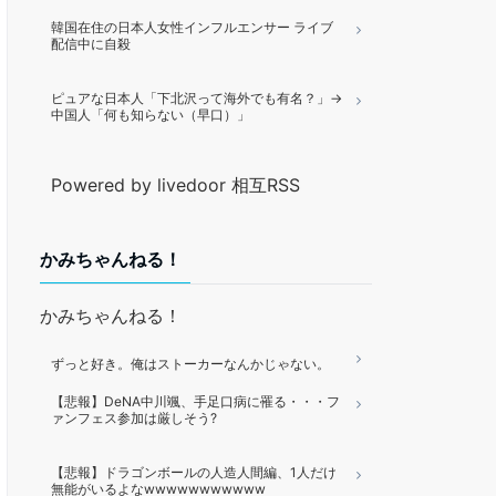
韓国在住の日本人女性インフルエンサー ライブ
配信中に自殺
ピュアな日本人「下北沢って海外でも有名？」→
中国人「何も知らない（早口）」
Powered by livedoor 相互RSS
かみちゃんねる！
かみちゃんねる！
ずっと好き。俺はストーカーなんかじゃない。
【悲報】DeNA中川颯、手足口病に罹る・・・フ
ァンフェス参加は厳しそう?
【悲報】ドラゴンボールの人造人間編、1人だけ
無能がいるよなwwwwwwwwwww