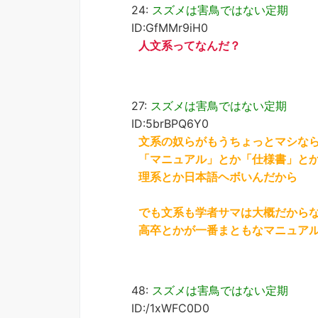
24:
スズメは害鳥ではない定期
ID:GfMMr9iH0
人文系ってなんだ？
27:
スズメは害鳥ではない定期
ID:5brBPQ6Y0
文系の奴らがもうちょっとマシな
「マニュアル」とか「仕様書」と
理系とか日本語ヘボいんだから
でも文系も学者サマは大概だから
高卒とかが一番まともなマニュア
48:
スズメは害鳥ではない定期
ID:/1xWFC0D0