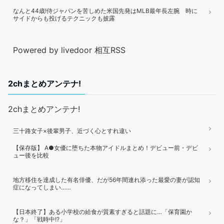
なんと44歳!侍ジャパンを苦しめた米国先発はMLB最年長左腕 時に
サイドからも投げるテクニックも披露
Powered by livedoor 相互RSS
2chまとめアンテナ!
2chまとめアンテナ!
三十路女子×後輩男子、近づく心とすれ違い
【保存版】 A●女優に堕ちた本物アイドルまとめ！デビュー前・デビ
ュー後を比較
地方移住を達成した有名俳優、だが56年間連れ添った最愛の妻が認知
症になってしまい……
【日本終了】ある小学校の給食が質素すぎると話題に…「保育園か
な？」「戦時中!?」