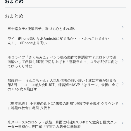
おまとめ
おまとめ
三十路女子×後輩男子、近づく心とすれ違い
ワイ「iPhone高いなあAndroidに変えるか・・・おっこれええや
ん！」→iPhoneより高い
ホロライブ「さくらみこ」ペンラ振る動作で体調崩す？ホロドリで画
面酔いして凸待ち1時間で切り上げる「雪花ラミィ」コラボ配信に向け
てゆっくり休む
加藤純一「うんこちゃん」人気配信者の熱い戦い！遂に本番が始まる
第3回「ニコニコ老人会RUST」練習鯖のMVP「はりーシ」最後に全て
のTCを吹き飛ばす
【熊本地震】 小学校の真下に"未知の断層" 地震で姿を現す グラウンド
に地割れ校舎に亀裂 八代市
米スペースXのロケット残骸、月面に時速8700キロで激突し巨大クレ
ーター形成か…専門家「宇宙ごみ処分に無頓着」