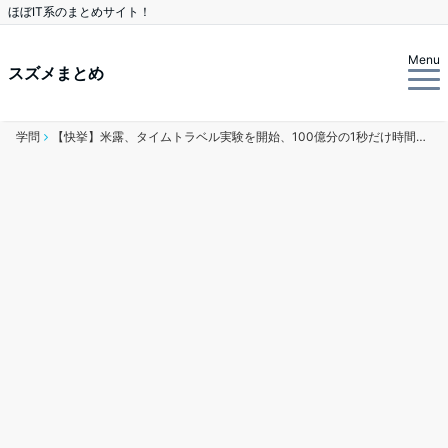
ほぼIT系のまとめサイト！
Menu
スズメまとめ
学問
【快挙】米露、タイムトラベル実験を開始、100億分の1秒だけ時間逆行、過去世界に電子を送り込む