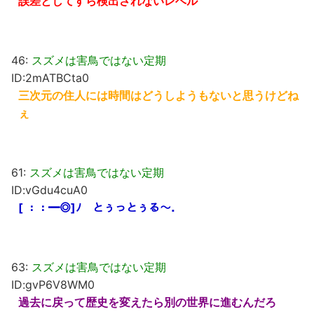
誤差としてすら検出されないレベル
46:
スズメは害鳥ではない定期
ID:2mATBCta0
三次元の住人には時間はどうしようもないと思うけどね
ぇ
61:
スズメは害鳥ではない定期
ID:vGdu4cuA0
[ ：：━◎]ﾉ とぅっとぅる～．
63:
スズメは害鳥ではない定期
ID:gvP6V8WM0
過去に戻って歴史を変えたら別の世界に進むんだろ