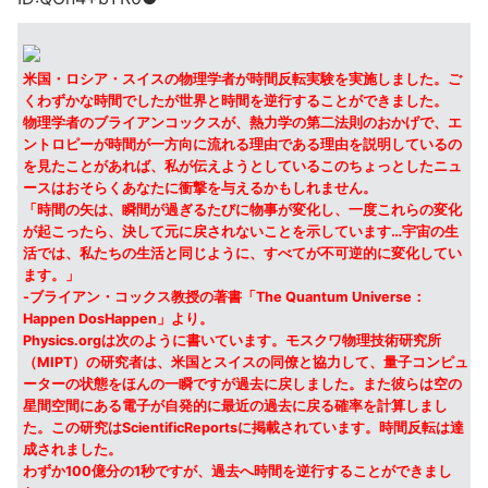
米国・ロシア・スイスの物理学者が時間反転実験を実施しました。ご
くわずかな時間でしたが世界と時間を逆行することができました。
物理学者のブライアンコックスが、熱力学の第二法則のおかげで、エ
ントロピーが時間が一方向に流れる理由である理由を説明しているの
を見たことがあれば、私が伝えようとしているこのちょっとしたニュ
ースはおそらくあなたに衝撃を与えるかもしれません。
「時間の矢は、瞬間が過ぎるたびに物事が変化し、一度これらの変化
が起こったら、決して元に戻されないことを示しています…宇宙の生
活では、私たちの生活と同じように、すべてが不可逆的に変化してい
ます。」
-ブライアン・コックス教授の著書「The Quantum Universe：
Happen DosHappen」より。
Physics.orgは次のように書いています。モスクワ物理技術研究所
（MIPT）の研究者は、米国とスイスの同僚と協力して、量子コンピュ
ーターの状態をほんの一瞬ですが過去に戻しました。また彼らは空の
星間空間にある電子が自発的に最近の過去に戻る確率を計算しまし
た。この研究はScientificReportsに掲載されています。時間反転は達
成されました。
わずか100億分の1秒ですが、過去へ時間を逆行することができまし