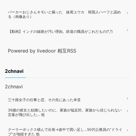
パーカーおじさんキモいと煽った 妹尾ユウカ 韓国人ハーフと認め
る（画像あり）
【動画】インドの線路が汚い理由。鉄道の職員がこれだもの(°_°)
Powered by livedoor 相互RSS
2chnavi
2chnavi
三十路女子の仕事と恋、その先にあった本音
36歳の彼女と結婚したいのに、家族が猛反対。家族から信じられない
言葉が飛び出した… 他
クーラーボックス積んで出発→途中で買い足し…50代公務員の“ドライ
ブ”が地獄すぎた 他