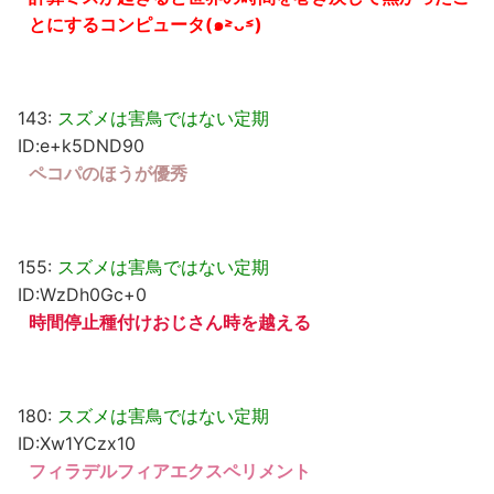
とにするコンピュータ(๑˃̵ᴗ˂̵)
143:
スズメは害鳥ではない定期
ID:e+k5DND90
ペコパのほうが優秀
155:
スズメは害鳥ではない定期
ID:WzDh0Gc+0
時間停止種付けおじさん時を越える
180:
スズメは害鳥ではない定期
ID:Xw1YCzx10
フィラデルフィアエクスペリメント