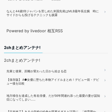
なんと44歳!侍ジャパンを苦しめた米国先発はMLB最年長左腕 時に
サイドからも投げるテクニックも披露
Powered by livedoor 相互RSS
2chまとめアンテナ!
2chまとめアンテナ!
先輩と後輩、距離が変わった日から始まる恋
【保存版】 A●女優に堕ちた本物アイドルまとめ！デビュー前・デビ
ュー後を比較
地方移住を達成した有名俳優、だが56年間連れ添った最愛の妻が認知
症になってしまい……
【日本終了】ある小学校の給食が質素すぎると話題に…「保育園か