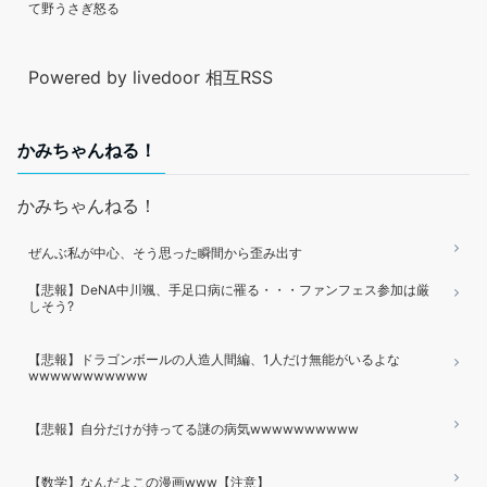
て野うさぎ怒る
Powered by livedoor 相互RSS
かみちゃんねる！
かみちゃんねる！
ぜんぶ私が中心、そう思った瞬間から歪み出す
【悲報】DeNA中川颯、手足口病に罹る・・・ファンフェス参加は厳
しそう?
【悲報】ドラゴンボールの人造人間編、1人だけ無能がいるよな
wwwwwwwwwww
【悲報】自分だけが持ってる謎の病気wwwwwwwwww
【数学】なんだよこの漫画www【注意】