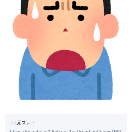
元スレ：
https://hayabusa9.5ch.net/test/read.cgi/news/160