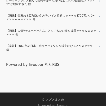
クーラーボックス積んで出発→途中で買い足し…50代公務員の“ドライ
ブ”が地獄すぎた 他
【画像】長濱ねる(27歳)の乳がヤバイと話題にｗｗｗｗ1700万バズｗ
ｗｗｗｗｗｗｗｗｗ 他
【画像】人気Vチューバーさん、とんでもない姿を披露ｗｗｗｗｗｗｗ
ｗｗｗ 他
【悲報】2050年の日本、独身ボッチ祭りが現実になるとかｗｗｗｗ
他
Powered by livedoor 相互RSS
©
スズメまとめ
Powered by
Emanon