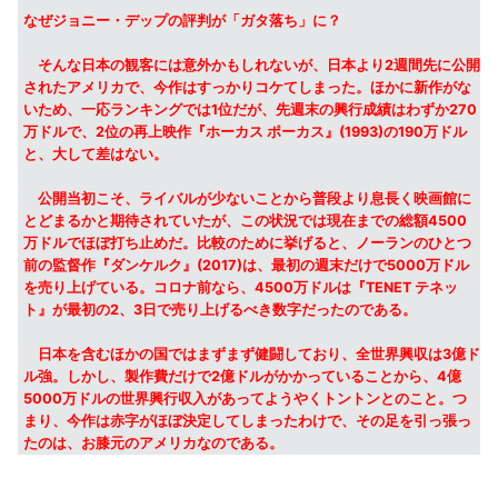
なぜジョニー・デップの評判が「ガタ落ち」に？
そんな日本の観客には意外かもしれないが、日本より2週間先に公開
されたアメリカで、今作はすっかりコケてしまった。ほかに新作がな
いため、一応ランキングでは1位だが、先週末の興行成績はわずか270
万ドルで、2位の再上映作『ホーカス ポーカス』(1993)の190万ドル
と、大して差はない。
公開当初こそ、ライバルが少ないことから普段より息長く映画館に
とどまるかと期待されていたが、この状況では現在までの総額4500
万ドルでほぼ打ち止めだ。比較のために挙げると、ノーランのひとつ
前の監督作『ダンケルク』(2017)は、最初の週末だけで5000万ドル
を売り上げている。コロナ前なら、4500万ドルは『TENET テネッ
ト』が最初の2、3日で売り上げるべき数字だったのである。
日本を含むほかの国ではまずまず健闘しており、全世界興収は3億ド
ル強。しかし、製作費だけで2億ドルがかかっていることから、4億
5000万ドルの世界興行収入があってようやくトントンとのこと。つ
まり、今作は赤字がほぼ決定してしまったわけで、その足を引っ張っ
たのは、お膝元のアメリカなのである。