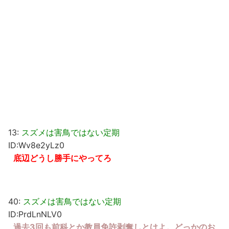
13:
スズメは害鳥ではない定期
ID:Wv8e2yLz0
底辺どうし勝手にやってろ
40:
スズメは害鳥ではない定期
ID:PrdLnNLV0
過去3回も前科とか教員免許剥奪しとけよ。どっかのお