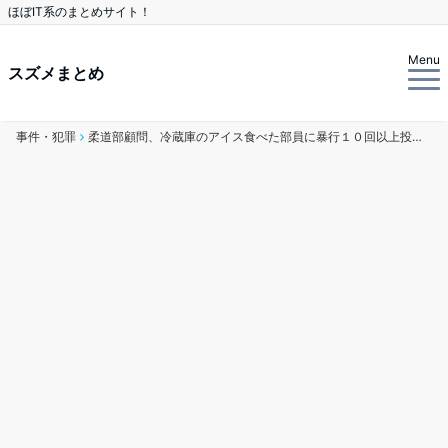
ほぼIT系のまとめサイト！
Menu
スズメまとめ
事件・犯罪
柔道部顧問、冷蔵庫のアイス食べた部員に暴行１０回以上投げ技、失神したらビンタで起こし更に投げ技