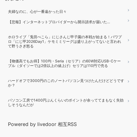
夫婦なのに、心が一番遠かった日々
【悲報】インターネットプロバイダーから開示請求が届いた…
ホロライブ「兎田ぺこら」にじさんじ甲子園の本戦が始まる！パワプ
ロ「にじ甲2026Day1」ケモミミリーグは盛り上がってないと言われ
て野うさぎ怒る
【物価高でもお得】100均・Seria（セリア）の60W対応USB-Cケー
ブル（ダイソーでは2倍以上の値上げ）セリアは110円で売る
ハードオフで3000円のこのノートパソコン見つけたんだけどどうです
か？
パソコン工房で1400円ぶんくらいのポイントが余っててまもなく失効
しそうなんだが
Powered by livedoor 相互RSS