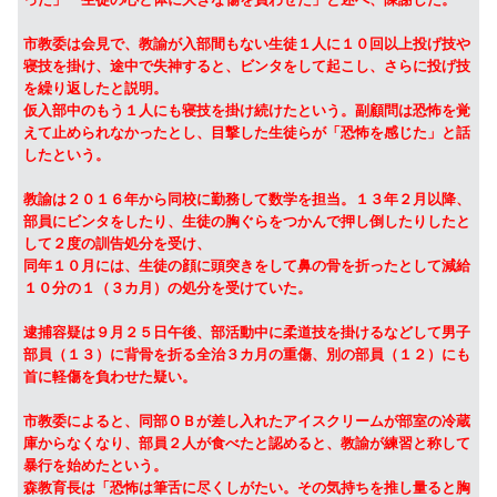
市教委は会見で、教諭が入部間もない生徒１人に１０回以上投げ技や
寝技を掛け、途中で失神すると、ビンタをして起こし、さらに投げ技
を繰り返したと説明。
仮入部中のもう１人にも寝技を掛け続けたという。副顧問は恐怖を覚
えて止められなかったとし、目撃した生徒らが「恐怖を感じた」と話
したという。
教諭は２０１６年から同校に勤務して数学を担当。１３年２月以降、
部員にビンタをしたり、生徒の胸ぐらをつかんで押し倒したりしたと
して２度の訓告処分を受け、
同年１０月には、生徒の顔に頭突きをして鼻の骨を折ったとして減給
１０分の１（３カ月）の処分を受けていた。
逮捕容疑は９月２５日午後、部活動中に柔道技を掛けるなどして男子
部員（１３）に背骨を折る全治３カ月の重傷、別の部員（１２）にも
首に軽傷を負わせた疑い。
市教委によると、同部ＯＢが差し入れたアイスクリームが部室の冷蔵
庫からなくなり、部員２人が食べたと認めると、教諭が練習と称して
暴行を始めたという。
森教育長は「恐怖は筆舌に尽くしがたい。その気持ちを推し量ると胸