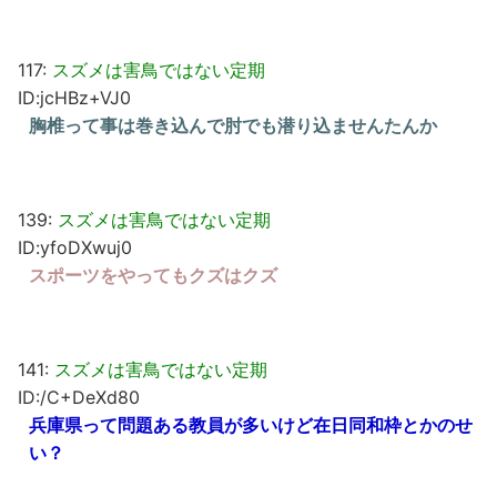
117:
スズメは害鳥ではない定期
ID:jcHBz+VJ0
胸椎って事は巻き込んで肘でも潜り込ませんたんか
139:
スズメは害鳥ではない定期
ID:yfoDXwuj0
スポーツをやってもクズはクズ
141:
スズメは害鳥ではない定期
ID:/C+DeXd80
兵庫県って問題ある教員が多いけど在日同和枠とかのせ
い？