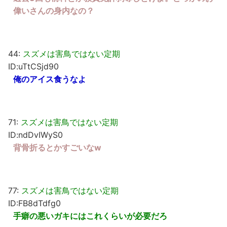
偉いさんの身内なの？
44:
スズメは害鳥ではない定期
ID:uTtCSjd90
俺のアイス食うなよ
71:
スズメは害鳥ではない定期
ID:ndDvIWyS0
背骨折るとかすごいなw
77:
スズメは害鳥ではない定期
ID:FB8dTdfg0
手癖の悪いガキにはこれくらいが必要だろ