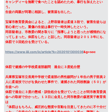
キャンディーを無断で食べたことを認めたため、暴行を加えたとい
う。
生徒の両親が同署に相談し、被害届を出した。
宝塚市教育委員会によると、上野容疑者は柔道３段で、被害生徒らは
初心者だった。重傷の生徒は暴行で一時失神したという。
同容疑者は、市教委の聞き取りに「指導しようと思ったが感情的にな
ってしまった。体罰をした」と話した。同容疑者は２０１３年にも、
体罰で３回処分を受けている。
https://www.jiji.com/jc/article?k=2020101300036
&g=soc
体罰で逮捕の中学校柔道部顧問 過去に３度処分歴
兵庫県宝塚市立長尾中学校で柔道部の男性顧問が１年生の男子部員２
人に柔道技でけがを負わせた事件で、逮捕された同校教諭（５０）が
生徒への
体罰で過去に３度の懲戒・訓告処分を受けていたことが同市教育委員
会への取材で分かった。１３日に会見した同市教委の森恵実子教育長
は
「体罰はもちろん、威圧的な態度や言動を注意してきたのに不十分だ
った」「生徒の心と体に大きな傷を負わせた」と述べ、陳謝した。