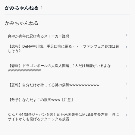
かみちゃんねる！
かみちゃんねる！
爽やか青年に忍び寄るストーカー疑惑
【悲報】DeNA中川颯、手足口病に罹る・・・ファンフェス参加は厳
しそう?
【悲報】ドラゴンボールの人造人間編、1人だけ無能がいるよな
wwwwwwwwwww
【悲報】自分だけが持ってる謎の病気wwwwwwwwww
【数学】なんだよこの漫画www【注意】
なんと44歳!侍ジャパンを苦しめた米国先発はMLB最年長左腕 時に
サイドからも投げるテクニックも披露