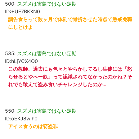
500:
スズメは害鳥ではない定期
ID:+UF7BKXN0
訓告食らって数ヶ月で体罰で骨折させた時点で懲戒免職
にしとけよ
535:
スズメは害鳥ではない定期
ID:hLjYCX4O0
この教師、過去にも色々とやらかしてるし生徒には「怒
らせるとやべー奴」って認識されてなかったのかね？そ
れでも敢えて盗み食いチャレンジしたのか…
550:
スズメは害鳥ではない定期
ID:oEKJ8wlh0
アイス食うのは窃盗罪