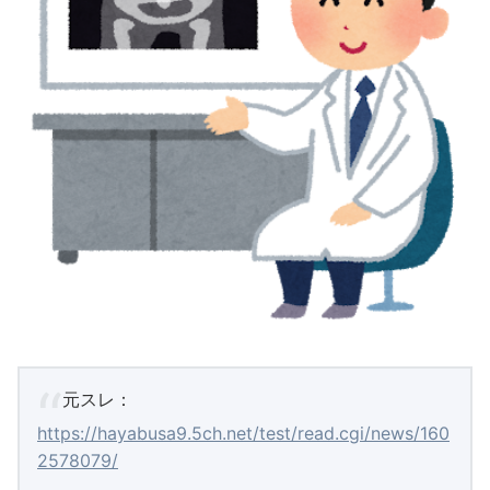
元スレ：
https://hayabusa9.5ch.net/test/read.cgi/news/160
2578079/