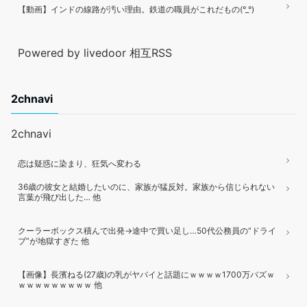
【動画】インドの線路が汚い理由。鉄道の職員がこれだもの(°_°)
Powered by livedoor 相互RSS
2chnavi
2chnavi
恋は疑惑に染まり、狂気へ変わる
36歳の彼女と結婚したいのに、家族が猛反対。家族から信じられない
言葉が飛び出した… 他
クーラーボックス積んで出発→途中で買い足し…50代公務員の“ドライ
ブ”が地獄すぎた 他
【画像】長濱ねる(27歳)の乳がヤバイと話題にｗｗｗｗ1700万バズｗ
ｗｗｗｗｗｗｗｗｗ 他