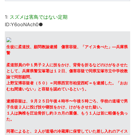
1:
スズメは害鳥ではない定期
ID:Y6ooNAch0●
生徒に柔道技、顧問教諭逮捕 傷害容疑、「アイス食べた」―兵庫県
警
柔道部員の中１男子２人に技をかけ、背骨を折るなどのけがをさせた
として、兵庫県警宝塚署は１２日、傷害容疑で同県宝塚市立中学校教
諭で同部顧問、
上野宝博容疑者（５０）＝同県西宮市柏堂西町＝を逮捕した。「おお
むね間違いない」と容疑を認めているという。
逮捕容疑は、９月２５日午後４時半〜午後５時ごろ、学校の道場で男
子生徒２人に投げ技や寝技をかけ、けがをさせた疑い。
１人は胸椎を圧迫骨折し約３カ月の重傷、もう１人は首に軽傷を負っ
た。
同署によると、２人が道場の冷蔵庫に保管していた差し入れのアイス