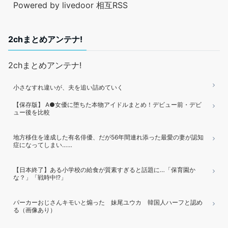
Powered by livedoor 相互RSS
2chまとめアンテナ!
2chまとめアンテナ!
小さなすれ違いが、夫を追い詰めていく
【保存版】 A●女優に堕ちた本物アイドルまとめ！デビュー前・デビ
ュー後を比較
地方移住を達成した有名俳優、だが56年間連れ添った最愛の妻が認知
症になってしまい……
【日本終了】ある小学校の給食が質素すぎると話題に…「保育園か
な？」「戦時中!?」
パーカーおじさんキモいと煽った 妹尾ユウカ 韓国人ハーフと認め
る（画像あり）