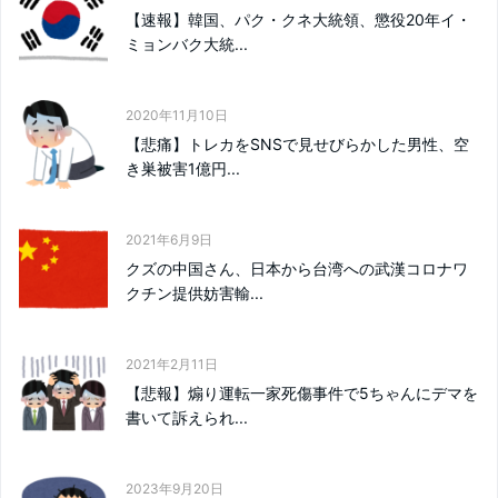
【速報】韓国、パク・クネ大統領、懲役20年イ・
ミョンバク大統...
2020年11月10日
【悲痛】トレカをSNSで見せびらかした男性、空
き巣被害1億円...
2021年6月9日
クズの中国さん、日本から台湾への武漢コロナワ
クチン提供妨害輸...
2021年2月11日
【悲報】煽り運転一家死傷事件で5ちゃんにデマを
書いて訴えられ...
2023年9月20日