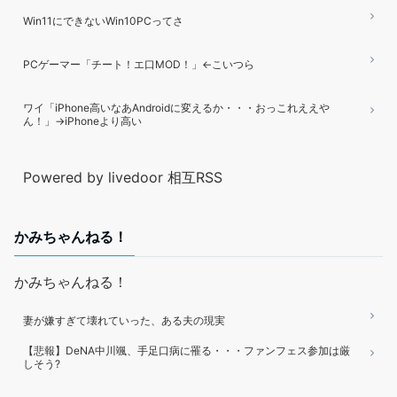
Win11にできないWin10PCってさ
PCゲーマー「チート！エ口MOD！」←こいつら
ワイ「iPhone高いなあAndroidに変えるか・・・おっこれええや
ん！」→iPhoneより高い
Powered by livedoor 相互RSS
かみちゃんねる！
かみちゃんねる！
妻が嫌すぎて壊れていった、ある夫の現実
【悲報】DeNA中川颯、手足口病に罹る・・・ファンフェス参加は厳
しそう?