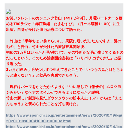
お笑いタレントのカンニング竹山（49）が19日、月曜パートナーを務
めるTBSラジオ「赤江珠緒 たまむすび」（月〜木曜後1・00）に生
出演。自身が受けた薄毛治療について語った。
竹山は「半年ちょい前ぐらいに、病院に通いだしたんですよ、髪の
毛の」と告白。竹山が受けた治療は投薬開始後、
初めの3カ月はいったん毛が抜けて、その後新たな毛が生えてくるもの
だったという。そのため治療開始当初は「バリバリはげてきた」と振
り返った。
3カ月が経過し毛が少しずつ生えてきたことで「いつもの見た目とちょ
っと違くない？」と効果を実感できたそう。
現在はパーマをかけたかのような「いい感じで（俳優の）ムロツヨ
シみたい」なヘアスタイルができるようになったと説明。
竹山の新しい髪形を見たダウンタウンの松本人志（57）からは「ええ
んちゃう」と褒められたことを打ち明けた。
https://www.sponichi.co.jp/entertainment/news/2020/10/19/kiji/
20201019s00041000310000c.html
https://www.sponichi.co.jp/entertainment/news/2020/10/14/jpe