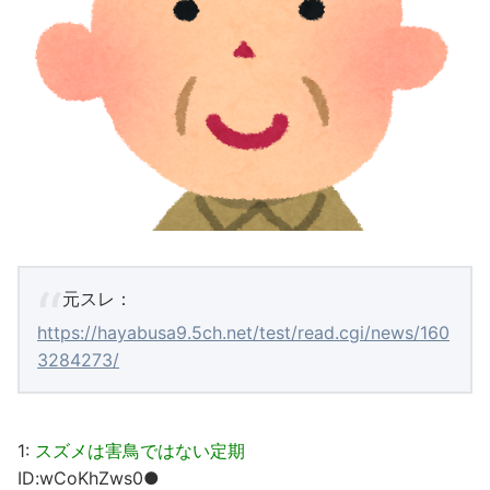
元スレ：
https://hayabusa9.5ch.net/test/read.cgi/news/160
3284273/
1:
スズメは害鳥ではない定期
ID:wCoKhZws0●