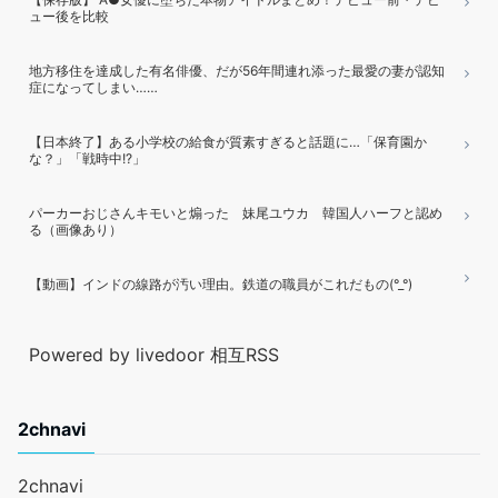
ュー後を比較
地方移住を達成した有名俳優、だが56年間連れ添った最愛の妻が認知
症になってしまい……
【日本終了】ある小学校の給食が質素すぎると話題に…「保育園か
な？」「戦時中!?」
パーカーおじさんキモいと煽った 妹尾ユウカ 韓国人ハーフと認め
る（画像あり）
【動画】インドの線路が汚い理由。鉄道の職員がこれだもの(°_°)
Powered by livedoor 相互RSS
2chnavi
2chnavi