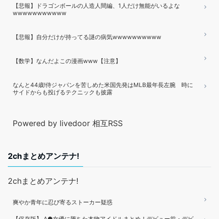
【悲報】ドラゴンボールの人造人間編、1人だけ無能がいるよな
wwwwwwwwwww
【悲報】自分だけが持ってる謎の病気wwwwwwwwww
【数学】なんだよこの漫画www【注意】
なんと44歳!侍ジャパンを苦しめた米国先発はMLB最年長左腕 時に
サイドからも投げるテクニックも披露
Powered by livedoor 相互RSS
2chまとめアンテナ!
2chまとめアンテナ!
爽やか青年に忍び寄るストーカー疑惑
【保存版】 A●女優に堕ちた本物アイドルまとめ！デビュー前・デビ