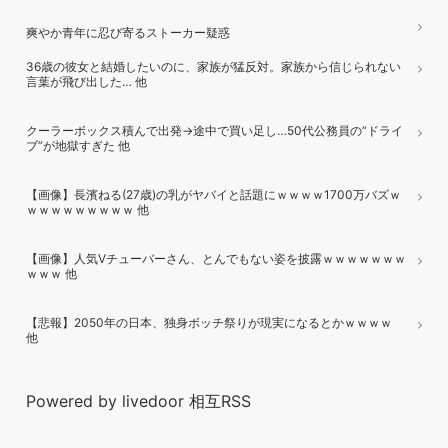
爽やか青年に忍び寄るストーカー疑惑
36歳の彼女と結婚したいのに、家族が猛反対。家族から信じられない
言葉が飛び出した… 他
クーラーボックス積んで出発→途中で買い足し…50代公務員の“ドライ
ブ”が地獄すぎた 他
【画像】長濱ねる(27歳)の乳がヤバイと話題にｗｗｗｗ1700万バズｗ
ｗｗｗｗｗｗｗｗｗ 他
【画像】人気Vチューバーさん、とんでもない姿を披露ｗｗｗｗｗｗｗ
ｗｗｗ 他
【悲報】2050年の日本、独身ボッチ祭りが現実になるとかｗｗｗｗ
他
Powered by livedoor 相互RSS