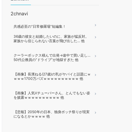
2chnavi
共感必至の“日常修羅場”短編集！
36歳の彼女と結婚したいのに、家族が猛反対。
家族から信じられない言葉が飛び出した… 他
クーラーボックス積んで出発→途中で買い足し…
50代公務員の“ドライブ”が地獄すぎた 他
【画像】長濱ねる(27歳)の乳がヤバイと話題にｗ
ｗｗｗ1700万バズｗｗｗｗｗｗｗｗｗｗ 他
【画像】人気Vチューバーさん、とんでもない姿
を披露ｗｗｗｗｗｗｗｗｗｗ 他
【悲報】2050年の日本、独身ボッチ祭りが現実
になるとかｗｗｗｗ 他