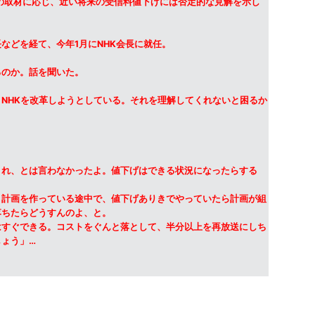
」の取材に応じ、近い将来の受信料値下げには否定的な見解を示し
などを経て、今年1月にNHK会長に就任。
るのか。話を聞いた。
NHKを改革しようとしている。それを理解してくれないと困るか
くれ、とは言わなかったよ。値下げはできる状況になったらする
ま計画を作っている途中で、値下げありきでやっていたら計画が組
落ちたらどうすんのよ、と。
はすぐできる。コストをぐんと落として、半分以上を再放送にしち
ょう」…