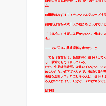
NHKの前田晃伸会長（75）が「週刊文春
た。
前田氏はみずほフィナンシャルグループ社長
前田氏は首相や武田氏の動きをどう見てい
「（首相に）挨拶には行かないと。僕はいま
ら」
――その辺りの共通理解を求めた、と。
「でも（菅首相は、受信料を）値下げして
し、最近でもそう言っている。
ただ、中期経営計画には書いていない。い
めないから。値下げありきで、番組の質が
番組を全部ボロボロにしちゃえば、値下げ
ゃえばいいわけだ。だけど、それは違うでし
以下略