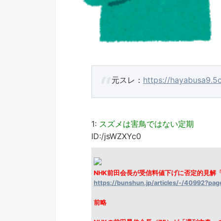
元スレ：
https://hayabusa9.5
1:
スズメは害鳥ではない定期
ID:/jsWZXYc0
NHK前田会長が受信料値下げに否定的見解
https://bunshun.jp/articles/-/40992?pa
前略