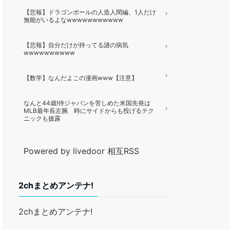
【悲報】ドラゴンボールの人造人間編、1人だけ
無能がいるよなwwwwwwwwwww
【悲報】自分だけが持ってる謎の病気
wwwwwwwwww
【数学】なんだよこの漫画www【注意】
なんと44歳!侍ジャパンを苦しめた米国先発は
MLB最年長左腕 時にサイドからも投げるテク
ニックも披露
Powered by livedoor 相互RSS
2chまとめアンテナ!
2chまとめアンテナ!