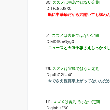
30:
スズメは害鳥ではない定期
ID:TFz85J8X0
既に中華鍋だから穴開いても構わ
51:
スズメは害鳥ではない定期
ID:MDfBmGyg0
ニュースと天気予報さえしっかり
76:
スズメは害鳥ではない定期
ID:p4bG2fU40
今でさえ視聴率上がってないんだ
111:
スズメは害鳥ではない定期
ID:glablsF60