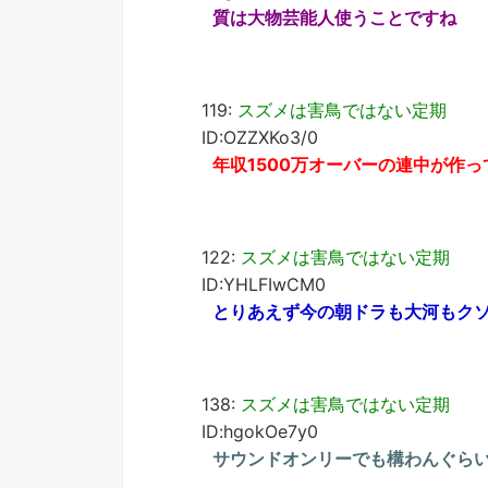
質は大物芸能人使うことですね
119:
スズメは害鳥ではない定期
ID:OZZXKo3/0
年収1500万オーバーの連中が作
122:
スズメは害鳥ではない定期
ID:YHLFIwCM0
とりあえず今の朝ドラも大河もク
138:
スズメは害鳥ではない定期
ID:hgokOe7y0
サウンドオンリーでも構わんぐら