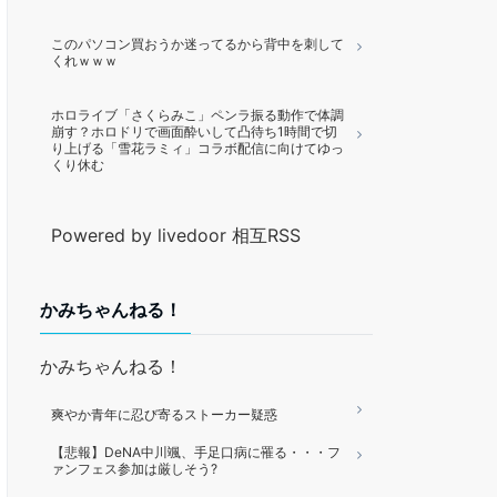
このパソコン買おうか迷ってるから背中を刺して
くれｗｗｗ
ホロライブ「さくらみこ」ペンラ振る動作で体調
崩す？ホロドリで画面酔いして凸待ち1時間で切
り上げる「雪花ラミィ」コラボ配信に向けてゆっ
くり休む
Powered by livedoor 相互RSS
かみちゃんねる！
かみちゃんねる！
爽やか青年に忍び寄るストーカー疑惑
【悲報】DeNA中川颯、手足口病に罹る・・・フ
ァンフェス参加は厳しそう?