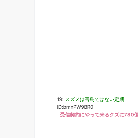
19:
スズメは害鳥ではない定期
ID:bmnPW9BR0
受信契約にやって来るクズに780億