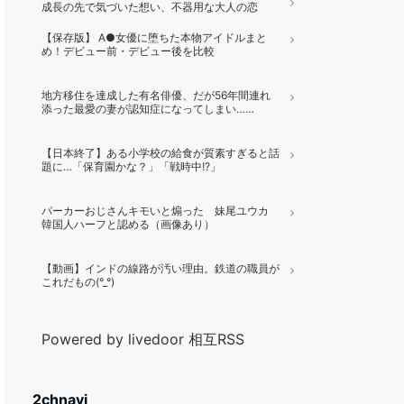
成長の先で気づいた想い、不器用な大人の恋
【保存版】 A●女優に堕ちた本物アイドルまと
め！デビュー前・デビュー後を比較
地方移住を達成した有名俳優、だが56年間連れ
添った最愛の妻が認知症になってしまい……
【日本終了】ある小学校の給食が質素すぎると話
題に…「保育園かな？」「戦時中!?」
パーカーおじさんキモいと煽った 妹尾ユウカ
韓国人ハーフと認める（画像あり）
【動画】インドの線路が汚い理由。鉄道の職員が
これだもの(°_°)
Powered by livedoor 相互RSS
2chnavi