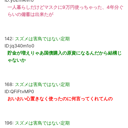
ID:yoEmRlvf0
一人暮らしだけどマスクに9万円使っちゃった、4年分ぐ
らいの備蓄は出来たが
142:
スズメは害鳥ではない定期
ID:jq340m1o0
貯金が増えりゃあ国債購入の原資になるんだから結構じ
ゃないか
168:
スズメは害鳥ではない定期
ID:QFiFtvMP0
おいおい心置きなく使ったのに何言ってくれてんの
196:
スズメは害鳥ではない定期