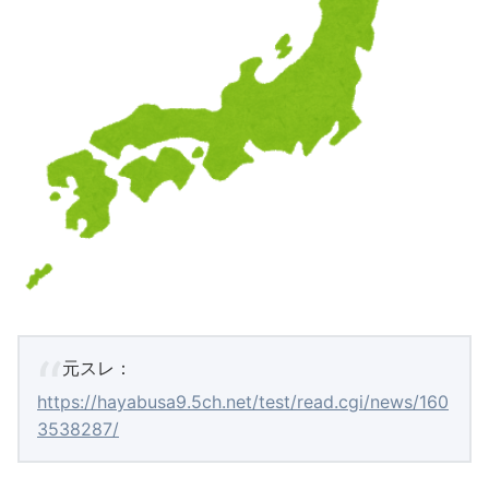
元スレ：
https://hayabusa9.5ch.net/test/read.cgi/news/160
3538287/