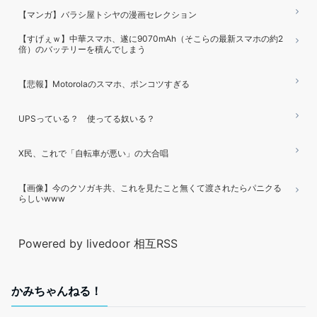
【マンガ】バラシ屋トシヤの漫画セレクション
【すげぇｗ】中華スマホ、遂に9070mAh（そこらの最新スマホの約2
倍）のバッテリーを積んでしまう
【悲報】Motorolaのスマホ、ポンコツすぎる
UPSっている？ 使ってる奴いる？
X民、これで「自転車が悪い」の大合唱
【画像】今のクソガキ共、これを見たこと無くて渡されたらパニクる
らしいwww
Powered by livedoor 相互RSS
かみちゃんねる！