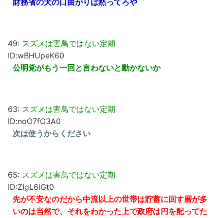
財務省の犬の口曲がりは黙ってろや
49:
スズメは害鳥ではない定期
ID:wBHUpeK60
公明党がもう一回と言わないと動かないか
63:
スズメは害鳥ではない定期
ID:noO7fO3A0
次は使うからください
65:
スズメは害鳥ではない定期
ID:ZIgL6lGt0
先が不安なのだから中流以上の世帯は貯蓄に回す層が多
いのは当然で、それをわかった上で政府は円を配ってた