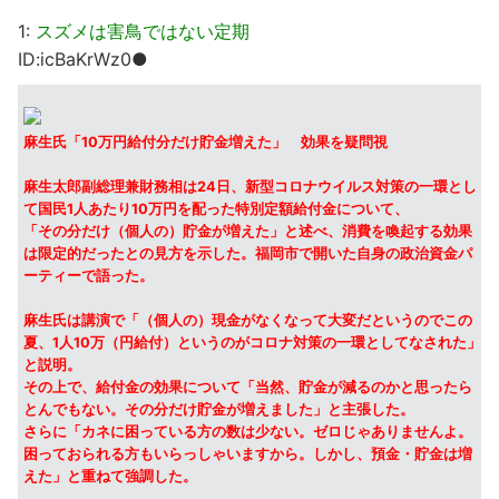
1:
スズメは害鳥ではない定期
ID:icBaKrWz0●
麻生氏「10万円給付分だけ貯金増えた」 効果を疑問視
麻生太郎副総理兼財務相は24日、新型コロナウイルス対策の一環とし
て国民1人あたり10万円を配った特別定額給付金について、
「その分だけ（個人の）貯金が増えた」と述べ、消費を喚起する効果
は限定的だったとの見方を示した。福岡市で開いた自身の政治資金パ
ーティーで語った。
麻生氏は講演で「（個人の）現金がなくなって大変だというのでこの
夏、1人10万（円給付）というのがコロナ対策の一環としてなされた」
と説明。
その上で、給付金の効果について「当然、貯金が減るのかと思ったら
とんでもない。その分だけ貯金が増えました」と主張した。
さらに「カネに困っている方の数は少ない。ゼロじゃありませんよ。
困っておられる方もいらっしゃいますから。しかし、預金・貯金は増
えた」と重ねて強調した。