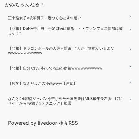
かみちゃんねる！
三十路女子×後輩男子、近づく心とすれ違い
【悲報】DeNA中川颯、手足口病に罹る・・・ファンフェス参加は厳
しそう?
【悲報】ドラゴンボールの人造人間編、1人だけ無能がいるよな
wwwwwwwwwww
【悲報】自分だけが持ってる謎の病気wwwwwwwwww
【数学】なんだよこの漫画www【注意】
なんと44歳!侍ジャパンを苦しめた米国先発はMLB最年長左腕 時に
サイドからも投げるテクニックも披露
Powered by livedoor 相互RSS