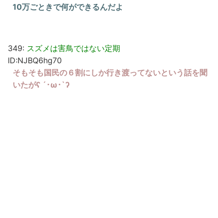
10万ごときで何ができるんだよ
349:
スズメは害鳥ではない定期
ID:NJBQ6hg70
そもそも国民の６割にしか行き渡ってないという話を聞
いたがʕ ´･ω･`ʔ