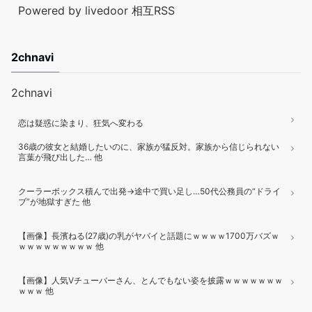
Powered by livedoor 相互RSS
2chnavi
2chnavi
恋は疑惑に染まり、狂気へ変わる
36歳の彼女と結婚したいのに、家族が猛反対。家族から信じられない
言葉が飛び出した… 他
クーラーボックス積んで出発→途中で買い足し…50代公務員の“ドライ
ブ”が地獄すぎた 他
【画像】長濱ねる(27歳)の乳がヤバイと話題にｗｗｗｗ1700万バズｗ
ｗｗｗｗｗｗｗｗｗ 他
【画像】人気Vチューバーさん、とんでもない姿を披露ｗｗｗｗｗｗｗ
ｗｗｗ 他