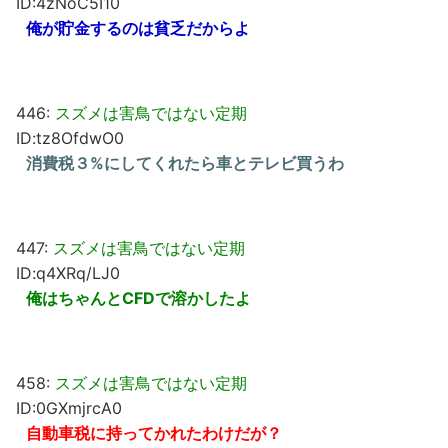
ID:4zNoC5I10
俺が貯金するのは貧乏だからよ
446:
スズメは害鳥ではない定期
ID:tz8OfdwO0
消費税３%にしてくれたら車とテレビ買うわ
447:
スズメは害鳥ではない定期
ID:q4XRq/LJ0
俺はちゃんとCFDで溶かしたよ
458:
スズメは害鳥ではない定期
ID:0GXmjrcA0
自動車税に持ってかれたわけだが？