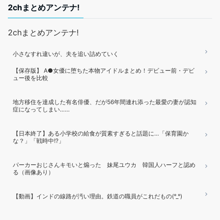
2chまとめアンテナ!
2chまとめアンテナ!
小さなすれ違いが、夫を追い詰めていく
【保存版】 A●女優に堕ちた本物アイドルまとめ！デビュー前・デビ
ュー後を比較
地方移住を達成した有名俳優、だが56年間連れ添った最愛の妻が認知
症になってしまい……
【日本終了】ある小学校の給食が質素すぎると話題に…「保育園か
な？」「戦時中!?」
パーカーおじさんキモいと煽った 妹尾ユウカ 韓国人ハーフと認め
る（画像あり）
【動画】インドの線路が汚い理由。鉄道の職員がこれだもの(°_°)