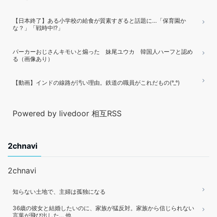
【日本終了】ある小学校の給食が質素すぎると話題に…「保育園か
な？」「戦時中!?」
パーカーおじさんキモいと煽った 妹尾ユウカ 韓国人ハーフと認め
る（画像あり）
【動画】インドの線路が汚い理由。鉄道の職員がこれだもの(°_°)
Powered by livedoor 相互RSS
2chnavi
2chnavi
知らない土地で、主婦は孤独になる
36歳の彼女と結婚したいのに、家族が猛反対。家族から信じられない
言葉が飛び出した… 他