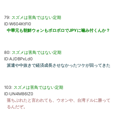
79:
スズメは害鳥ではない定期
ID:W604KtFl0
中華元も朝鮮ウォンもボロボロでJPYに噛み付くんか？
80:
スズメは害鳥ではない定期
ID:AJDBPxLd0
派遣や中抜きで経済成長させなかったツケが回ってきた
103:
スズメは害鳥ではない定期
ID:UN4M86lZ0
落ちぶれたと言われても、ウオンや、台湾ドルに勝って
るんだぞ。