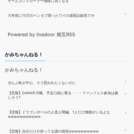
ゲームコントローラー地味に高くなる
六年前に10万のペンタブ買ったワイの成長記録見てや
Powered by livedoor 相互RSS
かみちゃんねる！
かみちゃんねる！
ぜんぶ私が中心、そう思われたくないのに
【悲報】DeNA中川颯、手足口病に罹る・・・ファンフェス参加は厳
しそう?
【悲報】ドラゴンボールの人造人間編、1人だけ無能がいるよな
wwwwwwwwwww
【悲報】自分だけが持ってる謎の病気wwwwwwwwww