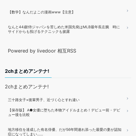
【数学】なんだよこの漫画www【注意】
なんと44歳!侍ジャパンを苦しめた米国先発はMLB最年長左腕 時に
サイドからも投げるテクニックも披露
Powered by livedoor 相互RSS
2chまとめアンテナ!
2chまとめアンテナ!
三十路女子×後輩男子、近づく心とすれ違い
【保存版】 A●女優に堕ちた本物アイドルまとめ！デビュー前・デビ
ュー後を比較
地方移住を達成した有名俳優、だが56年間連れ添った最愛の妻が認知
症になってしまい……