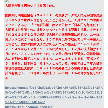
人民元が日本円抜いて世界第４位に
国際銀行間通信協会（ＳＷＩＦＴ）の最新データで人民元が国際決済
ランキングで世界４位となったことが分かった。１月２３日の中国メ
ディアによると、『上海証券報』は２２日付で「日本円を超えた！
人民元は世界第４位の通貨となった」と題する記事を掲載。ＳＷＩＦ
Ｔの２０２１年１２月の統計で人民元の国際決済は米ドル、ユーロ、
英ポンドに次ぐ４位となり、１５年８月以降で初めて日本円を超えた
と報じた。世界の国際決済に占める人民元の割合は２１年１１月の
２．１４％から１２月に２．７％に拡大した。１２月の決済額は１１
月に比べて３４．６％増だった。１２月の他の主要通貨の国際決済に
占める割合は米ドル４０．５１％、ユーロ３６．６５％、英ポンド
５．８９％、日本円２．５８％となっている。中国では１７年の資本
市場の開放拡大以来、１８〜２１年の外資による域内債券と証券の累
計保有額は７０００億米ドルに上り、年平均３４％の伸びを見せてい
る。
https://hkmn.jp/%e4%ba%ba%e6%b0%91%e5%85%83%e3%81%
8c%e6%97%a5%e6%9c%ac%e5%86%86%e6%8a%9c%e3%81%8
4%e3%81%a6%e4%b8%96%e7%95%8c%e7%ac%ac%ef%bc%94
%e4%bd%8d%e3%81%ab/
https://i.imgur.com/aludceB.jpg