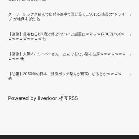
クーラーボックス積んで出発→途中で買い足し…50代公務員の“ドライ
ブ”が地獄すぎた 他
【画像】長濱ねる(27歳)の乳がヤバイと話題にｗｗｗｗ1700万バズｗ
ｗｗｗｗｗｗｗｗｗ 他
【画像】人気Vチューバーさん、とんでもない姿を披露ｗｗｗｗｗｗｗ
ｗｗｗ 他
【悲報】2050年の日本、独身ボッチ祭りが現実になるとかｗｗｗｗ
他
Powered by livedoor 相互RSS