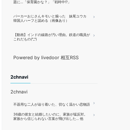
題に…「保育園かな？」「戦時中!?」
パーカーおじさんキモいと煽った 妹尾ユウカ
韓国人ハーフと認める（画像あり）
【動画】インドの線路が汚い理由。鉄道の職員が
これだもの(°_°)
Powered by livedoor 相互RSS
2chnavi
2chnavi
不器用な二人が辿り着いた、切なく温かい恋物語
36歳の彼女と結婚したいのに、家族が猛反対。
家族から信じられない言葉が飛び出した… 他