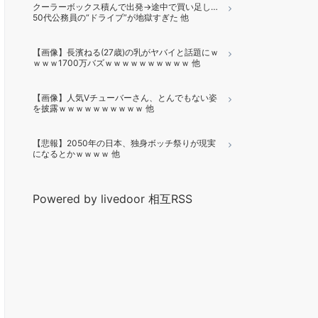
クーラーボックス積んで出発→途中で買い足し…
50代公務員の“ドライブ”が地獄すぎた 他
【画像】長濱ねる(27歳)の乳がヤバイと話題にｗ
ｗｗｗ1700万バズｗｗｗｗｗｗｗｗｗｗ 他
【画像】人気Vチューバーさん、とんでもない姿
を披露ｗｗｗｗｗｗｗｗｗｗ 他
【悲報】2050年の日本、独身ボッチ祭りが現実
になるとかｗｗｗｗ 他
Powered by livedoor 相互RSS