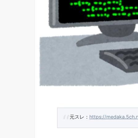
元スレ：
https://medaka.5ch.