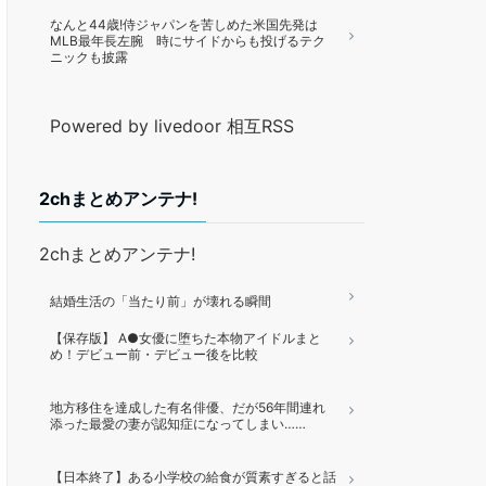
なんと44歳!侍ジャパンを苦しめた米国先発は
MLB最年長左腕 時にサイドからも投げるテク
ニックも披露
Powered by livedoor 相互RSS
2chまとめアンテナ!
2chまとめアンテナ!
結婚生活の「当たり前」が壊れる瞬間
【保存版】 A●女優に堕ちた本物アイドルまと
め！デビュー前・デビュー後を比較
地方移住を達成した有名俳優、だが56年間連れ
添った最愛の妻が認知症になってしまい……
【日本終了】ある小学校の給食が質素すぎると話