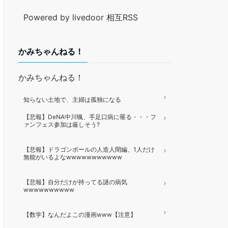
Powered by livedoor 相互RSS
かみちゃんねる！
かみちゃんねる！
知らない土地で、主婦は孤独になる
【悲報】DeNA中川颯、手足口病に罹る・・・フ
ァンフェス参加は厳しそう?
【悲報】ドラゴンボールの人造人間編、1人だけ
無能がいるよなwwwwwwwwwww
【悲報】自分だけが持ってる謎の病気
wwwwwwwwww
【数学】なんだよこの漫画www【注意】