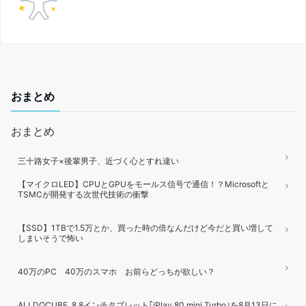
おまとめ
おまとめ
三十路女子×後輩男子、近づく心とすれ違い
【マイクロLED】CPUとGPUをモールス信号で通信！？Microsoftと
TSMCが開発する次世代技術の衝撃
【SSD】1TBで1.5万とか、買った時の倍なんだけど今だと買い増して
しまいそうで怖い
40万のPC 40万のスマホ お前らどっちが欲しい？
ALLDOCUBE､8.8インチタブレット｢iPlay 80 mini Turbo｣を8月13日に