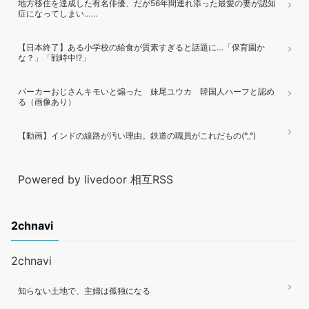
地方移住を達成した有名俳優、だが56年間連れ添った最愛の妻が認知
症になってしまい……
【日本終了】ある小学校の給食が質素すぎると話題に…「保育園か
な？」「戦時中!?」
パーカーおじさんキモいと煽った 妹尾ユウカ 韓国人ハーフと認め
る（画像あり）
【動画】インドの線路が汚い理由。鉄道の職員がこれだもの(°_°)
Powered by livedoor 相互RSS
2chnavi
2chnavi
知らない土地で、主婦は孤独になる