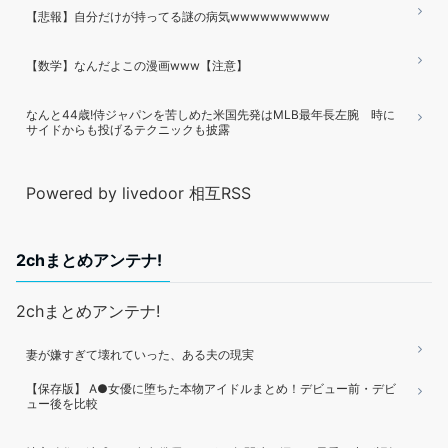
【悲報】自分だけが持ってる謎の病気wwwwwwwwww
【数学】なんだよこの漫画www【注意】
なんと44歳!侍ジャパンを苦しめた米国先発はMLB最年長左腕 時に
サイドからも投げるテクニックも披露
Powered by livedoor 相互RSS
2chまとめアンテナ!
2chまとめアンテナ!
妻が嫌すぎて壊れていった、ある夫の現実
【保存版】 A●女優に堕ちた本物アイドルまとめ！デビュー前・デビ
ュー後を比較