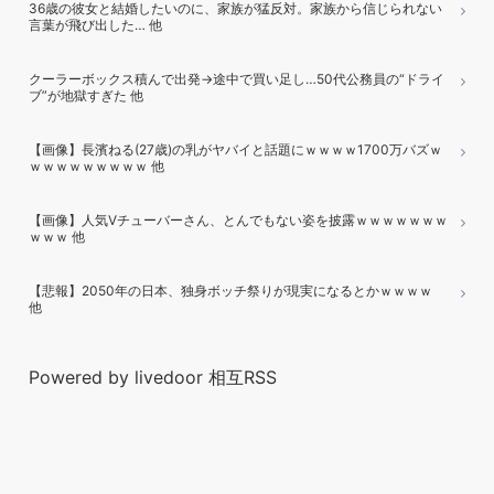
36歳の彼女と結婚したいのに、家族が猛反対。家族から信じられない
言葉が飛び出した… 他
クーラーボックス積んで出発→途中で買い足し…50代公務員の“ドライ
ブ”が地獄すぎた 他
【画像】長濱ねる(27歳)の乳がヤバイと話題にｗｗｗｗ1700万バズｗ
ｗｗｗｗｗｗｗｗｗ 他
【画像】人気Vチューバーさん、とんでもない姿を披露ｗｗｗｗｗｗｗ
ｗｗｗ 他
【悲報】2050年の日本、独身ボッチ祭りが現実になるとかｗｗｗｗ
他
Powered by livedoor 相互RSS