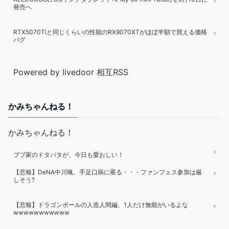
発売へ
RTX5070Tiと同じくらいの性能のRX9070XTがほぼ半額で買える価格
バグ
Powered by livedoor 相互RSS
かみちゃんねる！
かみちゃんねる！
ブブ家のドタバタが、今日も愛おしい！
【悲報】DeNA中川颯、手足口病に罹る・・・ファンフェス参加は厳
しそう?
【悲報】ドラゴンボールの人造人間編、1人だけ無能がいるよな
wwwwwwwwwww