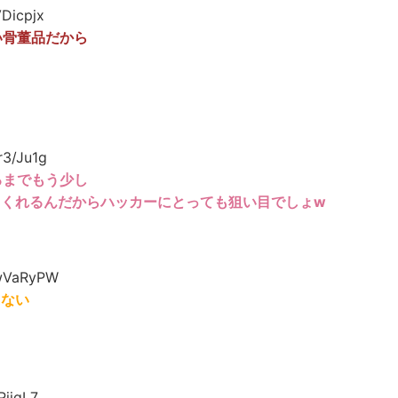
Dicpjx
い骨董品だから
r3/Ju1g
るまでもう少し
てくれるんだからハッカーにとっても狙い目でしょw
wVaRyPW
くない
PjjgL7