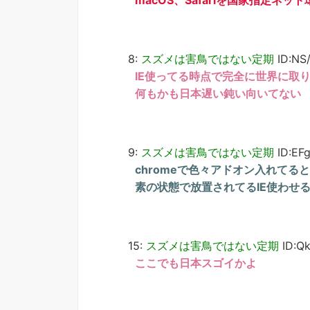
macOS、Safariを国家指定ネ
8:
スズメは害鳥ではない定期
ID:NS
IE使ってる時点で完全に世界に取
何もかも日本遅い鈍い向いてない
9:
スズメは害鳥ではない定期
ID:EF
chromeで色々アドオン入れて
素の状態で放置されてるIE使わせ
15:
スズメは害鳥ではない定期
ID:Q
ここでも日本スゴイかよ