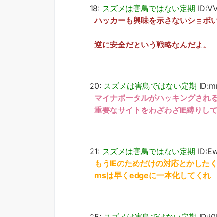
18:
スズメは害鳥ではない定期
ID:VV
ハッカーも興味を示さないショボ
逆に安全だという戦略なんだよ。
20:
スズメは害鳥ではない定期
ID:m
マイナポータルがハッキングされ
重要なサイトをわざわざIE縛りし
21:
スズメは害鳥ではない定期
ID:E
もうIEのためだけの対応とかした
msは早くedgeに一本化してくれ
25:
スズメは害鳥ではない定期
ID:j0