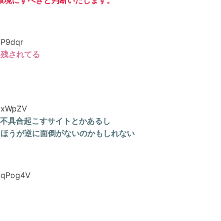
ット環境にすべきと判断いたします。
/P9dqr
り残されてる
gxWpZV
ると不具合起こすサイトとかあるし
るほうが逆に面倒がないのかもしれない
kqPog4V