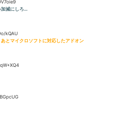
DV7oie9
い加減にしろ…
9o/kQAU
、あとマイクロソフトに対応したアドオン
SqW+XQ4
kBGpcUG