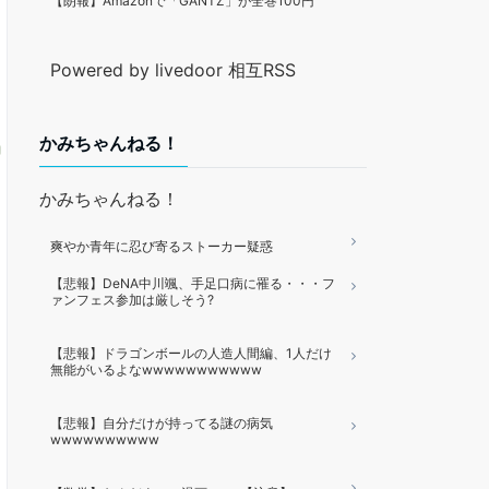
【朗報】Amazonで「GANTZ」が全巻100円
Powered by livedoor 相互RSS
かみちゃんねる！
かみちゃんねる！
爽やか青年に忍び寄るストーカー疑惑
【悲報】DeNA中川颯、手足口病に罹る・・・フ
ァンフェス参加は厳しそう?
【悲報】ドラゴンボールの人造人間編、1人だけ
無能がいるよなwwwwwwwwwww
【悲報】自分だけが持ってる謎の病気
wwwwwwwwww