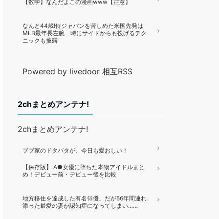
【数学】なんだよこの漫画www【注意】
なんと44歳!侍ジャパンを苦しめた米国先発は
MLB最年長左腕 時にサイドからも投げるテク
ニックも披露
Powered by livedoor 相互RSS
2chまとめアンテナ!
2chまとめアンテナ!
ブブ家のドタバタが、今日も愛おしい！
【保存版】 A●女優に堕ちた本物アイドルまと
め！デビュー前・デビュー後を比較
地方移住を達成した有名俳優、だが56年間連れ
添った最愛の妻が認知症になってしまい……