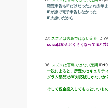
確定申告もIEだけだったよね去年
IEが嫌で電子申告しなかった
IE大嫌いだから
27:
スズメは害鳥ではない定期
ID:Y
suicaはめんどくさくなってIE
36:
スズメは害鳥ではない定期
ID:f
一説によると、所定のセキュリティ
グラム部品)がIE対応版しかないか
そして税金投入してもっといいも