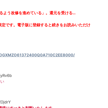
るよう改修を進めている」。還元を受ける…
限定です。電子版に登録すると続きをお読みいただけ
icle/DGXMZO61372400Q0A710C2EE8000/
XyRv6b
すい
ZOjdrY