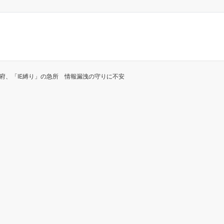
政府、「IE縛り」の急所 情報漏洩の守りに不安