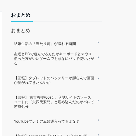
おまとめ
おまとめ
結婚生活の「当たり前」が壊れる瞬間
友達とPCで遊んでるんだがキーボードとマウス
使った方がいいゲームでも頑なにパッド使いたが
る
【悲報】タブレットのバッテリーが膨らんで画面
が剥がれてきたんやが
【悲報】 東大教授(60代)、入試サイトのソース
コードに「六四天安門」と埋め込んだのがバレて
懲戒処分
YouTubeプレミアム普通入ってるよな？