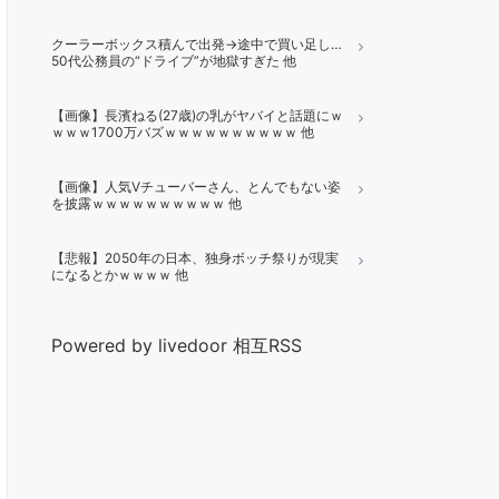
クーラーボックス積んで出発→途中で買い足し…
50代公務員の“ドライブ”が地獄すぎた 他
【画像】長濱ねる(27歳)の乳がヤバイと話題にｗ
ｗｗｗ1700万バズｗｗｗｗｗｗｗｗｗｗ 他
【画像】人気Vチューバーさん、とんでもない姿
を披露ｗｗｗｗｗｗｗｗｗｗ 他
【悲報】2050年の日本、独身ボッチ祭りが現実
になるとかｗｗｗｗ 他
Powered by livedoor 相互RSS