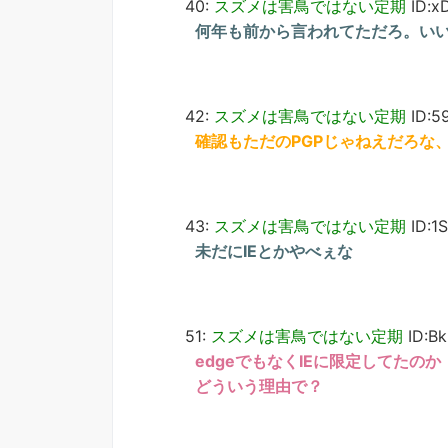
40:
スズメは害鳥ではない定期
ID:x
何年も前から言われてただろ。い
42:
スズメは害鳥ではない定期
ID:5
確認もただのPGPじゃねえだろな
43:
スズメは害鳥ではない定期
ID:1
未だにIEとかやべぇな
51:
スズメは害鳥ではない定期
ID:B
edgeでもなくIEに限定してたのか
どういう理由で？