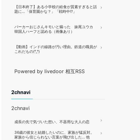
【日本終了】ある小学校の給食が質素すぎると話
題に…「保育園かな？」「戦時中!?」
パーカーおじさんキモいと煽った 妹尾ユウカ
韓国人ハーフと認める（画像あり）
【動画】インドの線路が汚い理由。鉄道の職員が
これだもの(°_°)
Powered by livedoor 相互RSS
2chnavi
2chnavi
成長の先で気づいた想い、不器用な大人の恋
36歳の彼女と結婚したいのに、家族が猛反対。
家族から信じられない言葉が飛び出した… 他