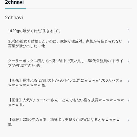
2chnavi
2chnavi
1420gの娘がくれた“生きる力”。
36歳の彼女と結婚したいのに、家族が猛反対。家族から信じられない
言葉が飛び出した… 他
クーラーボックス積んで出発→途中で買い足し…50代公務員の“ドライ
ブ”が地獄すぎた 他
【画像】長濱ねる(27歳)の乳がヤバイと話題にｗｗｗｗ1700万バズｗ
ｗｗｗｗｗｗｗｗｗ 他
【画像】人気Vチューバーさん、とんでもない姿を披露ｗｗｗｗｗｗｗ
ｗｗｗ 他
【悲報】2050年の日本、独身ボッチ祭りが現実になるとかｗｗｗｗ
他