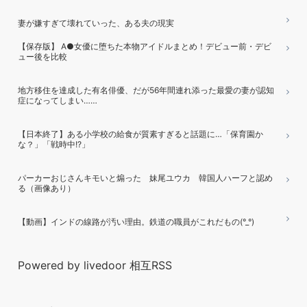
妻が嫌すぎて壊れていった、ある夫の現実
【保存版】 A●女優に堕ちた本物アイドルまとめ！デビュー前・デビ
ュー後を比較
地方移住を達成した有名俳優、だが56年間連れ添った最愛の妻が認知
症になってしまい……
【日本終了】ある小学校の給食が質素すぎると話題に…「保育園か
な？」「戦時中!?」
パーカーおじさんキモいと煽った 妹尾ユウカ 韓国人ハーフと認め
る（画像あり）
【動画】インドの線路が汚い理由。鉄道の職員がこれだもの(°_°)
Powered by livedoor 相互RSS