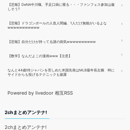
【悲報】DeNA中川颯、手足口病に罹る・・・ファンフェス参加は厳
しそう?
【悲報】ドラゴンボールの人造人間編、1人だけ無能がいるよな
wwwwwwwwwww
【悲報】自分だけが持ってる謎の病気wwwwwwwwww
【数学】なんだよこの漫画www【注意】
なんと44歳!侍ジャパンを苦しめた米国先発はMLB最年長左腕 時に
サイドからも投げるテクニックも披露
Powered by livedoor 相互RSS
2chまとめアンテナ!
2chまとめアンテナ!