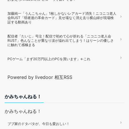
加藤純一「うんこちゃん」1枚しかないレアカード消失！ニコニコ老人
会RUST「弱者達の革命カード」見せ場なく消え去り横山緑が現場検
証する動画あり
配信者「たいじ」号泣！配信で初めて心が折れる「ニコニコ老人会
RUST」色んなことが重なり涙が溢れ出てしまう！はりーシの優しさ
に触れて感極まる
PCゲーム「まず20万円以上のPCを買います」←これ
Powered by livedoor 相互RSS
かみちゃんねる！
かみちゃんねる！
ブブ家のドタバタが、今日も愛おしい！