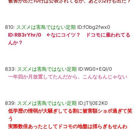
被害が出た10行は公表されてるが、あとの2行も出た？
810:
スズメは害鳥ではない定期
ID:fObg2fwx0
ID:RB3rYhr/0 ←なにコイツ？ ドコモに雇われてる
んか？
833:
スズメは害鳥ではない定期
ID:WG0+EQl/0
一年四か月放置してたんだから、こんなもんじゃない
839:
スズメは害鳥ではない定期
ID:jT1j0E2K0
低学歴の情弱が大騒ぎしてる割に被害額ショボ過ぎて笑
う
実際数倍あったとしてドコモの地盤は揺らぎもせんわ