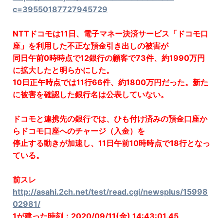
c=39550187727945729
NTTドコモは11日、電子マネー決済サービス「ドコモ口
座」を利用した不正な預金引き出しの被害が
同日午前0時時点で12銀行の顧客で73件、約1990万円
に拡大したと明らかにした。
10日正午時点では11行66件、約1800万円だった。新た
に被害を確認した銀行名は公表していない。
ドコモと連携先の銀行では、ひも付け済みの預金口座か
らドコモ口座へのチャージ（入金）を
停止する動きが加速し、11日午前10時時点で18行となっ
ている。
前スレ
http://asahi.2ch.net/test/read.cgi/newsplus/15998
02981/
1が建った時刻：2020/09/11(金) 14:43:01.45