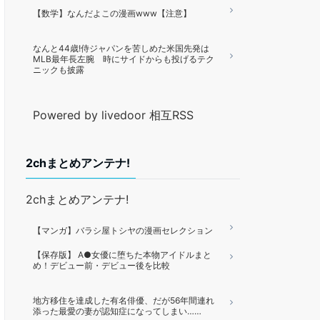
【数学】なんだよこの漫画www【注意】
なんと44歳!侍ジャパンを苦しめた米国先発は
MLB最年長左腕 時にサイドからも投げるテク
ニックも披露
Powered by livedoor 相互RSS
2chまとめアンテナ!
2chまとめアンテナ!
【マンガ】バラシ屋トシヤの漫画セレクション
【保存版】 A●女優に堕ちた本物アイドルまと
め！デビュー前・デビュー後を比較
地方移住を達成した有名俳優、だが56年間連れ
添った最愛の妻が認知症になってしまい……