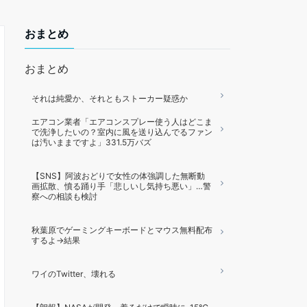
おまとめ
おまとめ
それは純愛か、それともストーカー疑惑か
エアコン業者「エアコンスプレー使う人はどこま
で洗浄したいの？室内に風を送り込んでるファン
は汚いままですよ」331.5万バズ
【SNS】阿波おどりで女性の体強調した無断動
画拡散、憤る踊り手「悲しいし気持ち悪い」…警
察への相談も検討
秋葉原でゲーミングキーボードとマウス無料配布
するよ→結果
ワイのTwitter、壊れる