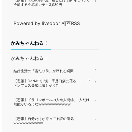
【朗報】NASAが開発、着るだけで瞬時に-15℃
冷却する冷感ポンチョ3,980円！
Powered by livedoor 相互RSS
かみちゃんねる！
かみちゃんねる！
結婚生活の「当たり前」が壊れる瞬間
【悲報】DeNA中川颯、手足口病に罹る・・・フ
ァンフェス参加は厳しそう?
【悲報】ドラゴンボールの人造人間編、1人だけ
無能がいるよなwwwwwwwwwww
【悲報】自分だけが持ってる謎の病気
wwwwwwwwww