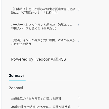
【日本終了】ある小学校の給食が質素すぎると話
題に…「保育園かな？」「戦時中!?」
パーカーおじさんキモいと煽った 妹尾ユウカ
韓国人ハーフと認める（画像あり）
【動画】インドの線路が汚い理由。鉄道の職員が
これだもの(°_°)
Powered by livedoor 相互RSS
2chnavi
2chnavi
結婚生活の「当たり前」が壊れる瞬間
36歳の彼女と結婚したいのに、家族が猛反対。