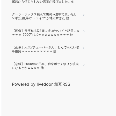
家族から信じられない言葉が飛び出した… 他
クーラーボックス積んで出発→途中で買い足し…
50代公務員の“ドライブ”が地獄すぎた 他
【画像】長濱ねる(27歳)の乳がヤバイと話題にｗ
ｗｗｗ1700万バズｗｗｗｗｗｗｗｗｗｗ 他
【画像】人気Vチューバーさん、とんでもない姿
を披露ｗｗｗｗｗｗｗｗｗｗ 他
【悲報】2050年の日本、独身ボッチ祭りが現実
になるとかｗｗｗｗ 他
Powered by livedoor 相互RSS