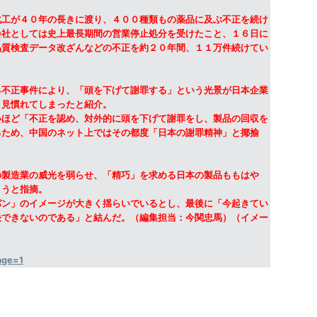
工が４０年の長きに渡り、４００種類もの薬品に及ぶ不正を続け
会社としては史上最長期間の営業停止処分を受けたこと、１６日に
品質検査データ改ざんなどの不正を約２０年間、１１万件続けてい
不正事件により、「頭を下げて謝罪する」という光景が日本企業
り見慣れてしまったと紹介。
いほど「不正を認め、対外的に頭を下げて謝罪をし、製品の回収を
るため、中国のネット上ではその都度「日本の謝罪精神」と揶揄
製造業の威光を弱らせ、「精巧」を求める日本の製品ももはや
まうと指摘。
パン」のイメージが大きく揺らいでいるとし、最後に「今起きてい
決できないのである」と結んだ。（編集担当：今関忠馬）（イメー
age=1