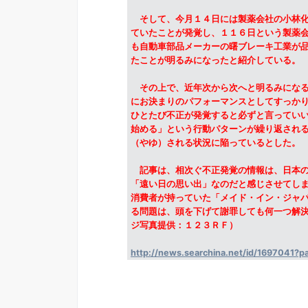
そして、今月１４日には製薬会社の小林化
ていたことが発覚し、１１６日という製薬
も自動車部品メーカーの曙ブレーキ工業が
たことが明るみになったと紹介している。
その上で、近年次から次へと明るみになる
にお決まりのパフォーマンスとしてすっか
ひとたび不正が発覚すると必ずと言ってい
始める」という行動パターンが繰り返され
（やゆ）される状況に陥っているとした。
記事は、相次ぐ不正発覚の情報は、日本の
「遠い日の思い出」なのだと感じさせてし
消費者が持っていた「メイド・イン・ジャ
る問題は、頭を下げて謝罪しても何一つ解
ジ写真提供：１２３ＲＦ）
http://news.searchina.net/id/1697041?p