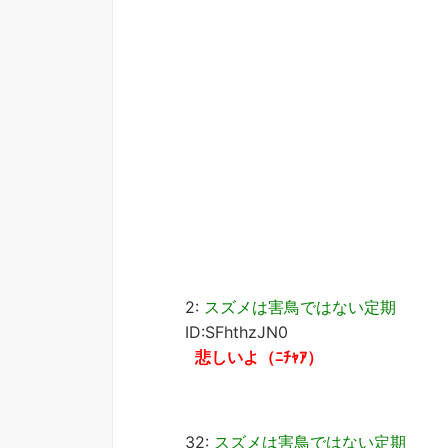
2:
スズメは害鳥ではない定期
ID:SFhthzJN0
悲しいよ（ﾆﾁｬｱ）
32:
スズメは害鳥ではない定期