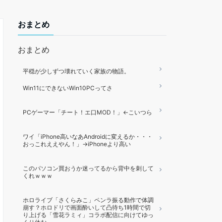
おまとめ
おまとめ
平穏が少しずつ壊れていく家族の物語。
Win11にできないWin10PCってさ
PCゲーマー「チート！エ口MOD！」←こいつら
ワイ「iPhone高いなあAndroidに変えるか・・・
おっこれええやん！」→iPhoneより高い
このパソコン買おうか迷ってるから背中を刺して
くれｗｗｗ
ホロライブ「さくらみこ」ペンラ振る動作で体調
崩す？ホロドリで画面酔いして凸待ち1時間で切
り上げる「雪花ラミィ」コラボ配信に向けてゆっ