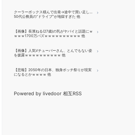
クーラーボックス積んで出発→途中で買い足し…
50代公務員の“ドライブ”が地獄すぎた 他
【画像】長濱ねる(27歳)の乳がヤバイと話題にｗ
ｗｗｗ1700万バズｗｗｗｗｗｗｗｗｗｗ 他
【画像】人気Vチューバーさん、とんでもない姿
を披露ｗｗｗｗｗｗｗｗｗｗ 他
【悲報】2050年の日本、独身ボッチ祭りが現実
になるとかｗｗｗｗ 他
Powered by livedoor 相互RSS