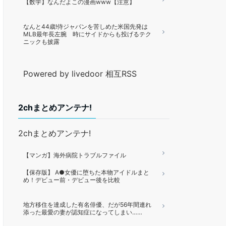
【数学】なんだよこの漫画www【注意】
なんと44歳!侍ジャパンを苦しめた米国先発は
MLB最年長左腕 時にサイドからも投げるテク
ニックも披露
Powered by livedoor 相互RSS
2chまとめアンテナ!
2chまとめアンテナ!
【マンガ】海外病院トラブルファイル
【保存版】 A●女優に堕ちた本物アイドルまと
め！デビュー前・デビュー後を比較
地方移住を達成した有名俳優、だが56年間連れ
添った最愛の妻が認知症になってしまい……