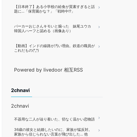
【日本終了】ある小学校の給食が質素すぎると話
題に…「保育園かな？」「戦時中!?」
パーカーおじさんキモいと煽った 妹尾ユウカ
韓国人ハーフと認める（画像あり）
【動画】インドの線路が汚い理由。鉄道の職員が
これだもの(°_°)
Powered by livedoor 相互RSS
2chnavi
2chnavi
不器用な二人が辿り着いた、切なく温かい恋物語
36歳の彼女と結婚したいのに、家族が猛反対。
家族から信じられない言葉が飛び出した… 他