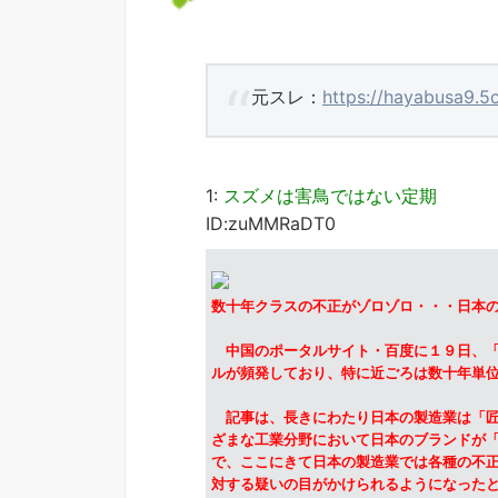
元スレ：
https://hayabusa9.5
1:
スズメは害鳥ではない定期
ID:zuMMRaDT0
数十年クラスの不正がゾロゾロ・・・日本
中国のポータルサイト・百度に１９日、「
ルが頻発しており、特に近ごろは数十年単
記事は、長きにわたり日本の製造業は「匠
ざまな工業分野において日本のブランドが
で、ここにきて日本の製造業では各種の不
対する疑いの目がかけられるようになった