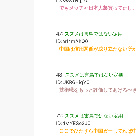
ID:Kw8xNgj50
でもメッチャ日本人製買ってたし
47:
スズメは害鳥ではない定期
ID:arI4mAhQ0
中国は信用関係が成り立たない所
48:
スズメは害鳥ではない定期
ID:UKRG+iqY0
技術職をもっと評価してあげるべ
72:
スズメは害鳥ではない定期
ID:dMYESe2J0
ここでひたすら中国ガーしてれば