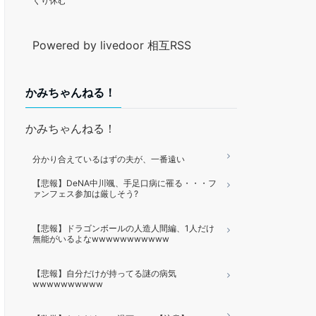
くり休む
Powered by livedoor 相互RSS
かみちゃんねる！
かみちゃんねる！
分かり合えているはずの夫が、一番遠い
【悲報】DeNA中川颯、手足口病に罹る・・・フ
ァンフェス参加は厳しそう?
【悲報】ドラゴンボールの人造人間編、1人だけ
無能がいるよなwwwwwwwwwww
【悲報】自分だけが持ってる謎の病気
wwwwwwwwww