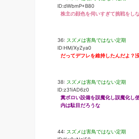
ID:dWbmP+B80
株主の顔色を伺いすぎて挑戦をし
36:
スズメは害鳥ではない定期
ID:HM/XyZya0
だってデフレを維持したんだよ？
38:
スズメは害鳥ではない定期
ID:z31iAD6z0
糞ボロい設備を誤魔化し誤魔化し
内は駄目だろうな
44:
スズメは害鳥ではない定期