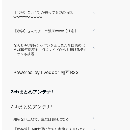
【悲報】自分だけが持ってる謎の病気
wwwwwwwwww
【数学】なんだよこの漫画www【注意】
なんと44歳!侍ジャパンを苦しめた米国先発は
MLB最年長左腕 時にサイドからも投げるテク
ニックも披露
Powered by livedoor 相互RSS
2chまとめアンテナ!
2chまとめアンテナ!
知らない土地で、主婦は孤独になる
【保存版】 A●女優に堕ちた本物アイドルまと