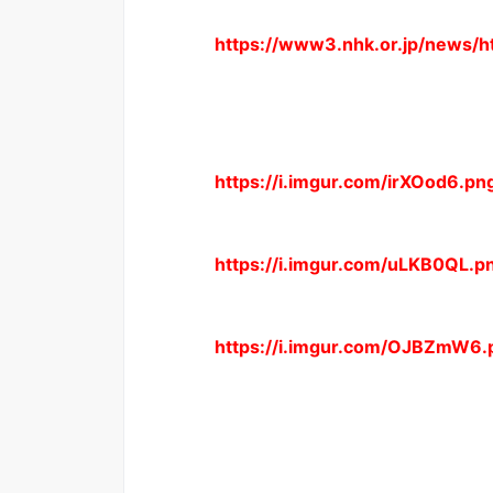
https://www3.nhk.or.jp/news
https://i.imgur.com/irXOod6.pn
https://i.imgur.com/uLKB0QL.p
https://i.imgur.com/OJBZmW6.