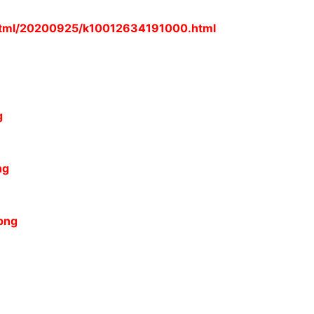
/html/20200925/k10012634191000.html
g
ng
png