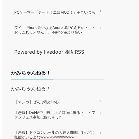
PCゲーマー「チート！エ口MOD！」←こいつら
ワイ「iPhone高いなあAndroidに変えるか・・・
おっこれええやん！」→iPhoneより高い
Powered by livedoor 相互RSS
かみちゃんねる！
かみちゃんねる！
【マンガ】ぜんぶ私が中心
【悲報】DeNA中川颯、手足口病に罹る・・・フ
ァンフェス参加は厳しそう?
【悲報】ドラゴンボールの人造人間編、1人だけ
無能がいるよなwwwwwwwwwww