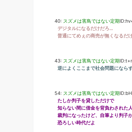
40:
スズメは害鳥ではない定期
ID:h
デジタルになるだけだろ…
普通にてめぇの商売が無くなるだ
43:
スズメは害鳥ではない定期
ID:t
逆によくここまで社会問題になら
54:
スズメは害鳥ではない定期
ID:b
たしか判子を貸しただけで
知らない間に借金を背負わされた
裁判になったけど、自筆より判子
恐ろしい時代だよ