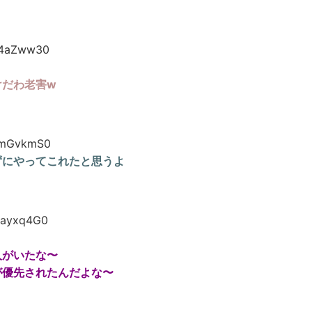
v4aZww30
けだわ老害w
+mGvkmS0
ずにやってこれたと思うよ
Hayxq4G0
人がいたな〜
が優先されたんだよな〜