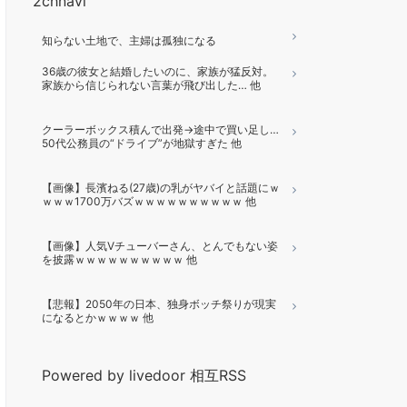
2chnavi
知らない土地で、主婦は孤独になる
36歳の彼女と結婚したいのに、家族が猛反対。
家族から信じられない言葉が飛び出した… 他
クーラーボックス積んで出発→途中で買い足し…
50代公務員の“ドライブ”が地獄すぎた 他
【画像】長濱ねる(27歳)の乳がヤバイと話題にｗ
ｗｗｗ1700万バズｗｗｗｗｗｗｗｗｗｗ 他
【画像】人気Vチューバーさん、とんでもない姿
を披露ｗｗｗｗｗｗｗｗｗｗ 他
【悲報】2050年の日本、独身ボッチ祭りが現実
になるとかｗｗｗｗ 他
Powered by livedoor 相互RSS