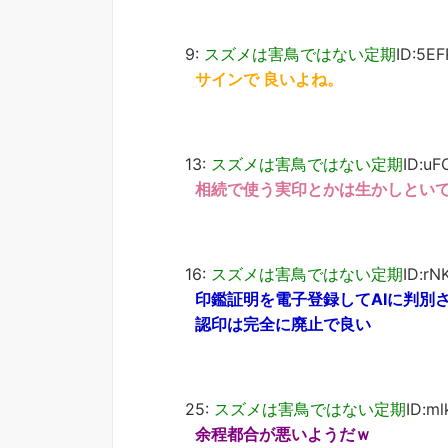
9:
スズメは害鳥ではない定期
ID:5E
サインで 良いよね。
13:
スズメは害鳥ではない定期
ID:uF
相続で使う実印とかは生かしとい
16:
スズメは害鳥ではない定期
ID:rN
印鑑証明を電子登録してAIに判別
認印は完全に廃止で良い
25:
スズメは害鳥ではない定期
ID:m
余程都合が悪いようだｗ