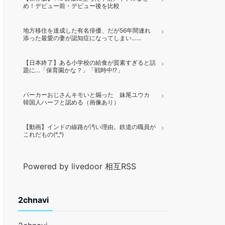
め！デビュー前・デビュー後を比較
地方移住を達成した有名俳優、だが56年間連れ
添った最愛の妻が認知症になってしまい……
【日本終了】ある小学校の給食が質素すぎると話
題に…「保育園かな？」「戦時中!?」
パーカーおじさんキモいと煽った 妹尾ユウカ
韓国人ハーフと認める（画像あり）
【動画】インドの線路が汚い理由。鉄道の職員が
これだもの(°_°)
Powered by livedoor 相互RSS
2chnavi