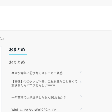
た」
おまとめ
おまとめ
爽やか青年に忍び寄るストーカー疑惑
【画像】今のクソガキ共、これを見たこと無くて
渡されたらパニクるらしいwww
一年前期で大学退学したおんj民おるか？
Win11にできないWin10PCってさ