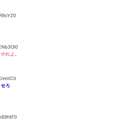
FR9cYZ0
CNb3Ol0
てやれよ。
KnmiiC0
させろ
lk69htF0